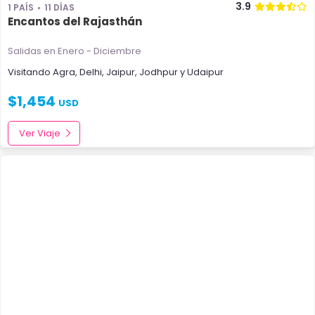
3.9
1 PAÍS
11 DÍAS
Encantos del Rajasthán
Salidas en Enero - Diciembre
Visitando
Agra
,
Delhi
,
Jaipur
,
Jodhpur
y
Udaipur
$
1,454
USD
Ver Viaje