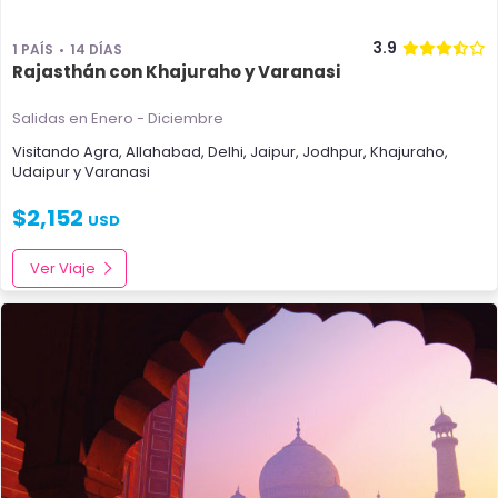
3.9
1 PAÍS
14 DÍAS
Rajasthán con Khajuraho y Varanasi
Salidas en Enero - Diciembre
Visitando
Agra
,
Allahabad
,
Delhi
,
Jaipur
,
Jodhpur
,
Khajuraho
,
Udaipur
y
Varanasi
$
2,152
USD
Ver Viaje