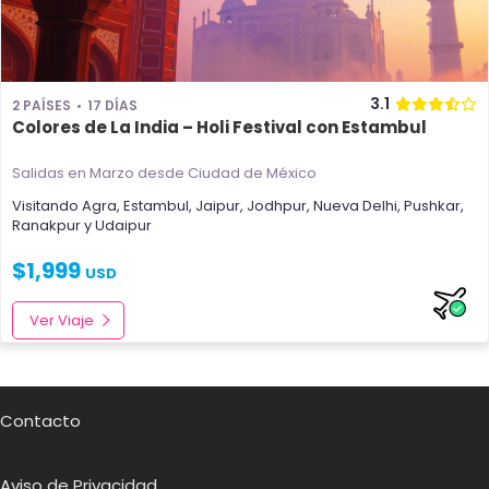
3.1
2 PAÍSES
17 DÍAS
Colores de La India – Holi Festival con Estambul
Salidas en Marzo
desde Ciudad de México
Visitando
Agra
,
Estambul
,
Jaipur
,
Jodhpur
,
Nueva Delhi
,
Pushkar
,
Ranakpur
y
Udaipur
$
1,999
USD
Ver Viaje
Contacto
Aviso de Privacidad