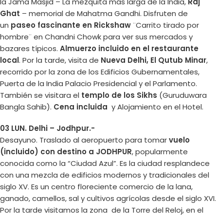
la Jama Masjid – La mezquita más larga de la India,
Raj
Ghat
– memorial de Mahatma Gandhi. Disfruten de
un
paseo fascinante en Rickshaw
¨Carrito tirado por
hombre¨ en Chandni Chowk para ver sus mercados y
bazares típicos.
Almuerzo incluido en el restaurante
local
. Por la tarde, visita de
Nueva Delhi, El Qutub Minar
,
recorrido por la zona de los Edificios Gubernamentales,
Puerta de la India Palacio Presidencial y el Parlamento.
También se visitara el
templo de los Sikhs
(Guruduwara
Bangla Sahib).
Cena incluida
y Alojamiento en el Hotel.
03 LUN. Delhi – Jodhpur.-
Desayuno. Traslado al aeropuerto para tomar
vuelo
(incluido) con destino a JODHPUR
, popularmente
conocida como la “Ciudad Azul”. Es la ciudad resplandece
con una mezcla de edificios modernos y tradicionales del
siglo XV. Es un centro floreciente comercio de la lana,
ganado, camellos, sal y cultivos agrícolas desde el siglo XVI.
Por la tarde visitamos la zona de la Torre del Reloj, en el