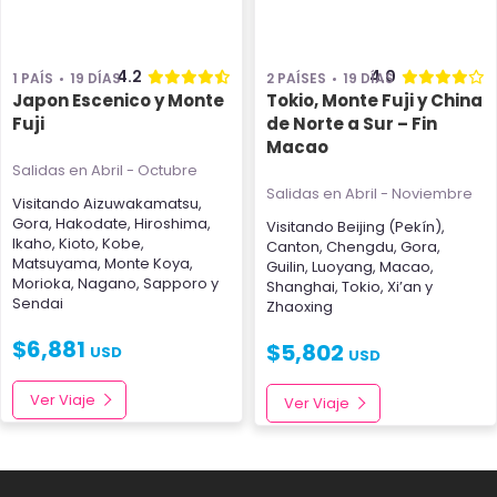
4.2
4.0
1 PAÍS
19 DÍAS
2 PAÍSES
19 DÍAS
Japon Escenico y Monte
Tokio, Monte Fuji y China
Fuji
de Norte a Sur – Fin
Macao
Salidas en Abril - Octubre
Salidas en Abril - Noviembre
Visitando
Aizuwakamatsu
,
Gora
,
Hakodate
,
Hiroshima
,
Visitando
Beijing (Pekín)
,
Ikaho
,
Kioto
,
Kobe
,
Canton
,
Chengdu
,
Gora
,
Matsuyama
,
Monte Koya
,
Guilin
,
Luoyang
,
Macao
,
Morioka
,
Nagano
,
Sapporo
y
Shanghai
,
Tokio
,
Xi’an
y
Sendai
Zhaoxing
$
6,881
$
5,802
USD
USD
Ver Viaje
Ver Viaje