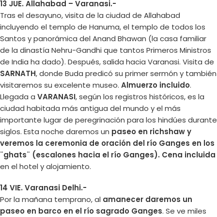
13 JUE. Allahabad – Varanasi.-
Tras el desayuno, visita de la ciudad de Allahabad
incluyendo el templo de Hanuma, el templo de todos los
Santos y panorámica del Anand Bhawan (la casa familiar
de la dinastía Nehru-Gandhi que tantos Primeros Ministros
de India ha dado). Después, salida hacia Varanasi. Visita de
SARNATH
, donde Buda predicó su primer sermón y también
visitaremos su excelente museo.
Almuerzo incluido
.
Llegada a
VARANASI
, según los registros históricos, es la
ciudad habitada más antigua del mundo y el más
importante lugar de peregrinación para los hindúes durante
siglos. Esta noche daremos un
paseo en richshaw y
veremos la ceremonia de oración del río Ganges en los
¨ghats¨ (escalones hacia el río Ganges). Cena incluida
en el hotel y alojamiento.
14 VIE. Varanasi Delhi.-
Por la mañana temprano, al
amanecer daremos un
paseo en barco en el río sagrado Ganges
. Se ve miles