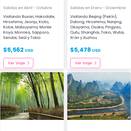
Salidas en Abril - Octubre
Salidas en Enero - Diciembre
Visitando
Busan
,
Hakodate
,
Visitando
Beijing (Pekín)
,
Hiroshima
,
Jeonju
,
Kioto
,
Datong
,
Hiroshima
,
Nanjing
,
Kobe
,
Matsuyama
,
Monte
Okayama
,
Osaka
,
Pingyao
,
Koya
,
Morioka
,
Sapporo
,
Qufu
,
Shanghai
,
Tokio
,
Wutai
,
Sendai
,
Seúl
y
Tokio
Xi’an
y
Xuzhou
$
5,562
$
5,478
USD
USD
Ver Viaje
Ver Viaje