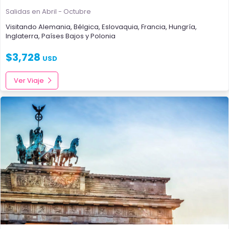
Salidas en Abril - Octubre
Visitando
Alemania
,
Bélgica
,
Eslovaquia
,
Francia
,
Hungría
,
Inglaterra
,
Países Bajos
y
Polonia
$
3,728
USD
Ver Viaje