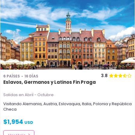
3.8
6 PAÍSES
16 DÍAS
Eslavos, Germanos y Latinos Fin Praga
Salidas en Abril - Octubre
Visitando
Alemania
,
Austria
,
Eslovaquia
,
Italia
,
Polonia
y
República
Checa
$
1,954
USD