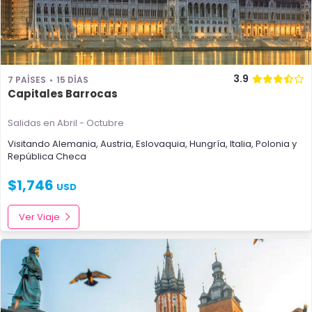
3.9
7 PAÍSES
15 DÍAS
Capitales Barrocas
Salidas en Abril - Octubre
Visitando
Alemania
,
Austria
,
Eslovaquia
,
Hungría
,
Italia
,
Polonia
y
República Checa
$
1,746
USD
Ver Viaje