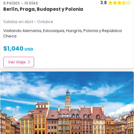
3.8
5 PAÍSES
10 DÍAS
Berlín, Praga, Budapest y Polonia
Salidas en Abril - Octubre
Visitando
Alemania
,
Eslovaquia
,
Hungría
,
Polonia
y
República
Checa
$
1,040
USD
Ver Viaje