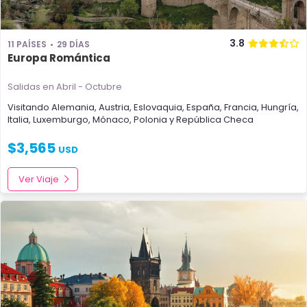
3.8
11 PAÍSES
29 DÍAS
Europa Romántica
Salidas en Abril - Octubre
Visitando
Alemania
,
Austria
,
Eslovaquia
,
España
,
Francia
,
Hungría
,
Italia
,
Luxemburgo
,
Mónaco
,
Polonia
y
República Checa
$
3,565
USD
Ver Viaje