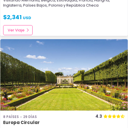
Visitando
Alemania
,
Bélgica
,
Eslovaquia
,
Francia
,
Hungría
,
Inglaterra
,
Países Bajos
,
Polonia
y
República Checa
$
2,341
USD
Ver Viaje
4.3
8 PAÍSES
29 DÍAS
Europa Circular