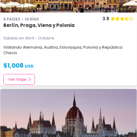
3.8
5 PAÍSES
10 DÍAS
Berlín, Praga, Viena y Polonia
Salidas en Abril - Octubre
Visitando
Alemania
,
Austria
,
Eslovaquia
,
Polonia
y
República
Checa
$
1,008
USD
Ver Viaje