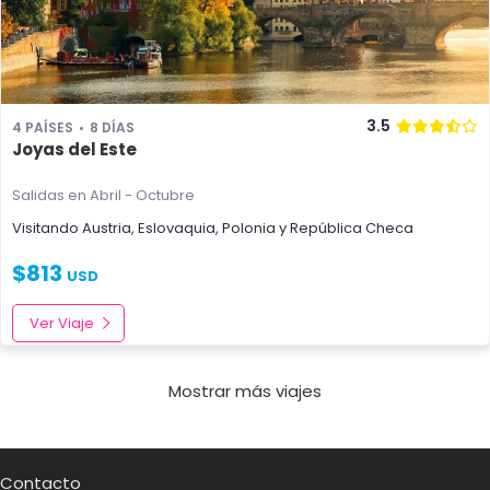
3.5
4 PAÍSES
8 DÍAS
Joyas del Este
Salidas en Abril - Octubre
Visitando
Austria
,
Eslovaquia
,
Polonia
y
República Checa
$
813
USD
Ver Viaje
Mostrar más viajes
Contacto