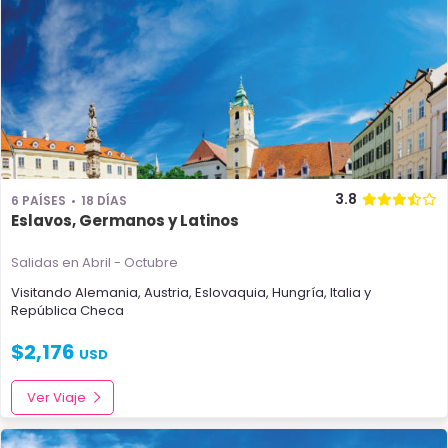
3.8
6 PAÍSES
18 DÍAS
Eslavos, Germanos y Latinos
Salidas en Abril - Octubre
Visitando
Alemania
,
Austria
,
Eslovaquia
,
Hungría
,
Italia
y
República Checa
$
2,176
USD
Ver Viaje