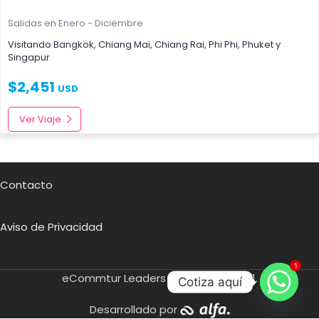
Salidas en Enero - Diciembre
Visitando
Bangkok
,
Chiang Mai
,
Chiang Rai
,
Phi Phi
,
Phuket
y
Singapur
$
2,451
USD
Ver Viaje
Contacto
Aviso de Privacidad
1
eCommtur Leaders SA de CV
2021.
Cotiza aquí
Desarrollado por