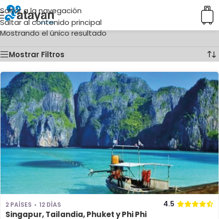
Saltar a la navegación
Inicio
/
Ciudades del producto
/
Phi Phi
Saltar al contenido principal
Mostrando el único resultado
Mostrar Filtros
4.5
2 PAÍSES
12 DÍAS
Singapur, Tailandia, Phuket y Phi Phi