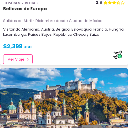
3.6
10 PAÍSES
19 DÍAS
Bellezas de Europa
Salidas en Abril - Diciembre
desde Ciudad de México
Visitando
Alemania
,
Austria
,
Bélgica
,
Eslovaquia
,
Francia
,
Hungría
,
Luxemburgo
,
Países Bajos
,
República Checa
y
Suiza
$
2,399
USD
Ver Viaje