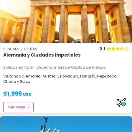
3.1
6 PAÍSES
13 DÍAS
Alemania y Ciudades Imperiales
Salidas en Abril - Diciembre
desde Ciudad de México
Visitando
Alemania
,
Austria
,
Eslovaquia
,
Hungría
,
República
Checa
y
Suiza
$
1,999
USD
Ver Viaje