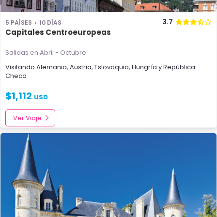
3.7
5 PAÍSES
10 DÍAS
Capitales Centroeuropeas
Salidas en Abril - Octubre
Visitando
Alemania
,
Austria
,
Eslovaquia
,
Hungría
y
República
Checa
$
1,112
USD
Ver Viaje