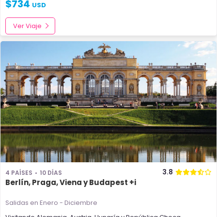
$
734
USD
Ver Viaje
3.8
4 PAÍSES
10 DÍAS
Berlín, Praga, Viena y Budapest +i
Salidas en Enero - Diciembre