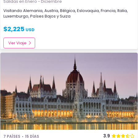
Salidas en Enero - Diciembre
Visitando
Alemania
,
Austria
,
Bélgica
,
Eslovaquia
,
Francia
,
Italia
,
Luxemburgo
,
Países Bajos
y
Suiza
$
2,225
USD
Ver Viaje
3.9
7 PAÍSES
15 DÍAS