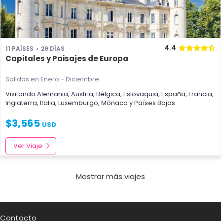
4.4
11 PAÍSES
29 DÍAS
Capitales y Paisajes de Europa
Salidas en Enero - Diciembre
Visitando
Alemania
,
Austria
,
Bélgica
,
Eslovaquia
,
España
,
Francia
,
Inglaterra
,
Italia
,
Luxemburgo
,
Mónaco
y
Países Bajos
$
3,565
USD
Ver Viaje
Mostrar más viajes
Contacto