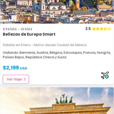
3.5
9 PAÍSES
19 DÍAS
Bellezas de Europa Smart
Salidas en Enero - Marzo
desde Ciudad de México
Visitando
Alemania
,
Austria
,
Bélgica
,
Eslovaquia
,
Francia
,
Hungría
,
Países Bajos
,
República Checa
y
Suiza
$
2,199
USD
Ver Viaje