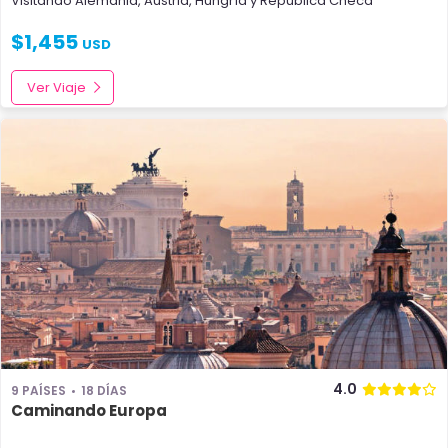
Visitando
Alemania
,
Austria
,
Hungría
y
República Checa
$
1,455
USD
Ver Viaje
4.0
9 PAÍSES
18 DÍAS
Caminando Europa