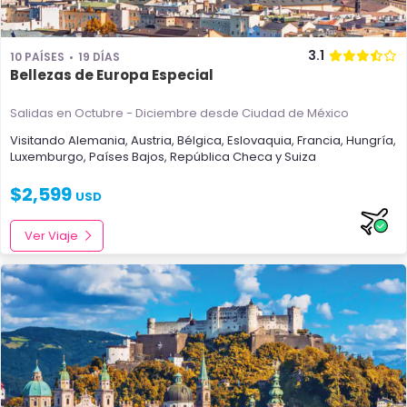
3.1
10 PAÍSES
19 DÍAS
Bellezas de Europa Especial
Salidas en Octubre - Diciembre
desde Ciudad de México
Visitando
Alemania
,
Austria
,
Bélgica
,
Eslovaquia
,
Francia
,
Hungría
,
Luxemburgo
,
Países Bajos
,
República Checa
y
Suiza
$
2,599
USD
Ver Viaje