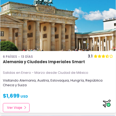
3.1
6 PAÍSES
13 DÍAS
Alemania y Ciudades Imperiales Smart
Salidas en Enero - Marzo
desde Ciudad de México
Visitando
Alemania
,
Austria
,
Eslovaquia
,
Hungría
,
República
Checa
y
Suiza
$
1,699
USD
Ver Viaje