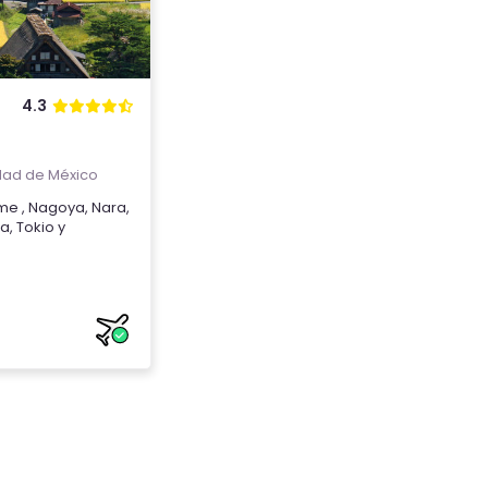
4.3
ad de México
me
,
Nagoya
,
Nara
,
ma
,
Tokio
y