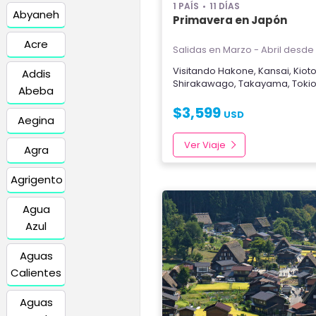
1 PAÍS
11 DÍAS
Abyaneh
Primavera en Japón
Acre
Salidas en Marzo - Abril
desde 
Visitando
Hakone
,
Kansai
,
Kiot
Addis
Shirakawago
,
Takayama
,
Toki
Abeba
$
3,599
USD
Aegina
Ver Viaje
Agra
Agrigento
Agua
Azul
Aguas
Calientes
Aguas