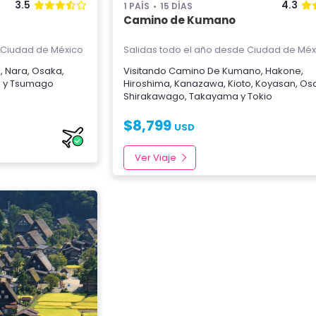
3.5
4.3
1 PAÍS
15 DÍAS
Camino de Kumano
Ciudad de México
Salidas todo el año
desde Ciudad de Méx
o
,
Nara
,
Osaka
,
Visitando
Camino De Kumano
,
Hakone
,
o
y
Tsumago
Hiroshima
,
Kanazawa
,
Kioto
,
Koyasan
,
Os
Shirakawago
,
Takayama
y
Tokio
$
8,799
USD
Ver Viaje