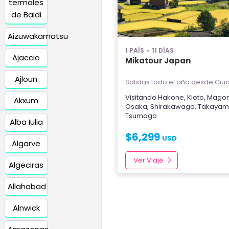
termales
de Baldi
Aizuwakamatsu
1 PAÍS
11 DÍAS
Ajaccio
Mikatour Japan
Ajloun
Salidas todo el año
desde Ciud
Visitando
Hakone
,
Kioto
,
Mago
Akxum
Osaka
,
Shirakawago
,
Takaya
Tsumago
Alba Iulia
$
6,299
USD
Algarve
Ver Viaje
Algeciras
Allahabad
Alnwick