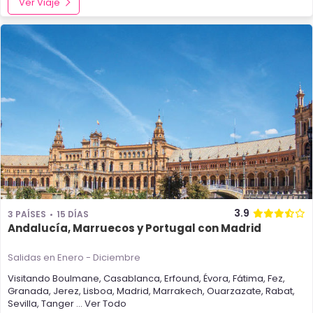
Ver Viaje
3.9
3 PAÍSES
15 DÍAS
Andalucía, Marruecos y Portugal con Madrid
Salidas en Enero - Diciembre
Visitando
Boulmane
,
Casablanca
,
Erfound
,
Évora
,
Fátima
,
Fez
,
Granada
,
Jerez
,
Lisboa
,
Madrid
,
Marrakech
,
Ouarzazate
,
Rabat
,
Sevilla
,
Tanger
... Ver Todo