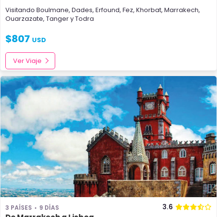
Visitando
Boulmane
,
Dades
,
Erfound
,
Fez
,
Khorbat
,
Marrakech
,
Ouarzazate
,
Tanger
y
Todra
$
807
USD
Ver Viaje
3.6
3 PAÍSES
9 DÍAS