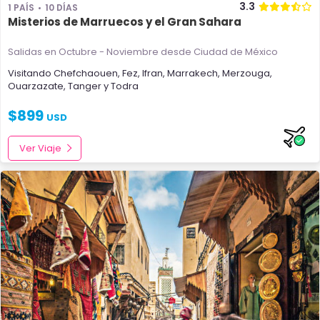
3.3
1 PAÍS
10 DÍAS
Misterios de Marruecos y el Gran Sahara
Salidas en Octubre - Noviembre
desde Ciudad de México
Visitando
Chefchaouen
,
Fez
,
Ifran
,
Marrakech
,
Merzouga
,
Ouarzazate
,
Tanger
y
Todra
$
899
USD
Ver Viaje