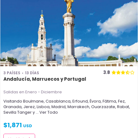
3.8
3 PAÍSES
13 DÍAS
Andalucía, Marruecos y Portugal
Salidas en Enero - Diciembre
Visitando
Boulmane
,
Casablanca
,
Erfound
,
Évora
,
Fátima
,
Fez
,
Granada
,
Jerez
,
Lisboa
,
Madrid
,
Marrakech
,
Ouarzazate
,
Rabat
,
Sevilla
Tanger
y
... Ver Todo
$
1,871
USD