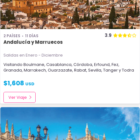
3.9
2 PAÍSES
11 DÍAS
Andalucía y Marruecos
Salidas en Enero - Diciembre
Visitando
Boulmane
,
Casablanca
,
Córdoba
,
Erfound
,
Fez
,
Granada
,
Marrakech
,
Ouarzazate
,
Rabat
,
Sevilla
,
Tanger
y
Todra
$
1,608
USD
Ver Viaje