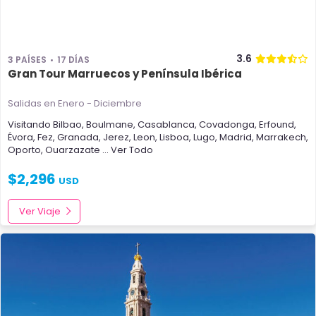
3.6
3 PAÍSES
17 DÍAS
Gran Tour Marruecos y Península Ibérica
Salidas en Enero - Diciembre
Visitando
Bilbao
,
Boulmane
,
Casablanca
,
Covadonga
,
Erfound
,
Évora
,
Fez
,
Granada
,
Jerez
,
Leon
,
Lisboa
,
Lugo
,
Madrid
,
Marrakech
,
Oporto
,
Ouarzazate
... Ver Todo
$
2,296
USD
Ver Viaje