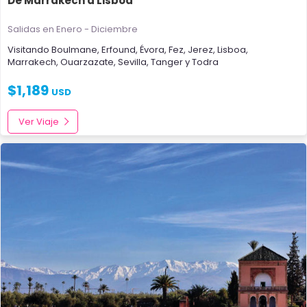
De Marrakech a Lisboa
Salidas en Enero - Diciembre
Visitando
Boulmane
,
Erfound
,
Évora
,
Fez
,
Jerez
,
Lisboa
,
Marrakech
,
Ouarzazate
,
Sevilla
,
Tanger
y
Todra
$
1,189
USD
Ver Viaje