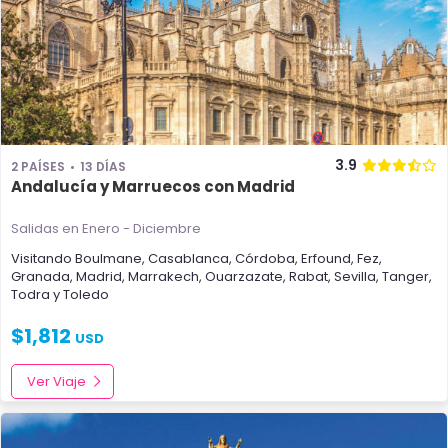
3.9
2 PAÍSES
13 DÍAS
Andalucía y Marruecos con Madrid
Salidas en Enero - Diciembre
Visitando
Boulmane
,
Casablanca
,
Córdoba
,
Erfound
,
Fez
,
Granada
,
Madrid
,
Marrakech
,
Ouarzazate
,
Rabat
,
Sevilla
,
Tanger
,
Todra
y
Toledo
$
1,812
USD
Ver Viaje