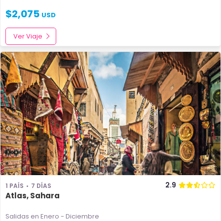
$
2,075
USD
Ver Viaje
2.9
1 PAÍS
7 DÍAS
Atlas, Sahara
Salidas en Enero - Diciembre