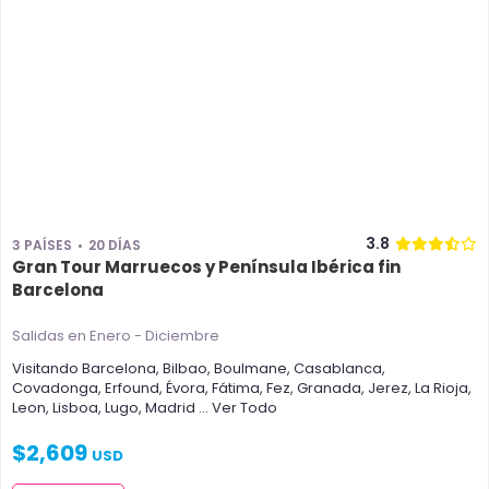
3.8
3 PAÍSES
20 DÍAS
Gran Tour Marruecos y Península Ibérica fin
Barcelona
Salidas en Enero - Diciembre
Visitando
Barcelona
,
Bilbao
,
Boulmane
,
Casablanca
,
Covadonga
,
Erfound
,
Évora
,
Fátima
,
Fez
,
Granada
,
Jerez
,
La Rioja
,
Leon
,
Lisboa
,
Lugo
,
Madrid
... Ver Todo
$
2,609
USD