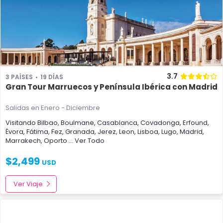
3.7
3 PAÍSES
19 DÍAS
Gran Tour Marruecos y Península Ibérica con Madrid
Salidas en Enero - Diciembre
Visitando
Bilbao
,
Boulmane
,
Casablanca
,
Covadonga
,
Erfound
,
Évora
,
Fátima
,
Fez
,
Granada
,
Jerez
,
Leon
,
Lisboa
,
Lugo
,
Madrid
,
Marrakech
,
Oporto
... Ver Todo
$
2,499
USD
Ver Viaje