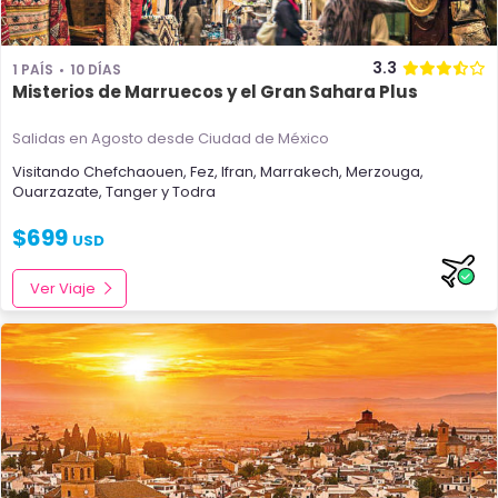
3.3
1 PAÍS
10 DÍAS
Misterios de Marruecos y el Gran Sahara Plus
Salidas en Agosto
desde Ciudad de México
Visitando
Chefchaouen
,
Fez
,
Ifran
,
Marrakech
,
Merzouga
,
Ouarzazate
,
Tanger
y
Todra
$
699
USD
Ver Viaje