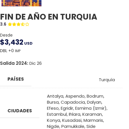
FIN DE AÑO EN TURQUIA
3.6
Desde
$
3,432
USD
DBL +0
IMP
Salida 2024:
Dic 26
PAÍSES
Turquía
Antalya
,
Aspendo
,
Bodrum
,
Bursa
,
Capadocia
,
Dalyan
,
Efeso
,
Egridir
,
Esmirna (Izmir)
,
CIUDADES
Estambul
,
Ihlara
,
Karaman
,
Konya
,
Kusadasi
,
Marmaris
,
Nigde
,
Pamukkale
,
Side