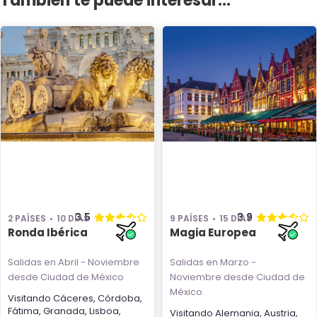
También te puede interesar...
3.5
3.9
2 PAÍSES
10 DÍAS
9 PAÍSES
15 DÍAS
Ronda Ibérica
Magia Europea
Salidas en Abril - Noviembre
Salidas en Marzo -
desde Ciudad de México
Noviembre
desde Ciudad de
México
Visitando
Cáceres
,
Córdoba
,
Fátima
,
Granada
,
Lisboa
,
Visitando
Alemania
,
Austria
,