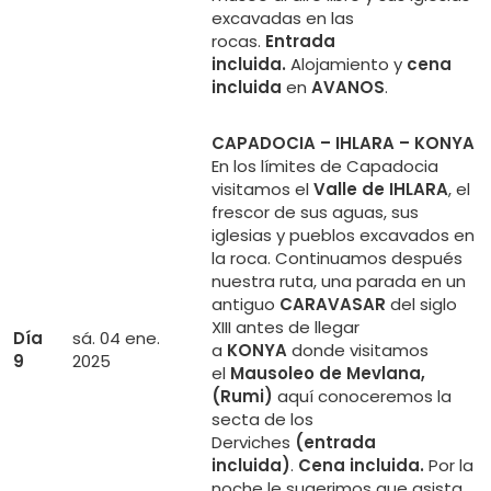
excavadas en las
rocas.
Entrada
incluida.
Alojamiento y
cena
incluida
en
AVANOS
.
CAPADOCIA – IHLARA – KONYA
En los límites de Capadocia
visitamos el
Valle de IHLARA
, el
frescor de sus aguas, sus
iglesias y pueblos excavados en
la roca. Continuamos después
nuestra ruta, una parada en un
antiguo
CARAVASAR
del siglo
XIII antes de llegar
Día
sá. 04 ene.
a
KONYA
donde visitamos
9
2025
el
Mausoleo de Mevlana,
(Rumi)
aquí conoceremos la
secta de los
Derviches
(entrada
incluida)
.
Cena incluida.
Por la
noche le sugerimos que asista