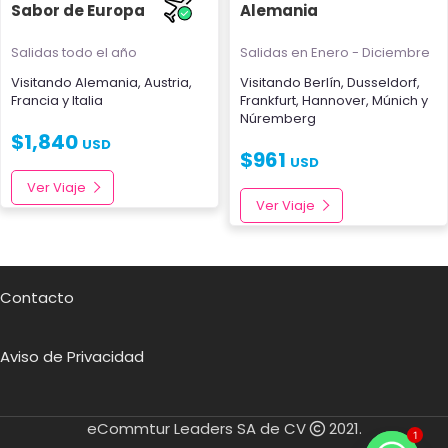
Sabor de Europa
Alemania
Salidas todo el año
Salidas en Enero - Diciembre
Visitando
Alemania
,
Austria
,
Visitando
Berlín
,
Dusseldorf
,
Francia
y
Italia
Frankfurt
,
Hannover
,
Múnich
y
Núremberg
$
1,840
USD
$
961
USD
Ver Viaje
Ver Viaje
Contacto
Aviso de Privacidad
eCommtur Leaders SA de CV
2021.