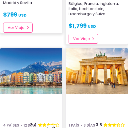
Madrid
y
Sevilla
Bélgica
,
Francia
,
Inglaterra
,
Italia
,
Liechtenstein
,
$
799
Luxemburgo
y
Suiza
USD
$
1,799
USD
Ver Viaje
Ver Viaje
3.4
3.8
4 PAÍSES
12 DÍAS
1 PAÍS
8 DÍAS