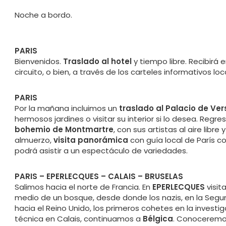
Noche a bordo.
PARIS
Bienvenidos.
Traslado al hotel
y tiempo libre. Recibirá e
circuito, o bien, a través de los carteles informativos lo
PARIS
Por la mañana incluimos un
traslado al Palacio de Ver
hermosos jardines o visitar su interior si lo desea. Reg
bohemio de Montmartre
, con sus artistas al aire libr
almuerzo,
visita panorámica
con guía local de París c
podrá asistir a un espectáculo de variedades.
PARIS – EPERLECQUES – CALAIS – BRUSELAS
Salimos hacia el norte de Francia. En
EPERLECQUES
visi
medio de un bosque, desde donde los nazis, en la Segund
hacia el Reino Unido, los primeros cohetes en la investi
técnica en Calais, continuamos a
Bélgica
. Conocerem