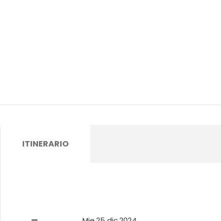
ITINERARIO
—
Mie.25 dic.2024