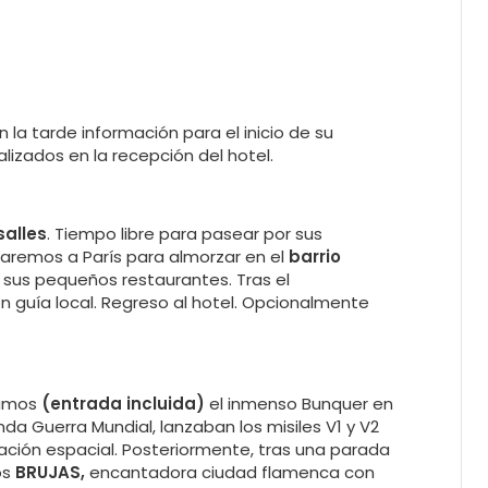
n la tarde información para el inicio de su
calizados en la recepción del hotel.
salles
. Tiempo libre para pasear por sus
resaremos a París para almorzar en el
barrio
e y sus pequeños restaurantes. Tras el
on guía local. Regreso al hotel. Opcionalmente
tamos
(entrada incluida)
el inmenso Bunquer en
a Guerra Mundial, lanzaban los misiles V1 y V2
gación espacial. Posteriormente, tras una parada
os
BRUJAS,
encantadora ciudad flamenca con