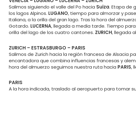
VENECIA – LUGANO – LUCERNA – ZURICH
Salimos siguiendo el valle del Po hacia
Suiza
. Etapa de 
los lagos Alpinos.
LUGANO
, tiempo para almorzar y pasea
Italiana, a la orilla del gran lago. Tras la hora del almue
Gotardo.
LUCERNA
, llegada a media tarde. Tiempo par
orilla del lago de los cuatro cantones.
ZURICH
, llegada a
ZURICH – ESTRASBURGO – PARIS
Salimos de Zurich hacia la región francesa de Alsacia p
encantadora que combina influencias francesas y alema
hora del almuerzo seguimos nuestra ruta hacia
PARIS
, 
PARIS
A la hora indicada, traslado al aeropuerto para tomar s