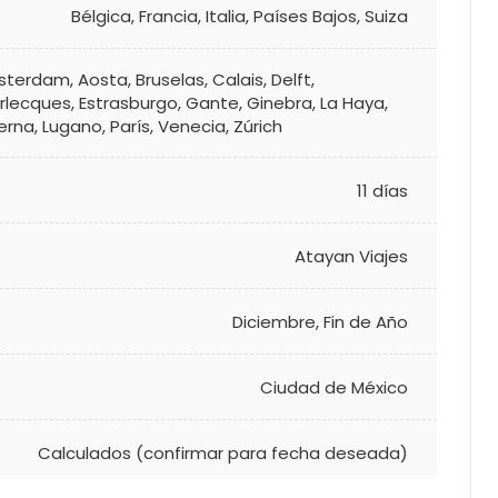
Bélgica
,
Francia
,
Italia
,
Países Bajos
,
Suiza
sterdam
,
Aosta
,
Bruselas
,
Calais
,
Delft
,
rlecques
,
Estrasburgo
,
Gante
,
Ginebra
,
La Haya
,
erna
,
Lugano
,
París
,
Venecia
,
Zúrich
11 días
Atayan Viajes
Diciembre
,
Fin de Año
Ciudad de México
Calculados (confirmar para fecha deseada)