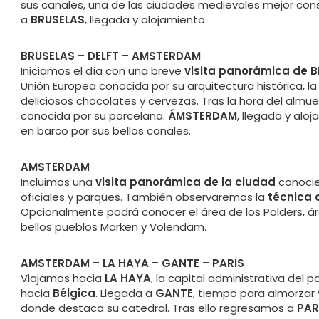
sus canales, una de las ciudades medievales mejor co
a
BRUSELAS
, llegada y alojamiento.
BRUSELAS – DELFT – AMSTERDAM
Iniciamos el día con una breve
visita panorámica de 
Unión Europea conocida por su arquitectura histórica, 
deliciosos chocolates y cervezas. Tras la hora del almu
conocida por su porcelana.
ÁMSTERDAM
, llegada y alo
en barco por sus bellos canales.
AMSTERDAM
Incluimos una
visita panorámica de la ciudad
conocie
oficiales y parques. También observaremos la
técnica 
Opcionalmente podrá conocer el área de los Polders, á
bellos pueblos Marken y Volendam.
AMSTERDAM – LA HAYA – GANTE – PARIS
Viajamos hacia
LA HAYA
, la capital administrativa del
hacia
Bélgica
. Llegada a
GANTE
, tiempo para almorzar 
donde destaca su catedral. Tras ello regresamos a
PAR