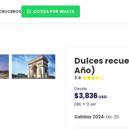
CRUCEROS
COTIZA POR WHATS
Dulces recue
Año)
3.4
Desde
$
3,836
USD
DBL + 0
IMP
Salidas 2024:
Dic 25