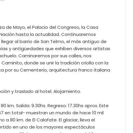
za de Mayo, el Palacio del Congreso, la Casa
la Nación hasta la actualidad. Continuaremos
legar al barrio de San Telmo, el más antiguo de
anías y antigüedades que exhiben diversos artistas
Riachuelo. Caminaremos por sus calles, nos
minito, donde se unir la tradición criolla con la
ca por su Cementerio, arquitectura franco italiana
ión y traslado al hotel. Alojamiento.
0 km. Salida: 9.30hs. Regreso: 17.30hs aprox. Este
47 en total- muestran un mundo de hace 10 mil
a 80 km. de El Calafate. El glaciar, lleva el
vertido en uno de los mayores espectáculos