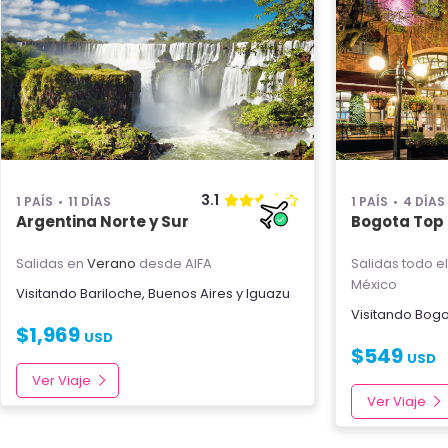
3.1
1 PAÍS
11 DÍAS
1 PAÍS
4 DÍAS
Argentina Norte y Sur
Bogota Top
Salidas en
Verano
desde AIFA
Salidas todo e
México
Visitando
Bariloche
,
Buenos Aires
y
Iguazu
Visitando
Bogo
$
1,969
USD
$
549
USD
Ver Viaje
Ver Viaje