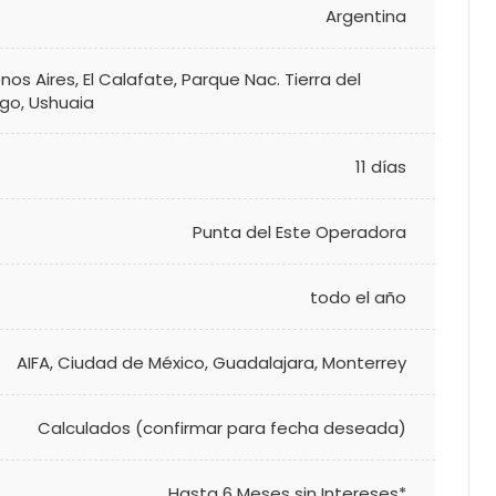
Argentina
nos Aires
,
El Calafate
,
Parque Nac. Tierra del
ego
,
Ushuaia
11 días
Punta del Este Operadora
todo el año
AIFA
,
Ciudad de México
,
Guadalajara
,
Monterrey
Calculados (confirmar para fecha deseada)
Hasta 6 Meses sin Intereses*