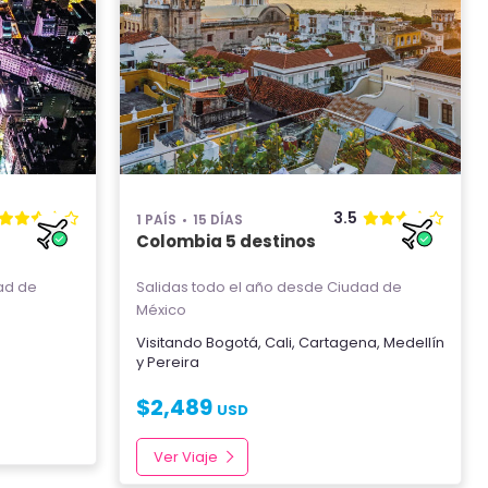
3.5
1 PAÍS
15 DÍAS
Colombia 5 destinos
ad de
Salidas todo el año
desde Ciudad de
México
Visitando
Bogotá
,
Cali
,
Cartagena
,
Medellín
y
Pereira
$
2,489
USD
Ver Viaje