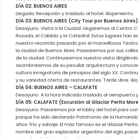
DÍA 02: BUENOS AIRES
Llegada. Recepción y traslado al hotel. Alojamiento.
DÍA 03: BUENOS AIRES (City Tour por Buenos Aires)
Desayuno. Visita a la Ciudad. Llegaremos al Centro C
Rosada, el Cabildo y la Catedral. Estos lugares han s
nuestro recorrido pasando por el maravillosos Teatr
la ciudad de Buenos Aires. Pasearemos por sus calles
de la ciudad. Continuaremos nuestra visita dirigiéndo
asombraremos de su peculiar arquitectura y conoceremo
cultura inmigratoria de principios del siglo XX. Cont
y su variedad oferta de restaurantes. Tarde Libre. Al
DÍA 04: BUENOS AIRES – CALAFATE
Desayuno. A la hora indicada traslado al aeropuerto p
DÍA 05: CALAFATE (Excursión al Glaciar Perito Mor
Desayuno. Pasaremos por el lobby del hotel para comen
parque ha sido declarado Patrimonio de la Humanida
años: frío y salvaje. El más famoso es el Glaciar Peri
nombre del gran explorador argentino del siglo pasa