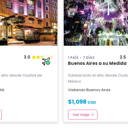
3.0
2.5
1 PAÍS
7 DÍAS
Buenos Aires a su Medida
l año
desde Ciudad de
Salidas todo el año
desde Ciud
México
tá
Visitando
Buenos Aires
$
1,098
USD
Ver Viaje