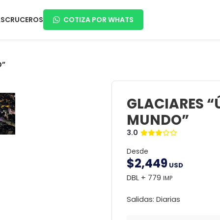
AS
CRUCEROS
COTIZA POR WHATS
O”
GLACIARES “
MUNDO”
3.0
Desde
$
2,449
USD
DBL + 779
IMP
Salidas: Diarias