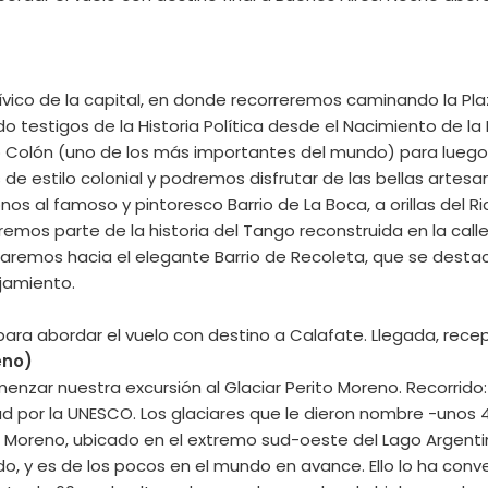
ívico de la capital, en donde recorreremos caminando la Pla
ido testigos de la Historia Política desde el Nacimiento de 
o Colón (uno de los más importantes del mundo) para luego l
 de estilo colonial y podremos disfrutar de las bellas artes
nos al famoso y pintoresco Barrio de La Boca, a orillas del 
s parte de la historia del Tango reconstruida en la calle Ca
inuaremos hacia el elegante Barrio de Recoleta, que se desta
ojamiento.
ara abordar el vuelo con destino a Calafate. Llegada, recepc
eno)
zar nuestra excursión al Glaciar Perito Moreno. Recorrido: 8
d por la UNESCO. Los glaciares que le dieron nombre -unos 
to Moreno, ubicado en el extremo sud-oeste del Lago Argentino 
do, y es de los pocos en el mundo en avance. Ello lo ha con