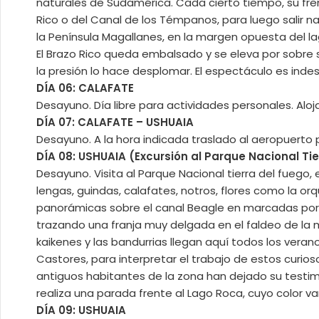
naturales de Sudamérica. Cada cierto tiempo, su fre
Rico o del Canal de los Témpanos, para luego salir nav
la Península Magallanes, en la margen opuesta del lago
El Brazo Rico queda embalsado y se eleva por sobre 
la presión lo hace desplomar. El espectáculo es indescri
DÍA 06: CALAFATE
Desayuno. Día libre para actividades personales. Alo
DÍA 07: CALAFATE – USHUAIA
Desayuno. A la hora indicada traslado al aeropuerto p
DÍA 08: USHUAIA (Excursión al Parque Nacional Tie
Desayuno. Visita al Parque Nacional tierra del fuego
lengas, guindas, calafates, notros, flores como la or
panorámicas sobre el canal Beagle en marcadas por l
trazando una franja muy delgada en el faldeo de la 
kaikenes y las bandurrias llegan aquí todos los ver
Castores, para interpretar el trabajo de estos curios
antiguos habitantes de la zona han dejado su testim
realiza una parada frente al Lago Roca, cuyo color v
DÍA 09: USHUAIA