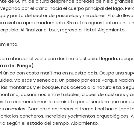
nte de 60 m. de altura desprende paredes de hielo grandes
egando por el Canal hacia el cuerpo principal del lago. Pero 
 y punto del sector de pasarelas y miradores. El ciclo lleva 
su nivel en aproximadamente 35 m. Las aguas lentamente hor
ptible. Al finalizar el tour, regreso al Hotel. Alojamiento.
jamiento.
ara abordar el vuelo con destino a Ushuaia. Llegada, recepci
rra del Fuego)
, el único con costa marítima en nuestro país. Ocupa una su
quídea, violetas y senecios. Un paseo por este Parque Nacio
as montañas y el bosque, nos acerca a la naturaleza. Segui
montaña, pasaremos entre túrbales, diques de castores y arr
anos. Le recomendamos la caminata por el sendero que condu
os animales. Comienza entonces el tramo final hacia Lapataia
onio: los concheros, increíbles yacimientos arqueológicos.
aría según el estado del tiempo. Alojamiento.