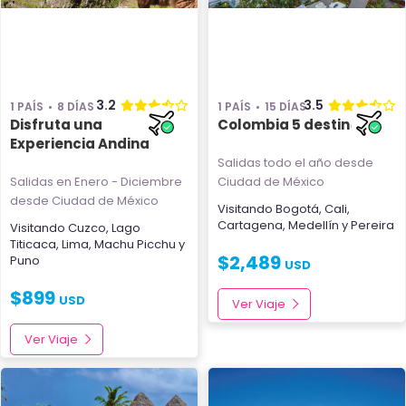
3.2
3.5
1 PAÍS
8 DÍAS
1 PAÍS
15 DÍAS
Disfruta una
Colombia 5 destinos
Experiencia Andina
Salidas todo el año
desde
Salidas en Enero - Diciembre
Ciudad de México
desde Ciudad de México
Visitando
Bogotá
,
Cali
,
Cartagena
,
Medellín
y
Pereira
Visitando
Cuzco
,
Lago
Titicaca
,
Lima
,
Machu Picchu
y
$
2,489
Puno
USD
$
899
USD
Ver Viaje
Ver Viaje