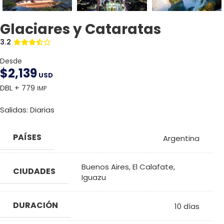
Glaciares y Cataratas
3.2
Desde
$
2,139
USD
DBL + 779
IMP
Salidas: Diarias
PAÍSES
Argentina
Buenos Aires
,
El Calafate
,
CIUDADES
Iguazu
DURACIÓN
10 días