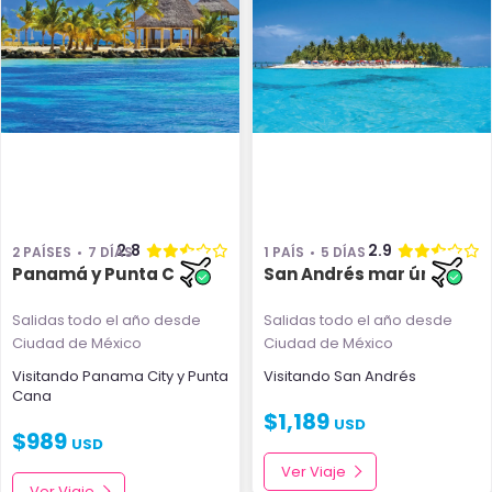
2.8
2.9
2 PAÍSES
7 DÍAS
1 PAÍS
5 DÍAS
Panamá y Punta Cana
San Andrés mar único
Salidas todo el año
desde
Salidas todo el año
desde
Ciudad de México
Ciudad de México
Visitando
Panama City
y
Punta
Visitando
San Andrés
Cana
$
1,189
USD
$
989
USD
Ver Viaje
Ver Viaje