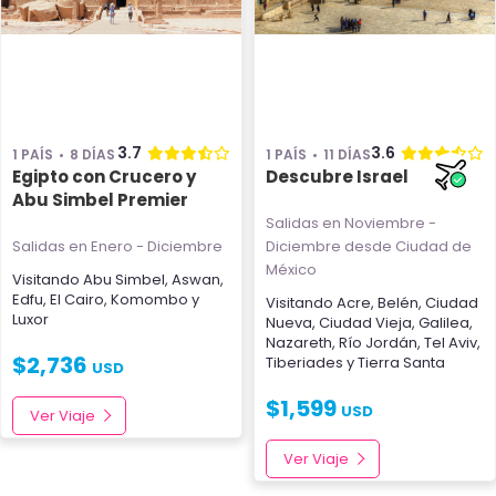
3.7
3.6
1 PAÍS
8 DÍAS
1 PAÍS
11 DÍAS
Egipto con Crucero y
Descubre Israel
Abu Simbel Premier
Salidas en Noviembre -
Salidas en Enero - Diciembre
Diciembre
desde Ciudad de
México
Visitando
Abu Simbel
,
Aswan
,
Edfu
,
El Cairo
,
Komombo
y
Visitando
Acre
,
Belén
,
Ciudad
Luxor
Nueva
,
Ciudad Vieja
,
Galilea
,
Nazareth
,
Río Jordán
,
Tel Aviv
,
$
2,736
Tiberiades
y
Tierra Santa
USD
$
1,599
USD
Ver Viaje
Ver Viaje