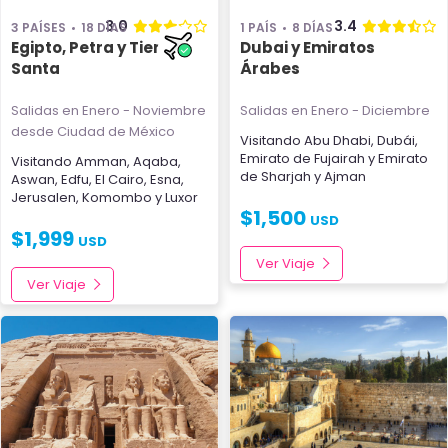
3.0
3.4
3 PAÍSES
18 DÍAS
1 PAÍS
8 DÍAS
Egipto, Petra y Tierra
Dubai y Emiratos
Santa
Árabes
Salidas en Enero - Noviembre
Salidas en Enero - Diciembre
desde Ciudad de México
Visitando
Abu Dhabi
,
Dubái
,
Emirato de Fujairah
y
Emirato
Visitando
Amman
,
Aqaba
,
de Sharjah y Ajman
Aswan
,
Edfu
,
El Cairo
,
Esna
,
Jerusalen
,
Komombo
y
Luxor
$
1,500
USD
$
1,999
USD
Ver Viaje
Ver Viaje