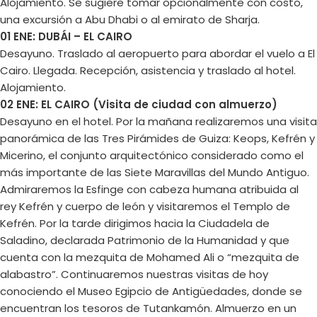
Alojamiento. Se sugiere tomar opcionalmente con costo,
una excursión a Abu Dhabi o al emirato de Sharja.
01 ENE: DUBÁI – EL CAIRO
Desayuno. Traslado al aeropuerto para abordar el vuelo a El
Cairo. Llegada. Recepción, asistencia y traslado al hotel.
Alojamiento.
02 ENE: EL CAIRO (Visita de ciudad con almuerzo)
Desayuno en el hotel. Por la mañana realizaremos una visita
panorámica de las Tres Pirámides de Guiza: Keops, Kefrén y
Micerino, el conjunto arquitectónico considerado como el
más importante de las Siete Maravillas del Mundo Antiguo.
Admiraremos la Esfinge con cabeza humana atribuida al
rey Kefrén y cuerpo de león y visitaremos el Templo de
Kefrén. Por la tarde dirigimos hacia la Ciudadela de
Saladino, declarada Patrimonio de la Humanidad y que
cuenta con la mezquita de Mohamed Ali o “mezquita de
alabastro”. Continuaremos nuestras visitas de hoy
conociendo el Museo Egipcio de Antigüedades, donde se
encuentran los tesoros de Tutankamón. Almuerzo en un