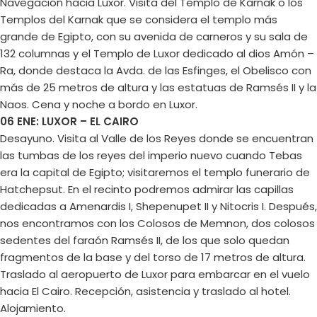
Navegación hacia Luxor. Visita del Templo de Karnak o los
Templos del Karnak que se considera el templo más
grande de Egipto, con su avenida de carneros y su sala de
132 columnas y el Templo de Luxor dedicado al dios Amón –
Ra, donde destaca la Avda. de las Esfinges, el Obelisco con
más de 25 metros de altura y las estatuas de Ramsés II y la
Naos. Cena y noche a bordo en Luxor.
06 ENE: LUXOR – EL CAIRO
Desayuno. Visita al Valle de los Reyes donde se encuentran
las tumbas de los reyes del imperio nuevo cuando Tebas
era la capital de Egipto; visitaremos el templo funerario de
Hatchepsut. En el recinto podremos admirar las capillas
dedicadas a Amenardis I, Shepenupet II y Nitocris I. Después,
nos encontramos con los Colosos de Memnon, dos colosos
sedentes del faraón Ramsés II, de los que solo quedan
fragmentos de la base y del torso de 17 metros de altura.
Traslado al aeropuerto de Luxor para embarcar en el vuelo
hacia El Cairo. Recepción, asistencia y traslado al hotel.
Alojamiento.