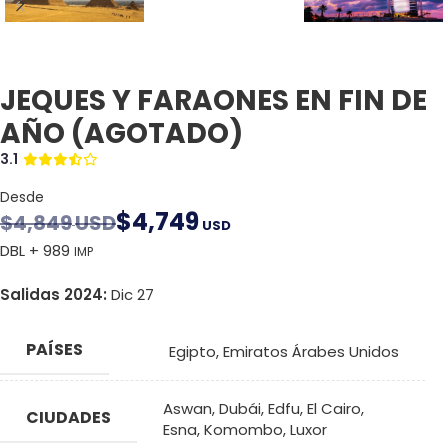
JEQUES Y FARAONES EN FIN DE
AÑO (AGOTADO)
3.1
Desde
$
4,749
$
4,849
USD
USD
DBL + 989
IMP
Salidas 2024:
Dic 27
PAÍSES
Egipto
,
Emiratos Árabes Unidos
Aswan
,
Dubái
,
Edfu
,
El Cairo
,
CIUDADES
Esna
,
Komombo
,
Luxor