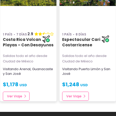
2.9
1 PAÍS
7 DÍAS
1 PAÍS
8 DÍAS
Costa Rica Volcanes y
Espectacular Caribe
Playas – Con Desayunos
Costarricense
Salidas todo el año
desde
Salidas todo el año
desde
Ciudad de México
Ciudad de México
Visitando
Arenal
,
Guanacaste
Visitando
Puerto Limón
y
San
y
San José
José
$
1,178
$
1,248
USD
USD
Ver Viaje
Ver Viaje