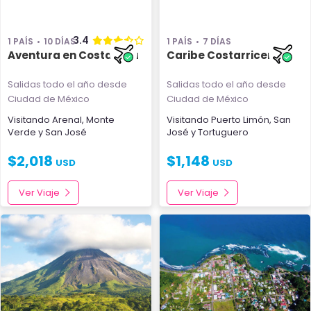
3.4
1 PAÍS
10 DÍAS
1 PAÍS
7 DÍAS
Aventura en Costa Rica
Caribe Costarricense
Salidas todo el año
desde
Salidas todo el año
desde
Ciudad de México
Ciudad de México
Visitando
Arenal
,
Monte
Visitando
Puerto Limón
,
San
Verde
y
San José
José
y
Tortuguero
$
2,018
$
1,148
USD
USD
Ver Viaje
Ver Viaje