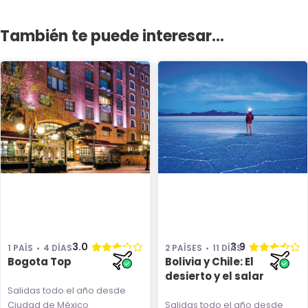
También te puede interesar...
3.0
3.9
1 PAÍS
4 DÍAS
2 PAÍSES
11 DÍAS
Bogota Top
Bolivia y Chile: El
desierto y el salar
Salidas todo el año
desde
Ciudad de México
Salidas todo el año
desde