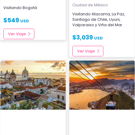
Ciudad de México
Visitando
Bogotá
Visitando
Atacama
,
La Paz
,
$
549
Santiago de Chile
,
Uyuni
,
USD
Valparaiso
y
Viña del Mar
Ver Viaje
$
3,039
USD
Ver Viaje