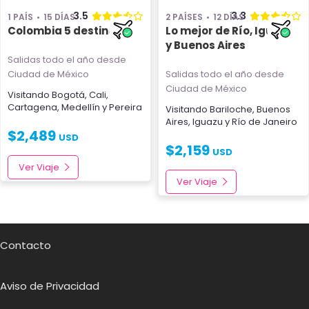
3.5
3.3
1 PAÍS
15 DÍAS
2 PAÍSES
12 DÍAS
Colombia 5 destinos
Lo mejor de Río, Iguazú
y Buenos Aires
Salidas todo el año
desde
Ciudad de México
Salidas todo el año
desde
Ciudad de México
Visitando
Bogotá
,
Cali
,
Cartagena
,
Medellín
y
Pereira
Visitando
Bariloche
,
Buenos
Aires
,
Iguazu
y
Río de Janeiro
$
2,489
USD
$
2,159
USD
Ver Viaje
Ver Viaje
Contacto
Aviso de Privacidad