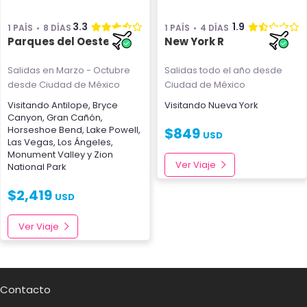
3.3
1.9
1 PAÍS
8 DÍAS
1 PAÍS
4 DÍAS
Parques del Oeste
New York R
Salidas en Marzo - Octubre
Salidas todo el año
desde
desde Ciudad de México
Ciudad de México
Visitando
Antilope
,
Bryce
Visitando
Nueva York
Canyon
,
Gran Cañón
,
Horseshoe Bend
,
Lake Powell
,
$
849
USD
Las Vegas
,
Los Ángeles
,
Monument Valley
y
Zion
Ver Viaje
National Park
$
2,419
USD
Ver Viaje
Contacto