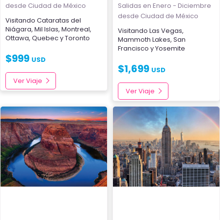
desde Ciudad de México
Salidas en Enero - Diciembre
desde Ciudad de México
Visitando
Cataratas del
Niágara
,
Mil Islas
,
Montreal
,
Visitando
Las Vegas
,
Ottawa
,
Quebec
y
Toronto
Mammoth Lakes
,
San
Francisco
y
Yosemite
$
999
USD
$
1,699
USD
Ver Viaje
Ver Viaje