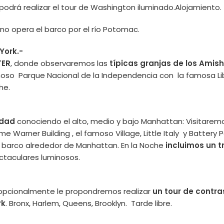
 podrá realizar el tour de Washington iluminado.Alojamiento.
no opera el barco por el río Potomac.
York.-
TER
, donde observaremos las
típicas granjas de los Amish
oso Parque Nacional de la Independencia con la famosa Libe
he.
udad
conociendo el alto, medio y bajo Manhattan: Visitaremo
me Warner Building , el famoso Village, Little Italy y Battery
n barco alrededor de Manhattan. En la Noche
incluimos un 
ctaculares luminosos.
 opcionalmente le propondremos realizar
un tour de contra
rk
. Bronx, Harlem, Queens, Brooklyn. Tarde libre.