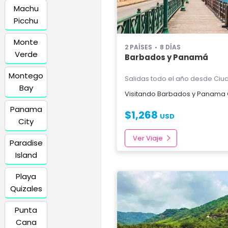
Machu
Picchu
Monte
2 PAÍSES
8 DÍAS
Verde
Barbados y Panamá
Montego
Salidas todo el año
desde Ciud
Bay
Visitando
Barbados
y
Panama C
Panama
$
1,268
USD
City
Ver Viaje
Paradise
Island
Playa
Quizales
Punta
Cana