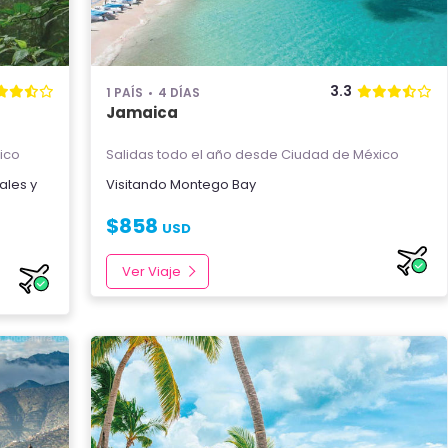
3.3
1 PAÍS
4 DÍAS
Jamaica
ico
Salidas todo el año
desde Ciudad de México
ales
y
Visitando
Montego Bay
$
858
USD
Ver Viaje