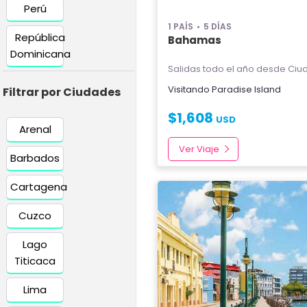
Perú
1 PAÍS
5 DÍAS
República
Bahamas
Dominicana
Salidas todo el año
desde Ciud
Visitando
Paradise Island
Filtrar por Ciudades
$
1,608
USD
Arenal
Ver Viaje
Barbados
Cartagena
Cuzco
Lago
Titicaca
Lima