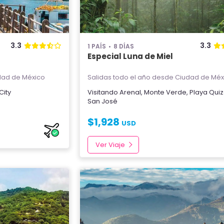
3.3
3.3
1 PAÍS
8 DÍAS
Especial Luna de Miel
ad de México
Salidas todo el año
desde Ciudad de Méx
ity
Visitando
Arenal
,
Monte Verde
,
Playa Quiz
San José
$
1,928
USD
Ver Viaje