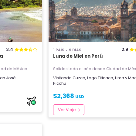
3.4
2.9
1 PAÍS
9 DÍAS
ca
Luna de Miel en Perú
ad de México
Salidas todo el año
desde Ciudad de Méx
an José
Visitando
Cuzco
,
Lago Titicaca
,
Lima
y
Ma
Picchu
$
2,368
USD
Ver Viaje