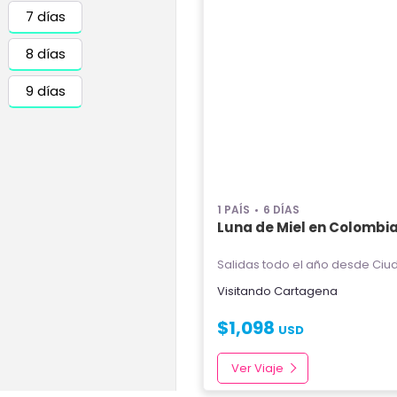
7 días
8 días
9 días
1 PAÍS
6 DÍAS
Luna de Miel en Colombi
Salidas todo el año
desde Ciud
Visitando
Cartagena
$
1,098
USD
Ver Viaje