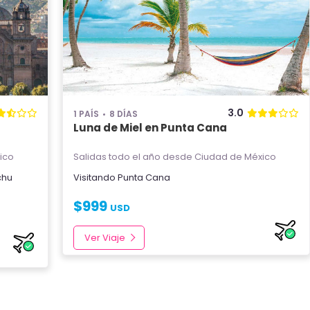
3.0
1 PAÍS
8 DÍAS
Luna de Miel en Punta Cana
ico
Salidas todo el año
desde Ciudad de México
chu
Visitando
Punta Cana
$
999
USD
Ver Viaje