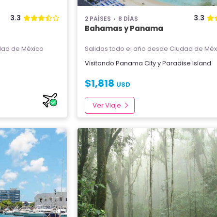
3.3
3.3
2 PAÍSES
8 DÍAS
Bahamas y Panama
ad de México
Salidas todo el año
desde Ciudad de Méx
Visitando
Panama City
y
Paradise Island
$
1,818
USD
Ver Viaje