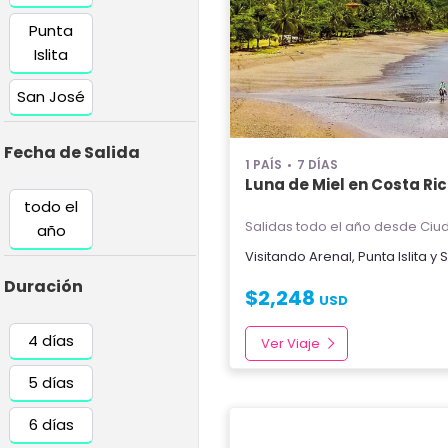
Punta
Islita
San José
Fecha de Salida
1 PAÍS
7 DÍAS
Luna de Miel en Costa Ri
todo el
Salidas todo el año
desde Ciud
año
Visitando
Arenal
,
Punta Islita
y
S
Duración
$
2,248
USD
4 días
Ver Viaje
5 días
6 días