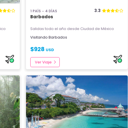
3.3
1 PAÍS
4 DÍAS
Barbados
ico
Salidas todo el año
desde Ciudad de México
Visitando
Barbados
$
928
USD
Ver Viaje