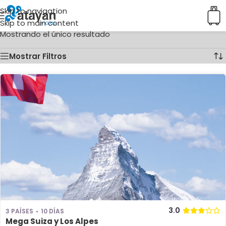
Skip to navigation
Inicio
/
Ciudades del producto
/
Annecy
Skip to main content
Mostrando el único resultado
Mostrar Filtros
3.0
3 PAÍSES
10 DÍAS
Mega Suiza y Los Alpes