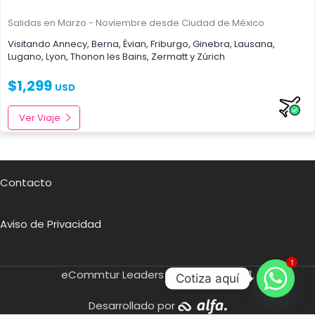
Salidas en Marzo - Noviembre
desde Ciudad de México
Visitando
Annecy
,
Berna
,
Évian
,
Friburgo
,
Ginebra
,
Lausana
,
Lugano
,
Lyon
,
Thonon les Bains
,
Zermatt
y
Zúrich
$
1,299
USD
Ver Viaje
Contacto
Aviso de Privacidad
1
eCommtur Leaders SA de CV
2021.
Cotiza aquí
Desarrollado por