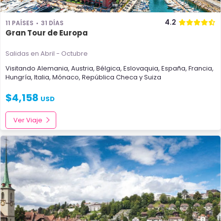
4.2
11 PAÍSES
31 DÍAS
Gran Tour de Europa
Salidas en Abril - Octubre
Visitando
Alemania
,
Austria
,
Bélgica
,
Eslovaquia
,
España
,
Francia
,
Hungría
,
Italia
,
Mónaco
,
República Checa
y
Suiza
$
4,158
USD
Ver Viaje