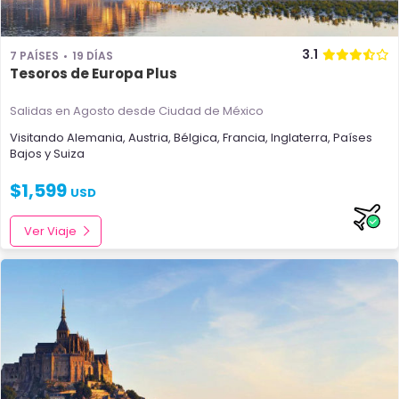
3.1
7 PAÍSES
19 DÍAS
Tesoros de Europa Plus
Salidas en Agosto
desde Ciudad de México
Visitando
Alemania
,
Austria
,
Bélgica
,
Francia
,
Inglaterra
,
Países
Bajos
y
Suiza
$
1,599
USD
Ver Viaje