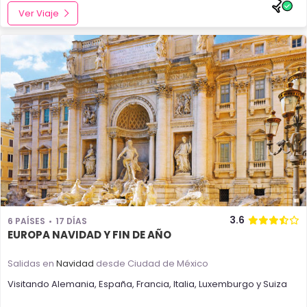
Ver Viaje
3.6
6 PAÍSES
17 DÍAS
EUROPA NAVIDAD Y FIN DE AÑO
Salidas en
Navidad
desde Ciudad de México
Visitando
Alemania
,
España
,
Francia
,
Italia
,
Luxemburgo
y
Suiza