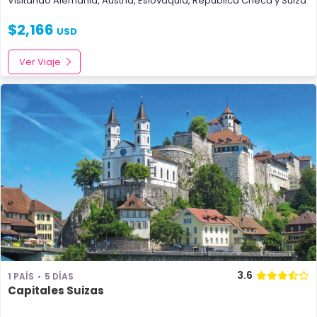
Visitando
Alemania
,
Austria
,
Eslovaquia
,
República Checa
y
Suiza
$
2,166
USD
Ver Viaje
3.6
1 PAÍS
5 DÍAS
Capitales Suizas