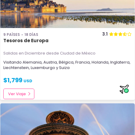
3.1
9 PAÍSES
18 DÍAS
Tesoros de Europa
Salidas en Diciembre
desde Ciudad de México
Visitando
Alemania
,
Austria
,
Bélgica
,
Francia
,
Holanda
,
Inglaterra
,
Liechtenstein
,
Luxemburgo
y
Suiza
$
1,799
USD
Ver Viaje