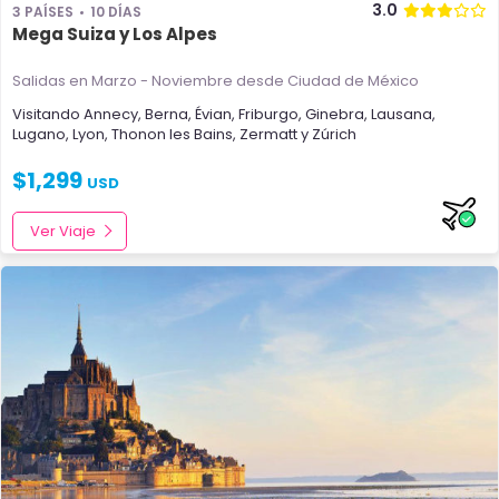
3.0
3 PAÍSES
10 DÍAS
Mega Suiza y Los Alpes
Salidas en Marzo - Noviembre
desde Ciudad de México
Visitando
Annecy
,
Berna
,
Évian
,
Friburgo
,
Ginebra
,
Lausana
,
Lugano
,
Lyon
,
Thonon les Bains
,
Zermatt
y
Zúrich
$
1,299
USD
Ver Viaje