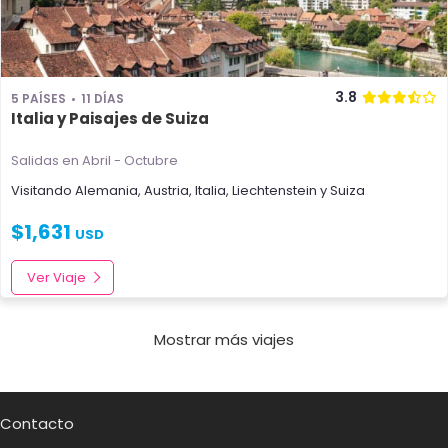
3.8
5 PAÍSES
11 DÍAS
Italia y Paisajes de Suiza
Salidas en Abril - Octubre
Visitando
Alemania
,
Austria
,
Italia
,
Liechtenstein
y
Suiza
$
1,631
USD
Ver Viaje
Mostrar más viajes
Contacto