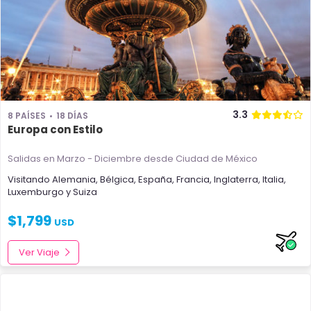
3.3
8 PAÍSES
18 DÍAS
Europa con Estilo
Salidas en Marzo - Diciembre
desde Ciudad de México
Visitando
Alemania
,
Bélgica
,
España
,
Francia
,
Inglaterra
,
Italia
,
Luxemburgo
y
Suiza
$
1,799
USD
Ver Viaje