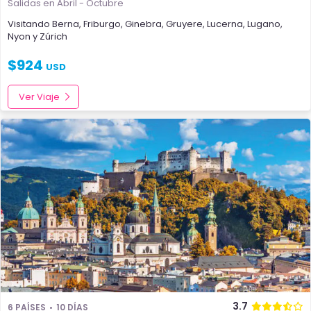
Salidas en Abril - Octubre
Visitando
Berna
,
Friburgo
,
Ginebra
,
Gruyere
,
Lucerna
,
Lugano
,
Nyon
y
Zúrich
$
924
USD
Ver Viaje
3.7
6 PAÍSES
10 DÍAS