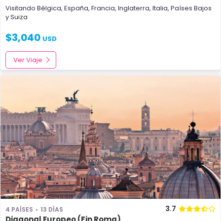
Visitando
Bélgica
,
España
,
Francia
,
Inglaterra
,
Italia
,
Países Bajos
y
Suiza
$
3,040
USD
Ver Viaje
3.7
4 PAÍSES
13 DÍAS
Diagonal Europeo (Fin Roma)