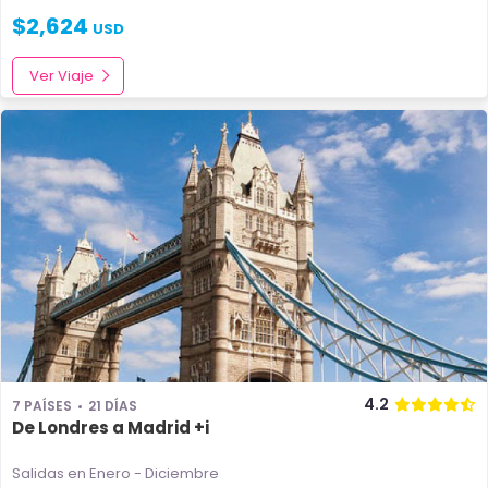
$
2,624
USD
Ver Viaje
4.2
7 PAÍSES
21 DÍAS
De Londres a Madrid +i
Salidas en Enero - Diciembre