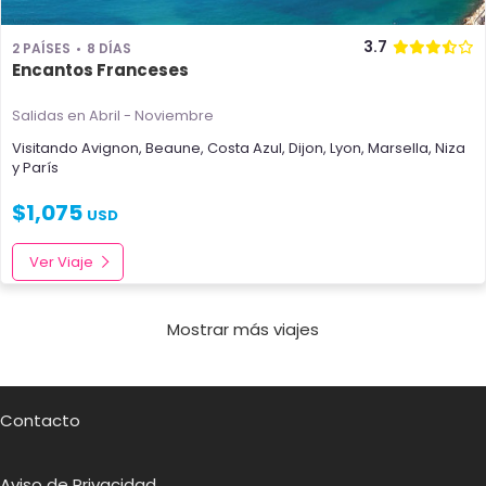
3.7
2 PAÍSES
8 DÍAS
Encantos Franceses
Salidas en Abril - Noviembre
Visitando
Avignon
,
Beaune
,
Costa Azul
,
Dijon
,
Lyon
,
Marsella
,
Niza
y
París
$
1,075
USD
Ver Viaje
Mostrar más viajes
Contacto
Aviso de Privacidad