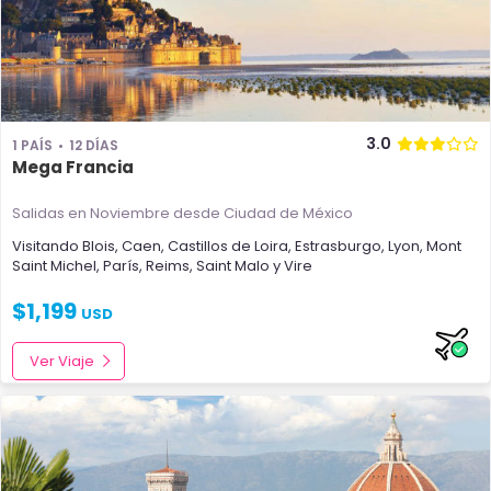
3.0
1 PAÍS
12 DÍAS
Mega Francia
Salidas en Noviembre
desde Ciudad de México
Visitando
Blois
,
Caen
,
Castillos de Loira
,
Estrasburgo
,
Lyon
,
Mont
Saint Michel
,
París
,
Reims
,
Saint Malo
y
Vire
$
1,199
USD
Ver Viaje