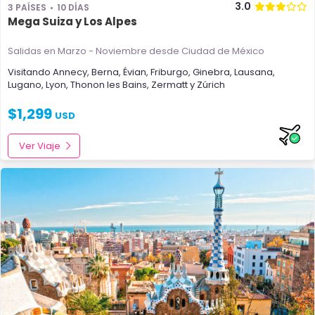
3.0
3 PAÍSES
10 DÍAS
Mega Suiza y Los Alpes
Salidas en Marzo - Noviembre
desde Ciudad de México
Visitando
Annecy
,
Berna
,
Évian
,
Friburgo
,
Ginebra
,
Lausana
,
Lugano
,
Lyon
,
Thonon les Bains
,
Zermatt
y
Zúrich
$
1,299
USD
Ver Viaje