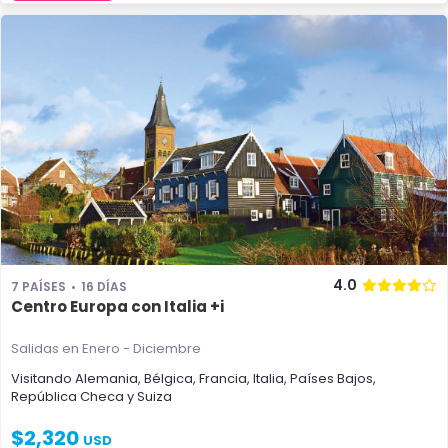
4.0
7 PAÍSES
16 DÍAS
Centro Europa con Italia +i
Salidas en Enero - Diciembre
Visitando
Alemania
,
Bélgica
,
Francia
,
Italia
,
Países Bajos
,
República Checa
y
Suiza
$
2,320
USD