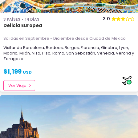
3.0
3 PAÍSES
14 DÍAS
Delicia Europea
Salidas en Septiembre - Diciembre
desde Ciudad de México
Visitando
Barcelona
,
Burdeos
,
Burgos
,
Florencia
,
Ginebra
,
Lyon
,
Madrid
,
Milán
,
Niza
,
Pisa
,
Roma
,
San Sebastián
,
Venecia
,
Verona
y
Zaragoza
$
1,199
USD
Ver Viaje