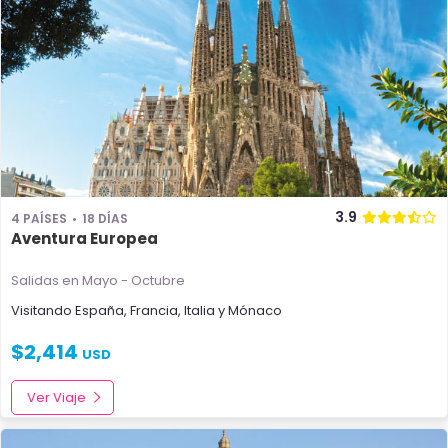
3.9
4 PAÍSES
18 DÍAS
Aventura Europea
Salidas en Mayo - Octubre
Visitando
España
,
Francia
,
Italia
y
Mónaco
$
2,414
USD
Ver Viaje