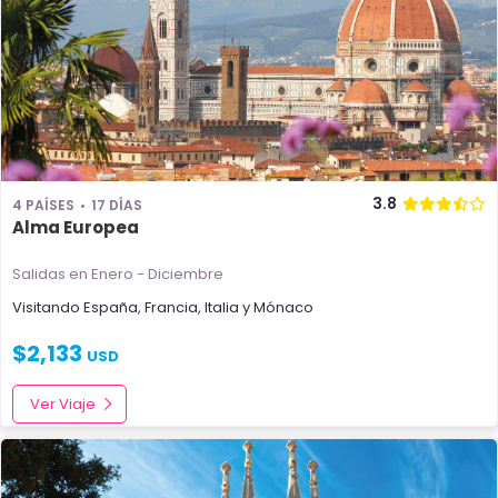
3.8
4 PAÍSES
17 DÍAS
Alma Europea
Salidas en Enero - Diciembre
Visitando
España
,
Francia
,
Italia
y
Mónaco
$
2,133
USD
Ver Viaje