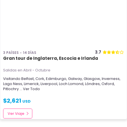
3.7
3 PAÍSES
14 DÍAS
Gran tour de Inglaterra, Escocia e Irlanda
Salidas en Abril - Octubre
Visitando
Belfast
,
Cork
,
Edimburgo
,
Galway
,
Glasgow
,
Inverness
,
Lago Ness
,
Limerick
,
Liverpool
,
Loch Lomond
,
Lóndres
,
Oxford
,
Pitlochry
... Ver Todo
$
2,621
USD
Ver Viaje