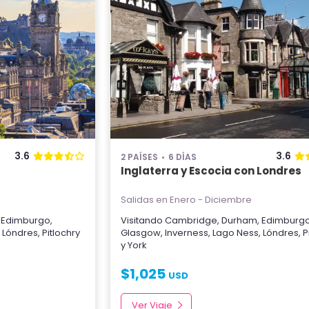
3.6
3.6
2 PAÍSES
6 DÍAS
Inglaterra y Escocia con Londres
Salidas en Enero - Diciembre
,
Edimburgo
,
Visitando
Cambridge
,
Durham
,
Edimburg
,
Lóndres
,
Pitlochry
Glasgow
,
Inverness
,
Lago Ness
,
Lóndres
,
P
y
York
$
1,025
USD
Ver Viaje