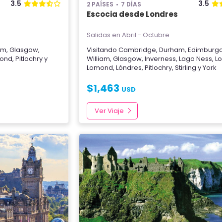
3.5
3.5
2 PAÍSES
7 DÍAS
Escocia desde Londres
Salidas en Abril - Octubre
iam
,
Glasgow
,
Visitando
Cambridge
,
Durham
,
Edimburg
mond
,
Pitlochry
y
William
,
Glasgow
,
Inverness
,
Lago Ness
,
L
Lomond
,
Lóndres
,
Pitlochry
,
Stirling
y
York
$
1,463
USD
Ver Viaje