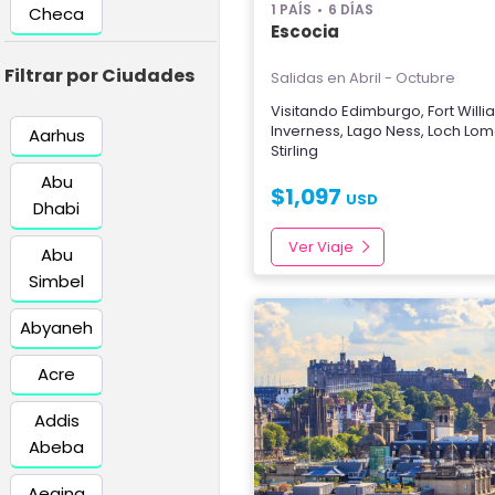
1 PAÍS
6 DÍAS
Checa
Escocia
Filtrar por Ciudades
Salidas en Abril - Octubre
Visitando
Edimburgo
,
Fort Will
Inverness
,
Lago Ness
,
Loch Lo
Aarhus
Stirling
Abu
$
1,097
USD
Dhabi
Ver Viaje
Abu
Simbel
Abyaneh
Acre
Addis
Abeba
Aegina