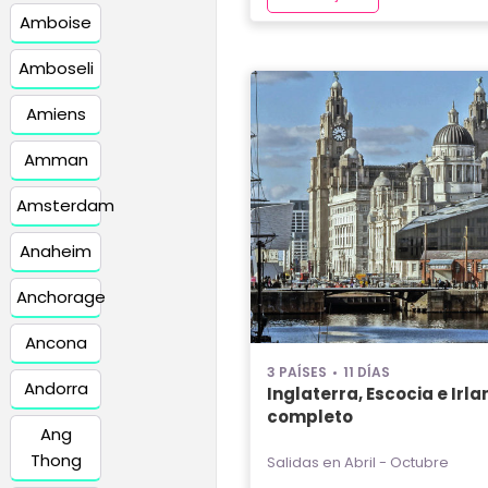
Amboise
Amboseli
Amiens
Amman
Amsterdam
Anaheim
Anchorage
Ancona
3 PAÍSES
11 DÍAS
Andorra
Inglaterra, Escocia e Irla
completo
Ang
Thong
Salidas en Abril - Octubre