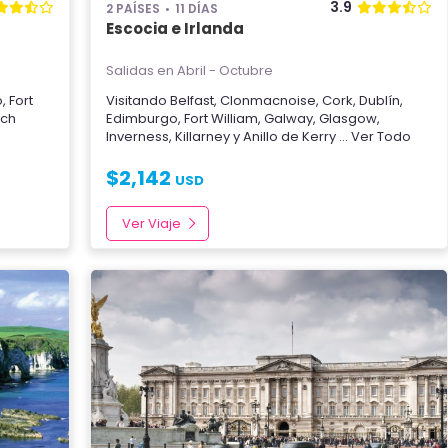
3.9
2 PAÍSES
11 DÍAS
Escocia e Irlanda
Salidas en Abril - Octubre
o
,
Fort
Visitando
Belfast
,
Clonmacnoise
,
Cork
,
Dublín
,
och
Edimburgo
,
Fort William
,
Galway
,
Glasgow
,
Inverness
,
Killarney y Anillo de Kerry
... Ver Todo
$
2,142
USD
Ver Viaje