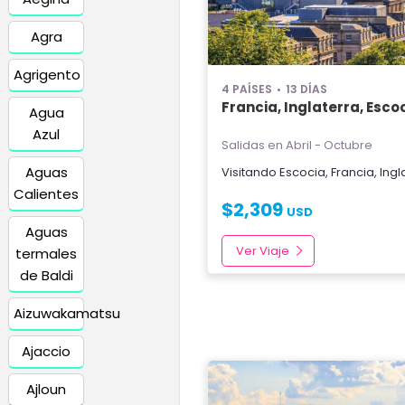
Agra
Agrigento
4 PAÍSES
13 DÍAS
Francia, Inglaterra, Esco
Agua
Azul
Salidas en Abril - Octubre
Aguas
Visitando
Escocia
,
Francia
,
Ingl
Calientes
$
2,309
USD
Aguas
Ver Viaje
termales
de Baldi
Aizuwakamatsu
Ajaccio
Ajloun