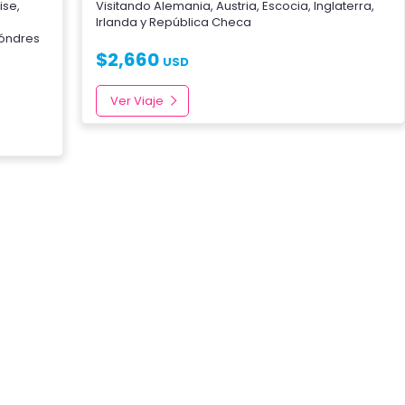
ise
,
Visitando
Alemania
,
Austria
,
Escocia
,
Inglaterra
,
Irlanda
y
República Checa
óndres
$
2,660
USD
Ver Viaje