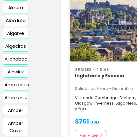
Akxum
Alba Iulia
Algarve
Algeciras
Allahabad
2 PAÍSES
4 DÍAS
Alnwick
Inglaterra y Escocia
Amazonas
Salidas en Enero - Diciembre
Amazonia
Visitando
Cambridge
,
Durham
Glasgow
,
Inverness
,
Lago Ness
y
York
Amber
$
761
USD
Amber
Cove
Ver Viaje