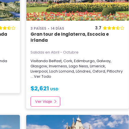
3.7
3 PAÍSES
14 DÍAS
anda
Gran tour de Inglaterra, Escocia e
Irlanda
Salidas en Abril - Octubre
anda
Visitando
Belfast
,
Cork
,
Edimburgo
,
Galway
,
Glasgow
,
Inverness
,
Lago Ness
,
Limerick
,
Liverpool
,
Loch Lomond
,
Lóndres
,
Oxford
,
Pitlochry
... Ver Todo
$
2,621
USD
Ver Viaje