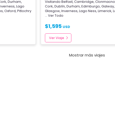
Cork
,
Durham
,
Visitando
Belfast
,
Cambridge
,
Clonmacno
Inverness
,
Lago
Cork
,
Dublín
,
Durham
,
Edimburgo
,
Galway
,
es
,
Oxford
,
Pitlochry
Glasgow
,
Inverness
,
Lago Ness
,
Limerick
,
L
... Ver Todo
$
1,595
USD
Ver Viaje
Mostrar más viajes