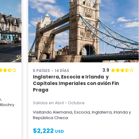
3.9
5 PAÍSES
14 DÍAS
Inglaterra, Escocia e Irlanda y
Capitales Imperiales con avión Fin
Praga
o
,
Salidas en Abril - Octubre
itlochry
Visitando
Alemania
,
Escocia
,
Inglaterra
,
Irlanda
y
República Checa
$
2,222
USD