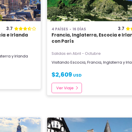
3.7
3.7
4 PAÍSES
16 DÍAS
cia e Irlanda
Francia, Inglaterra, Escocia e Irl
con París
Salidas en Abril - Octubre
aterra
y
Irlanda
Visitando
Escocia
,
Francia
,
Inglaterra
y
Irl
$
2,609
USD
Ver Viaje