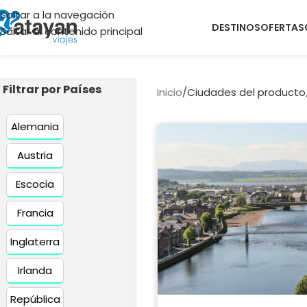
Saltar a la navegación
DESTINOS
OFERTAS
Saltar al contenido principal
Filtrar por Países
Inicio
/
Ciudades del producto
Alemania
Austria
Escocia
Francia
Inglaterra
Irlanda
República