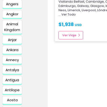
Visitando
Belfast
,
Cambridge
,
Angers
Edimburgo
,
Galway
,
Glasgow
,
Ness
,
Limerick
,
Liverpool
,
Lóndr
Angkor
... Ver Todo
$
1,938
Animal
USD
Kingdom
Ver Viaje
Anjar
Ankara
Annecy
Antalya
Antigua
Antilope
Aosta