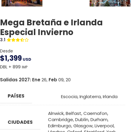
Mega Bretaña e Irlanda
Especial Invierno
3.1
Desde
$
1,399
USD
DBL + 899
IMP
Salidas 2027:
Ene
26,
Feb
09, 20
PAÍSES
Escocia
,
Inglaterra
,
Irlanda
Alnwick
,
Belfast
,
Caernafon
,
Cambridge
,
Dublín
,
Durham
,
CIUDADES
Edimburgo
,
Glasgow
,
Liverpool
,
Lóndres
,
Oxford
,
Stratford
,
York