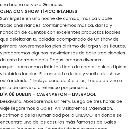
una buena cerveza Guinness.
CENA CON SHOW TÍPICO IRLANDÉS
Sumérgete en una noche de comida, música y baile
tradicional irlandés. Combinaremos música, danza y
narración de cuentos con excelentes productos locales
que deleitarán tu paladar acompañado de un show de
primera. Moveremos los pies al ritmo del arpa y las flautas,
y probaremos algunos movimientos de baile tradicionales
de este hermoso país. Degustaremos diversas
exquisiteces como distintos tipos de carnes, dulces típicos
y bebidas locales. El transporte de ida y vuelta del show
está incluído. * Incluye cena de 4 platos, 1 copa de vino o
pinta de cerveza o refresco por persona.
DÍA 08 DUBLÍN – CAERNARFON – LIVERPOOL
Desayuno. Abordaremos un ferry. Luego de tres horas de
viaje llegaremos a Gales. Ahí visitaremos Caernafon,
Patrimonio de la Humanidad por la UNESCO, en donde se
encuentra uno de los castillos más famosos de Gales
construído por el rey Eduardo I de Inglaterra como