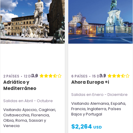
3.9
3.9
2 PAÍSES
12 DÍAS
6 PAÍSES
15 DÍAS
Adriático y
Ahora Europa +i
Mediterráneo
Salidas en Enero - Diciembre
Salidas en Abril - Octubre
Visitando
Alemania
,
España
,
Francia
,
Inglaterra
,
Países
Visitando
Ajaccio
,
Caglriari
,
Bajos
y
Portugal
Civitavecchia
,
Florencia
,
Olbia
,
Roma
,
Sassari
y
$
2,264
Venecia
USD