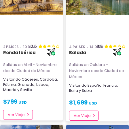
3.5
3.5
2 PAÍSES
10 DÍAS
4 PAÍSES
14 DÍAS
Ronda Ibérica
Balada
Salidas en Abril - Noviembre
Salidas en Octubre -
desde Ciudad de México
Noviembre
desde Ciudad de
México
Visitando
Cáceres
,
Córdoba
,
Fátima
,
Granada
,
Lisboa
,
Visitando
España
,
Francia
,
Madrid
y
Sevilla
Italia
y
Suiza
$
799
$
1,699
USD
USD
Ver Viaje
Ver Viaje