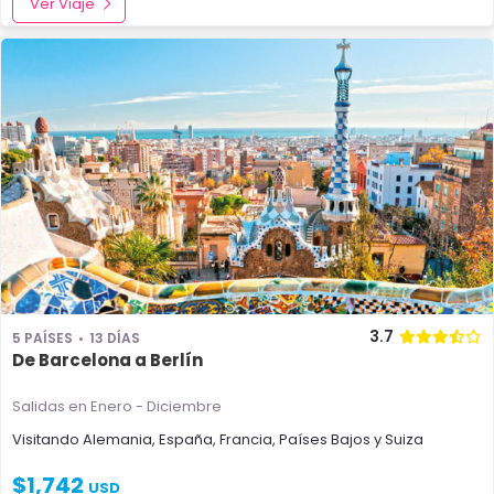
Ver Viaje
3.7
5 PAÍSES
13 DÍAS
De Barcelona a Berlín
Salidas en Enero - Diciembre
Visitando
Alemania
,
España
,
Francia
,
Países Bajos
y
Suiza
$
1,742
USD