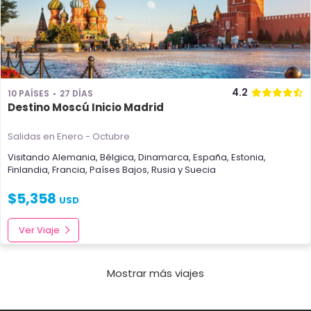
4.2
10 PAÍSES
27 DÍAS
Destino Moscú Inicio Madrid
Salidas en Enero - Octubre
Visitando
Alemania
,
Bélgica
,
Dinamarca
,
España
,
Estonia
,
Finlandia
,
Francia
,
Países Bajos
,
Rusia
y
Suecia
$
5,358
USD
Ver Viaje
Mostrar más viajes