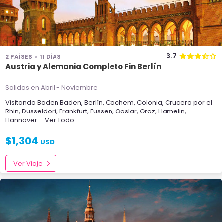
3.7
2 PAÍSES
11 DÍAS
Austria y Alemania Completo Fin Berlín
Salidas en Abril - Noviembre
Visitando
Baden Baden
,
Berlín
,
Cochem
,
Colonia
,
Crucero por el
Rhin
,
Dusseldorf
,
Frankfurt
,
Fussen
,
Goslar
,
Graz
,
Hamelin
,
Hannover
... Ver Todo
$
1,304
USD
Ver Viaje