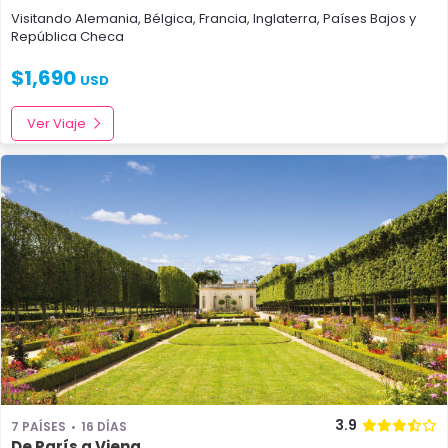
Visitando
Alemania
,
Bélgica
,
Francia
,
Inglaterra
,
Países Bajos
y
República Checa
$
1,690
USD
Ver Viaje
3.9
7 PAÍSES
16 DÍAS
De París a Viena