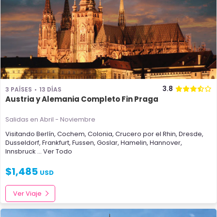
3.8
3 PAÍSES
13 DÍAS
Austria y Alemania Completo Fin Praga
Salidas en Abril - Noviembre
Visitando
Berlín
,
Cochem
,
Colonia
,
Crucero por el Rhin
,
Dresde
,
Dusseldorf
,
Frankfurt
,
Fussen
,
Goslar
,
Hamelin
,
Hannover
,
Innsbruck
... Ver Todo
$
1,485
USD
Ver Viaje