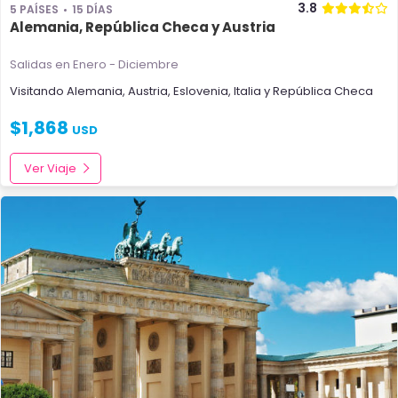
3.8
5 PAÍSES
15 DÍAS
Alemania, República Checa y Austria
Salidas en Enero - Diciembre
Visitando
Alemania
,
Austria
,
Eslovenia
,
Italia
y
República Checa
$
1,868
USD
Ver Viaje