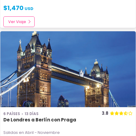
$
1,470
USD
Ver Viaje
3.8
6 PAÍSES
13 DÍAS
De Londres a Berlín con Praga
Salidas en Abril - Noviembre