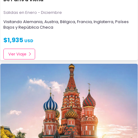
Salidas en Enero - Diciembre
Visitando
Alemania
,
Austria
,
Bélgica
,
Francia
,
Inglaterra
,
Países
Bajos
y
República Checa
$
1,935
USD
Ver Viaje