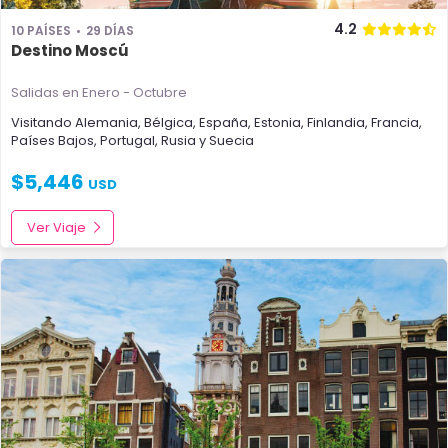
4.2
10 PAÍSES
29 DÍAS
Destino Moscú
Salidas en Enero - Octubre
Visitando
Alemania
,
Bélgica
,
España
,
Estonia
,
Finlandia
,
Francia
,
Países Bajos
,
Portugal
,
Rusia
y
Suecia
$
5,446
USD
Ver Viaje