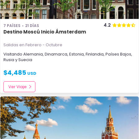
4.2
7 PAÍSES
21 DÍAS
Destino Moscú Inicio Ámsterdam
Salidas en Febrero - Octubre
Visitando
Alemania
,
Dinamarca
,
Estonia
,
Finlandia
,
Países Bajos
,
Rusia
y
Suecia
$
4,485
USD
Ver Viaje