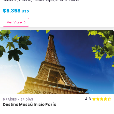
Finlandia
,
Francia
,
Países Bajos
,
Rusia
y
Suecia
$
5,358
USD
Ver Viaje
4.3
9 PAÍSES
24 DÍAS
Destino Moscú Inicio París