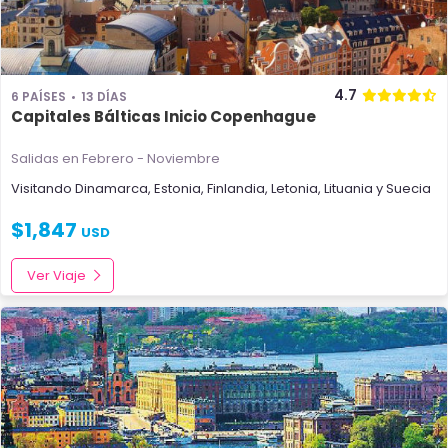
4.7
6 PAÍSES
13 DÍAS
Capitales Bálticas Inicio Copenhague
Salidas en Febrero - Noviembre
Visitando
Dinamarca
,
Estonia
,
Finlandia
,
Letonia
,
Lituania
y
Suecia
$
1,847
USD
Ver Viaje