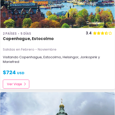
3.4
2 PAÍSES
5 DÍAS
Copenhague, Estocolmo
Salidas en Febrero - Noviembre
Visitando
Copenhague
,
Estocolmo
,
Helsingor
,
Jonkopink
y
Mariefred
$
724
USD
Ver Viaje