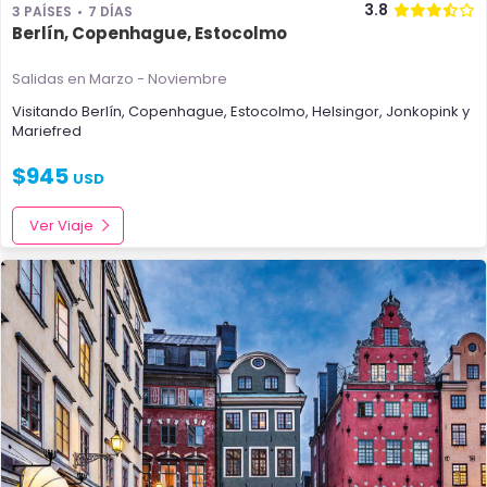
3.8
3 PAÍSES
7 DÍAS
Berlín, Copenhague, Estocolmo
Salidas en Marzo - Noviembre
Visitando
Berlín
,
Copenhague
,
Estocolmo
,
Helsingor
,
Jonkopink
y
Mariefred
$
945
USD
Ver Viaje