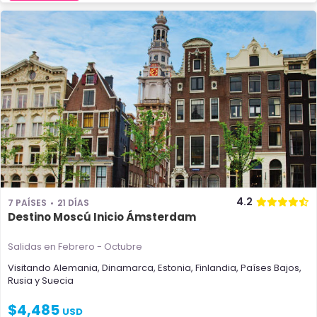
4.2
7 PAÍSES
21 DÍAS
Destino Moscú Inicio Ámsterdam
Salidas en Febrero - Octubre
Visitando
Alemania
,
Dinamarca
,
Estonia
,
Finlandia
,
Países Bajos
,
Rusia
y
Suecia
$
4,485
USD