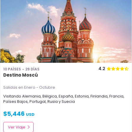
4.2
10 PAÍSES
29 DÍAS
Destino Moscú
Salidas en Enero - Octubre
Visitando
Alemania
,
Bélgica
,
España
,
Estonia
,
Finlandia
,
Francia
,
Países Bajos
,
Portugal
,
Rusia
y
Suecia
$
5,446
USD
Ver Viaje