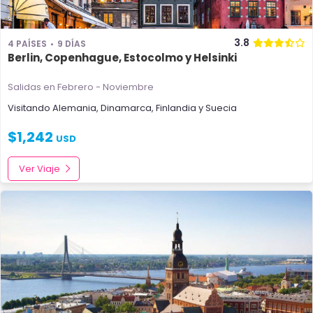
3.8
4 PAÍSES
9 DÍAS
Berlin, Copenhague, Estocolmo y Helsinki
Salidas en Febrero - Noviembre
Visitando
Alemania
,
Dinamarca
,
Finlandia
y
Suecia
$
1,242
USD
Ver Viaje