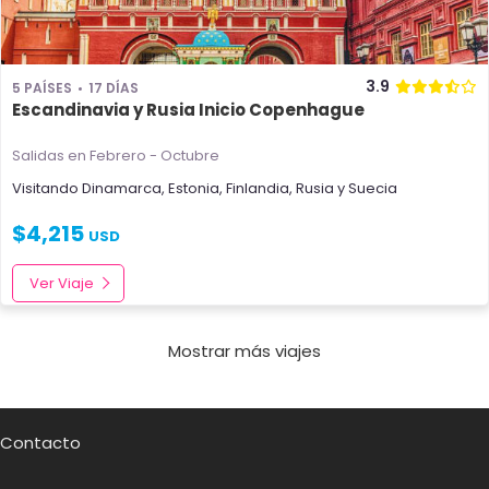
3.9
5 PAÍSES
17 DÍAS
Escandinavia y Rusia Inicio Copenhague
Salidas en Febrero - Octubre
Visitando
Dinamarca
,
Estonia
,
Finlandia
,
Rusia
y
Suecia
$
4,215
USD
Ver Viaje
Mostrar más viajes
Contacto