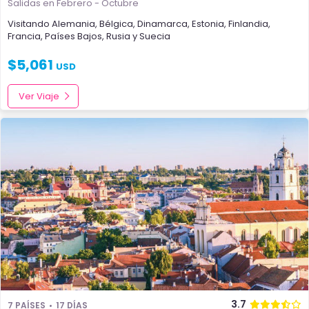
Salidas en Febrero - Octubre
Visitando
Alemania
,
Bélgica
,
Dinamarca
,
Estonia
,
Finlandia
,
Francia
,
Países Bajos
,
Rusia
y
Suecia
$
5,061
USD
Ver Viaje
3.7
7 PAÍSES
17 DÍAS