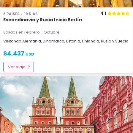
4.1
6 PAÍSES
19 DÍAS
Escandinavia y Rusia Inicio Berlín
Salidas en Febrero - Octubre
Visitando
Alemania
,
Dinamarca
,
Estonia
,
Finlandia
,
Rusia
y
Suecia
$
4,437
USD
Ver Viaje