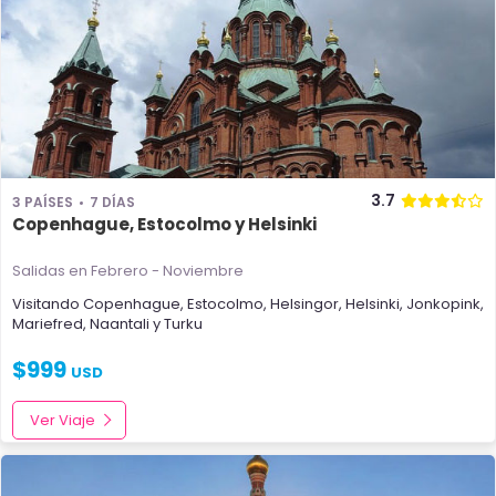
3.7
3 PAÍSES
7 DÍAS
Copenhague, Estocolmo y Helsinki
Salidas en Febrero - Noviembre
Visitando
Copenhague
,
Estocolmo
,
Helsingor
,
Helsinki
,
Jonkopink
,
Mariefred
,
Naantali
y
Turku
$
999
USD
Ver Viaje