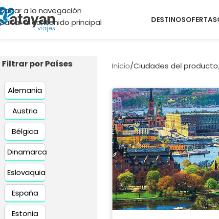
Saltar a la navegación
DESTINOS
OFERTAS
Saltar al contenido principal
Filtrar por Países
Inicio
/
Ciudades del producto
Alemania
Austria
Bélgica
Dinamarca
Eslovaquia
España
Estonia