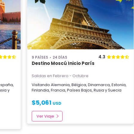
4.3
9 PAÍSES
24 DÍAS
Destino Moscú Inicio París
Salidas en Febrero - Octubre
España
,
Visitando
Alemania
,
Bélgica
,
Dinamarca
,
Estonia
,
usia
y
Finlandia
,
Francia
,
Países Bajos
,
Rusia
y
Suecia
$
5,061
USD
Ver Viaje