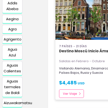
Addis
Abeba
Aegina
Agra
Agrigento
7 PAÍSES
21 DÍAS
Agua
Destino Moscú Inicio Á
Azul
Salidas en Febrero - Octubre
Aguas
Visitando
Alemania
,
Dinamarc
Calientes
Países Bajos
,
Rusia
y
Suecia
Aguas
$
4,485
USD
termales
de Baldi
Ver Viaje
Aizuwakamatsu