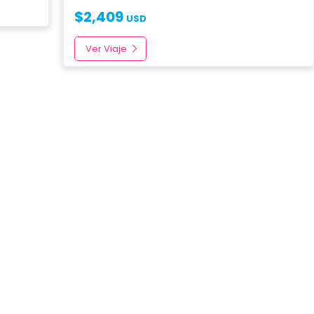
$
2,409
USD
Ver Viaje