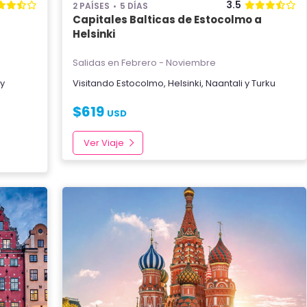
3.5
2 PAÍSES
5 DÍAS
Capitales Balticas de Estocolmo a
Helsinki
Salidas en Febrero - Noviembre
y
Visitando
Estocolmo
,
Helsinki
,
Naantali
y
Turku
$
619
USD
Ver Viaje