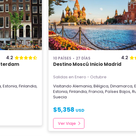
4.2
4.2
10 PAÍSES
27 DÍAS
msterdam
Destino Moscú Inicio Madrid
Salidas en Enero - Octubre
a
,
Estonia
,
Finlandia
,
Visitando
Alemania
,
Bélgica
,
Dinamarca
,
Estonia
,
Finlandia
,
Francia
,
Países Bajos
,
R
Suecia
$
5,358
USD
Ver Viaje