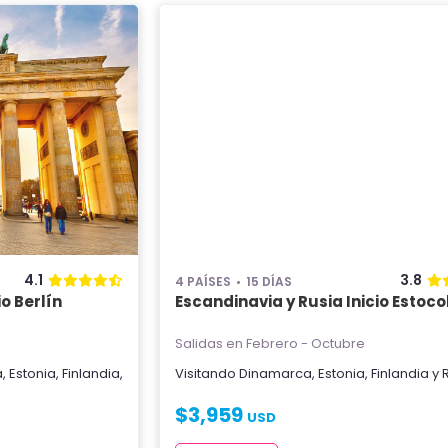
4.1
3.8
4 PAÍSES
15 DÍAS
o Berlín
Escandinavia y Rusia Inicio Estoc
Salidas en Febrero - Octubre
a
,
Estonia
,
Finlandia
,
Visitando
Dinamarca
,
Estonia
,
Finlandia
y
$
3,959
USD