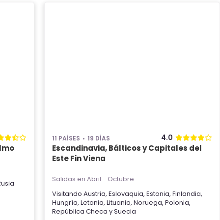
4.0
11 PAÍSES
19 DÍAS
olmo
Escandinavia, Bálticos y Capitales del
Este Fin Viena
Salidas en Abril - Octubre
Rusia
Visitando
Austria
,
Eslovaquia
,
Estonia
,
Finlandia
,
Hungría
,
Letonia
,
Lituania
,
Noruega
,
Polonia
,
República Checa
y
Suecia