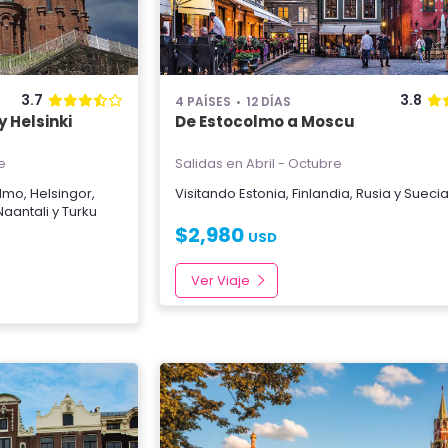
3.7
3.8
4 PAÍSES
12 DÍAS
 Helsinki
De Estocolmo a Moscu
e
Salidas en Abril - Octubre
olmo
,
Helsingor
,
Visitando
Estonia
,
Finlandia
,
Rusia
y
Sueci
Naantali
y
Turku
$
2,980
USD
Ver Viaje