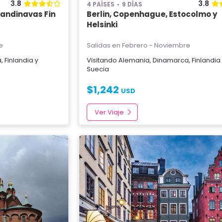
3.8
3.8
4 PAÍSES
9 DÍAS
candinavas Fin
Berlin, Copenhague, Estocolmo y
Helsinki
e
Salidas en Febrero - Noviembre
a
,
Finlandia
y
Visitando
Alemania
,
Dinamarca
,
Finlandia
Suecia
$
1,242
USD
Ver Viaje