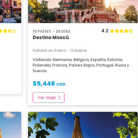
4.2
10 PAÍSES
29 DÍAS
Destino Moscú
Salidas en Enero - Octubre
a
Visitando
Alemania
,
Bélgica
,
España
,
Estonia
,
Finlandia
,
Francia
,
Países Bajos
,
Portugal
,
Rusia
y
Suecia
$
5,446
USD
Ver Viaje