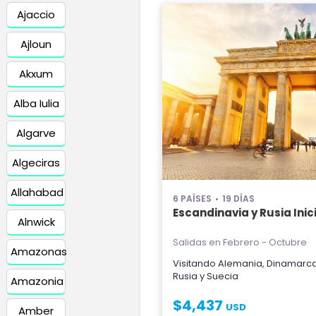
Ajaccio
Ajloun
Akxum
Alba Iulia
Algarve
Algeciras
Allahabad
6 PAÍSES
19 DÍAS
Escandinavia y Rusia Inici
Alnwick
Salidas en Febrero - Octubre
Amazonas
Visitando
Alemania
,
Dinamarc
Rusia
y
Suecia
Amazonia
$
4,437
USD
Amber