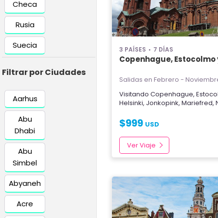
Checa
Rusia
Suecia
3 PAÍSES
7 DÍAS
Copenhague, Estocolmo y
Filtrar por Ciudades
Salidas en Febrero - Noviembr
Visitando
Copenhague
,
Estoc
Aarhus
Helsinki
,
Jonkopink
,
Mariefred
,
Abu
$
999
USD
Dhabi
Ver Viaje
Abu
Simbel
Abyaneh
Acre