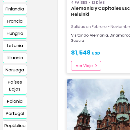
4 PAÍSES
12 DÍAS
Alemania y Capitales Es
Finlandia
Helsinki
Francia
Salidas en Febrero - Noviembr
Hungría
Visitando
Alemania
,
Dinamarc
Suecia
Letonia
$
1,548
USD
Lituania
Ver Viaje
Noruega
Países
Bajos
Polonia
Portugal
República