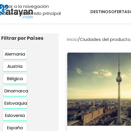
Saltar a la navegación
DESTINOS
OFERTAS
Saltar al contenido principal
Filtrar por Países
Inicio
/
Ciudades del producto
Alemania
Austria
Bélgica
Dinamarca
Eslovaquia
Eslovenia
España