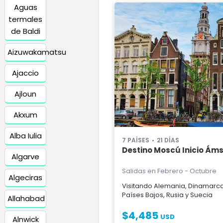
Aguas
termales
de Baldi
Aizuwakamatsu
Ajaccio
Ajloun
Akxum
Alba Iulia
7 PAÍSES
21 DÍAS
Destino Moscú Inicio Á
Algarve
Salidas en Febrero - Octubre
Algeciras
Visitando
Alemania
,
Dinamarc
Países Bajos
,
Rusia
y
Suecia
Allahabad
$
4,485
USD
Alnwick