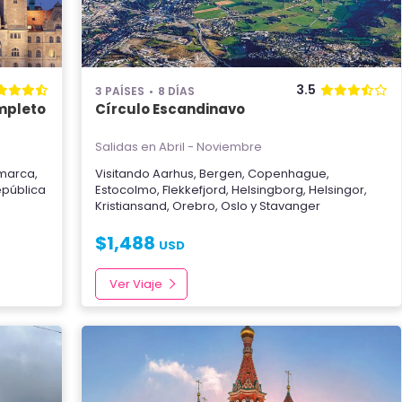
3.5
3 PAÍSES
8 DÍAS
mpleto
Círculo Escandinavo
Salidas en Abril - Noviembre
marca
,
Visitando
Aarhus
,
Bergen
,
Copenhague
,
pública
Estocolmo
,
Flekkefjord
,
Helsingborg
,
Helsingor
,
Kristiansand
,
Orebro
,
Oslo
y
Stavanger
$
1,488
USD
Ver Viaje