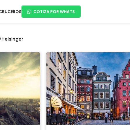
CRUCEROS
COTIZA POR WHATS
/
Helsingor