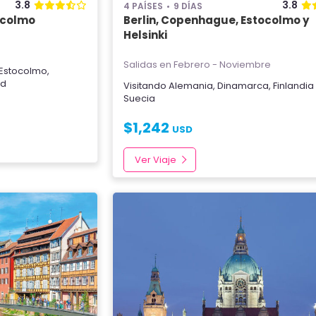
3.8
3.8
4 PAÍSES
9 DÍAS
ocolmo
Berlin, Copenhague, Estocolmo y
Helsinki
Salidas en Febrero - Noviembre
Estocolmo
,
ed
Visitando
Alemania
,
Dinamarca
,
Finlandia
Suecia
$
1,242
USD
Ver Viaje