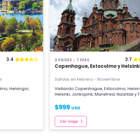
3.4
3.7
3 PAÍSES
7 DÍAS
Copenhague, Estocolmo y Helsink
e
Salidas en Febrero - Noviembre
olmo
,
Helsingor
,
Visitando
Copenhague
,
Estocolmo
,
Helsi
Helsinki
,
Jonkopink
,
Mariefred
,
Naantali
y
T
$
999
USD
Ver Viaje