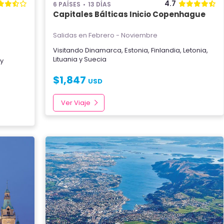
4.7
6 PAÍSES
13 DÍAS
Capitales Bálticas Inicio Copenhague
Salidas en Febrero - Noviembre
Visitando
Dinamarca
,
Estonia
,
Finlandia
,
Letonia
,
Lituania
y
Suecia
y
$
1,847
USD
Ver Viaje