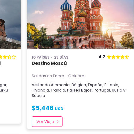
4.2
10 PAÍSES
29 DÍAS
i
Destino Moscú
Salidas en Enero - Octubre
ngor
,
Visitando
Alemania
,
Bélgica
,
España
,
Estonia
,
urku
Finlandia
,
Francia
,
Países Bajos
,
Portugal
,
Rusia
y
Suecia
$
5,446
USD
Ver Viaje