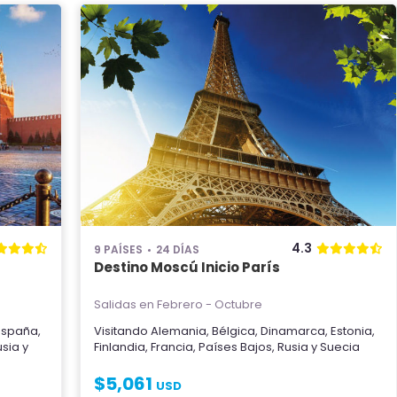
4.3
9 PAÍSES
24 DÍAS
Destino Moscú Inicio París
Salidas en Febrero - Octubre
España
,
Visitando
Alemania
,
Bélgica
,
Dinamarca
,
Estonia
,
usia
y
Finlandia
,
Francia
,
Países Bajos
,
Rusia
y
Suecia
$
5,061
USD