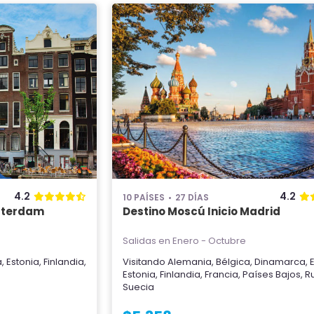
4.2
4.2
10 PAÍSES
27 DÍAS
msterdam
Destino Moscú Inicio Madrid
Salidas en Enero - Octubre
a
,
Estonia
,
Finlandia
,
Visitando
Alemania
,
Bélgica
,
Dinamarca
,
Estonia
,
Finlandia
,
Francia
,
Países Bajos
,
R
Suecia