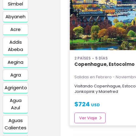
Simbel
Abyaneh
Acre
Addis
Abeba
2 PAÍSES
5 DÍAS
Aegina
Copenhague, Estocolmo
Agra
Salidas en Febrero - Noviembr
Visitando
Copenhague
,
Estoc
Agrigento
Jonkopink
y
Mariefred
Agua
$
724
USD
Azul
Ver Viaje
Aguas
Calientes