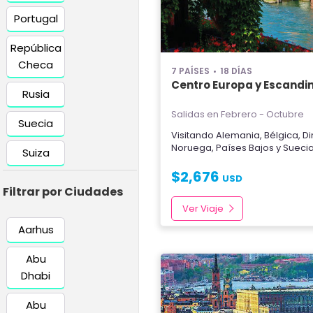
Portugal
República
Checa
7 PAÍSES
18 DÍAS
Centro Europa y Escandi
Rusia
Salidas en Febrero - Octubre
Suecia
Visitando
Alemania
,
Bélgica
,
D
Noruega
,
Países Bajos
y
Sueci
Suiza
$
2,676
USD
Filtrar por Ciudades
Ver Viaje
Aarhus
Abu
Dhabi
Abu