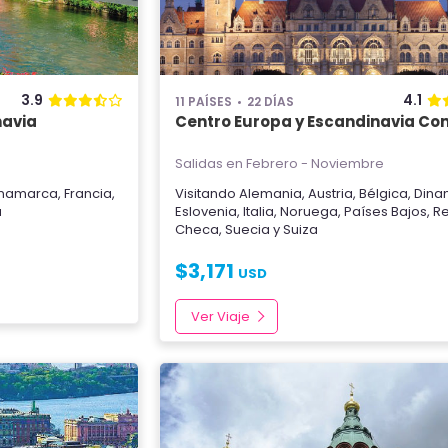
3.9
4.1
11 PAÍSES
22 DÍAS
navia
Centro Europa y Escandinavia Co
Salidas en Febrero - Noviembre
inamarca
,
Francia
,
Visitando
Alemania
,
Austria
,
Bélgica
,
Dina
a
Eslovenia
,
Italia
,
Noruega
,
Países Bajos
,
Re
Checa
,
Suecia
y
Suiza
$
3,171
USD
Ver Viaje