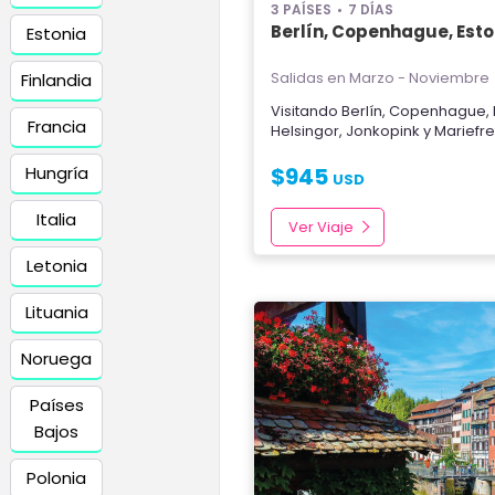
3 PAÍSES
7 DÍAS
Berlín, Copenhague, Est
Estonia
Salidas en Marzo - Noviembre
Finlandia
Visitando
Berlín
,
Copenhague
,
Francia
Helsingor
,
Jonkopink
y
Mariefr
Hungría
$
945
USD
Italia
Ver Viaje
Letonia
Lituania
Noruega
Países
Bajos
Polonia