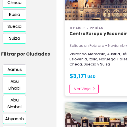
Checa
Rusia
Suecia
11 PAÍSES
22 DÍAS
Centro Europa y Escandi
Suiza
Salidas en Febrero - Noviembr
Filtrar por Ciudades
Visitando
Alemania
,
Austria
,
Bé
Eslovenia
,
Italia
,
Noruega
,
País
Checa
,
Suecia
y
Suiza
Aarhus
$
3,171
USD
Abu
Dhabi
Ver Viaje
Abu
Simbel
Abyaneh