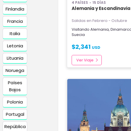
4 PAÍSES
15 DÍAS
Alemania y Escandinavia
Finlandia
Salidas en Febrero - Octubre
Francia
Visitando
Alemania
,
Dinamarc
Italia
Suecia
Letonia
$
2,341
USD
Lituania
Ver Viaje
Noruega
Países
Bajos
Polonia
Portugal
República