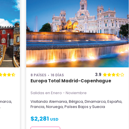
3.9
8 PAÍSES
16 DÍAS
Europa Total Madrid-Copenhague
Salidas en Enero - Noviembre
marca
,
Visitando
Alemania
,
Bélgica
,
Dinamarca
,
España
,
,
Francia
,
Noruega
,
Países Bajos
y
Suecia
$
2,281
USD