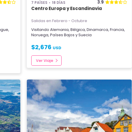
3.9
7 PAÍSES
18 DÍAS
Centro Europa y Escandinavia
Salidas en Febrero - Octubre
ague
,
Visitando
Alemania
,
Bélgica
,
Dinamarca
,
Francia
,
Noruega
,
Países Bajos
y
Suecia
$
2,676
USD
Ver Viaje