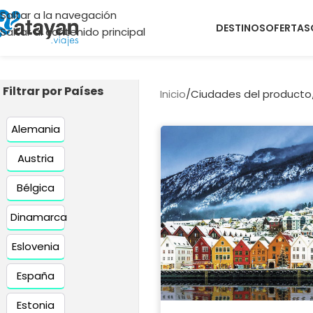
Saltar a la navegación
DESTINOS
OFERTAS
Saltar al contenido principal
Filtrar por Países
Inicio
/
Ciudades del producto
Alemania
Austria
Bélgica
Dinamarca
Eslovenia
España
Estonia