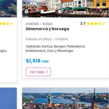
3.7
2 PAÍSES
8 DÍAS
Dinamarca y Noruega
Salidas en Mayo - Octubre
Visitando
Aarhus
,
Bergen
,
Flekkefjord
,
ngor
,
Kristiansand
,
Oslo
y
Stavanger
$
1,518
USD
Ver Viaje