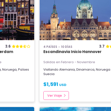
3.6
3.7
4 PAÍSES
10 DÍAS
sterdam
Escandinavia Inicio Hannover
e
Salidas en Febrero - Noviembre
a
,
Noruega
,
Países
Visitando
Alemania
,
Dinamarca
,
Noruega
Suecia
$
1,591
USD
Ver Viaje