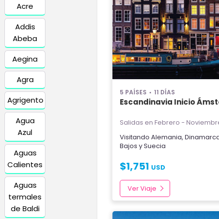
Acre
Addis
Abeba
Aegina
Agra
5 PAÍSES
11 DÍAS
Agrigento
Escandinavia Inicio Ám
Agua
Salidas en Febrero - Noviembr
Azul
Visitando
Alemania
,
Dinamarc
Bajos
y
Suecia
Aguas
Calientes
$
1,751
USD
Aguas
Ver Viaje
termales
de Baldi