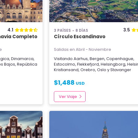
4.1
3.5
3 PAÍSES
8 DÍAS
navia Completo
Círculo Escandinavo
e
Salidas en Abril - Noviembre
lgica
,
Dinamarca
,
Visitando
Aarhus
,
Bergen
,
Copenhague
,
es Bajos
,
República
Estocolmo
,
Flekkefjord
,
Helsingborg
,
Helsi
Kristiansand
,
Orebro
,
Oslo
y
Stavanger
$
1,488
USD
Ver Viaje