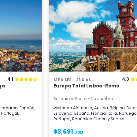
4.1
4.3
12 PAÍSES
29 DÍAS
ga
Europa Total Lisboa-Roma
Salidas en Enero - Noviembre
inamarca
,
España
,
Visitando
Alemania
,
Austria
,
Bélgica
,
Dina
,
Portugal
,
Eslovenia
,
España
,
Francia
,
Italia
,
Noruega
Portugal
,
República Checa
y
Suecia
$
3,691
USD