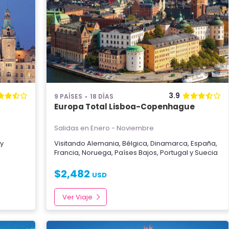
3.9
9 PAÍSES
18 DÍAS
Europa Total Lisboa-Copenhague
Salidas en Enero - Noviembre
y
Visitando
Alemania
,
Bélgica
,
Dinamarca
,
España
,
Francia
,
Noruega
,
Países Bajos
,
Portugal
y
Suecia
$
2,482
USD
Ver Viaje