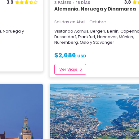
3.9
3.8
3 PAÍSES
15 DÍAS
Alemania, Noruega y Dinamarca
Salidas en Abril - Octubre
a
,
Noruega
y
Visitando
Aarhus
,
Bergen
,
Berlín
,
Copenh
Dusseldorf
,
Frankfurt
,
Hannover
,
Múnich
,
Núremberg
,
Oslo
y
Stavanger
$
2,686
USD
Ver Viaje