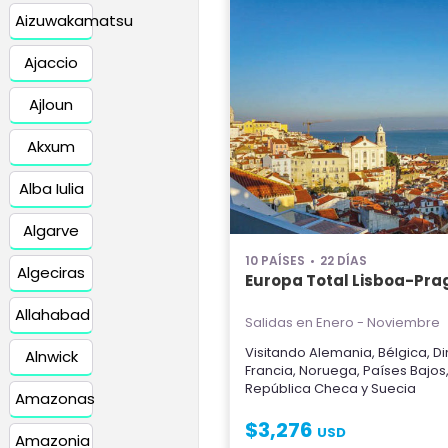
Aizuwakamatsu
Ajaccio
Ajloun
Akxum
Alba Iulia
Algarve
10 PAÍSES
22 DÍAS
Algeciras
Europa Total Lisboa-Pra
Allahabad
Salidas en Enero - Noviembre
Visitando
Alemania
,
Bélgica
,
D
Alnwick
Francia
,
Noruega
,
Países Bajos
República Checa
y
Suecia
Amazonas
$
3,276
USD
Amazonia