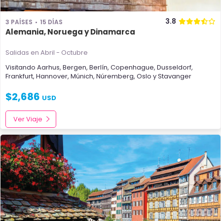
3.8
3 PAÍSES
15 DÍAS
Alemania, Noruega y Dinamarca
Salidas en Abril - Octubre
Visitando
Aarhus
,
Bergen
,
Berlín
,
Copenhague
,
Dusseldorf
,
Frankfurt
,
Hannover
,
Múnich
,
Núremberg
,
Oslo
y
Stavanger
$
2,686
USD
Ver Viaje