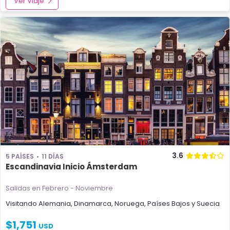
Ver Viaje
3.6
5 PAÍSES
11 DÍAS
Escandinavia Inicio Ámsterdam
Salidas en Febrero - Noviembre
Visitando
Alemania
,
Dinamarca
,
Noruega
,
Países Bajos
y
Suecia
$
1,751
USD