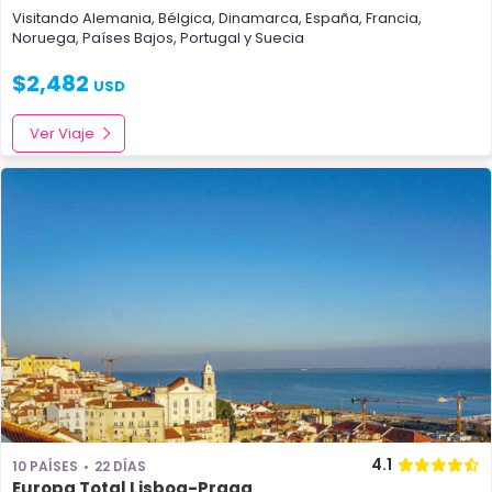
Visitando
Alemania
,
Bélgica
,
Dinamarca
,
España
,
Francia
,
Noruega
,
Países Bajos
,
Portugal
y
Suecia
$
2,482
USD
Ver Viaje
4.1
10 PAÍSES
22 DÍAS
Europa Total Lisboa-Praga