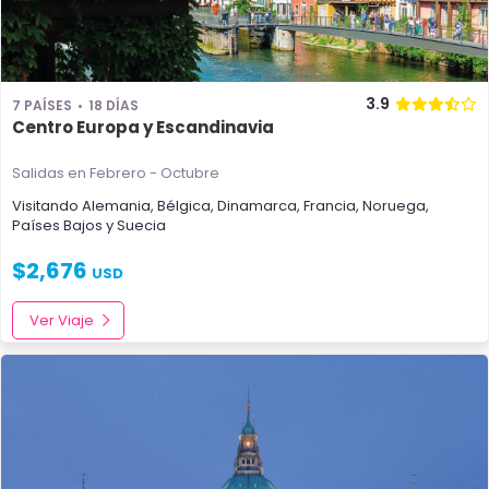
3.9
7 PAÍSES
18 DÍAS
Centro Europa y Escandinavia
Salidas en Febrero - Octubre
Visitando
Alemania
,
Bélgica
,
Dinamarca
,
Francia
,
Noruega
,
Países Bajos
y
Suecia
$
2,676
USD
Ver Viaje