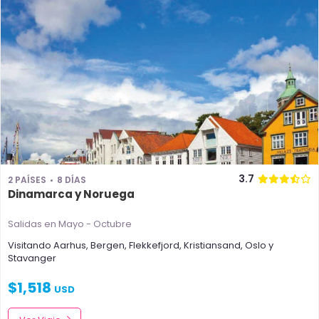
3.7
2 PAÍSES
8 DÍAS
Dinamarca y Noruega
Salidas en Mayo - Octubre
Visitando
Aarhus
,
Bergen
,
Flekkefjord
,
Kristiansand
,
Oslo
y
Stavanger
$
1,518
USD