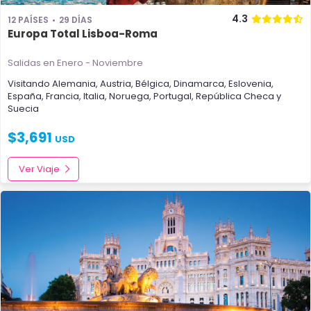
4.3
12 PAÍSES
29 DÍAS
Europa Total Lisboa-Roma
Salidas en Enero - Noviembre
Visitando
Alemania
,
Austria
,
Bélgica
,
Dinamarca
,
Eslovenia
,
España
,
Francia
,
Italia
,
Noruega
,
Portugal
,
República Checa
y
Suecia
$
3,691
USD
Ver Viaje