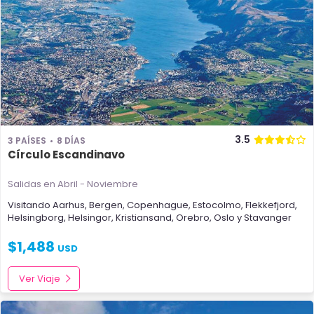
3.5
3 PAÍSES
8 DÍAS
Círculo Escandinavo
Salidas en Abril - Noviembre
Visitando
Aarhus
,
Bergen
,
Copenhague
,
Estocolmo
,
Flekkefjord
,
Helsingborg
,
Helsingor
,
Kristiansand
,
Orebro
,
Oslo
y
Stavanger
$
1,488
USD
Ver Viaje