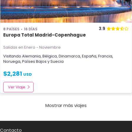
3.9
8 PAÍSES
16 DÍAS
Europa Total Madrid-Copenhague
Salidas en Enero - Noviembre
Visitando
Alemania
,
Bélgica
,
Dinamarca
,
España
,
Francia
,
Noruega
,
Países Bajos
y
Suecia
$
2,281
USD
Ver Viaje
Mostrar más viajes
Contacto