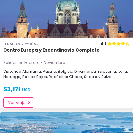
4.1
11 PAÍSES
22 DÍAS
Centro Europa y Escandinavia Completo
Salidas en Febrero - Noviembre
Visitando
Alemania
,
Austria
,
Bélgica
,
Dinamarca
,
Eslovenia
,
Italia
,
Noruega
,
Países Bajos
,
República Checa
,
Suecia
y
Suiza
$
3,171
USD
Ver Viaje