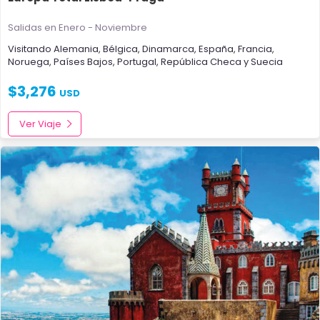
Salidas en Enero - Noviembre
Visitando
Alemania
,
Bélgica
,
Dinamarca
,
España
,
Francia
,
Noruega
,
Países Bajos
,
Portugal
,
República Checa
y
Suecia
$
3,276
USD
Ver Viaje