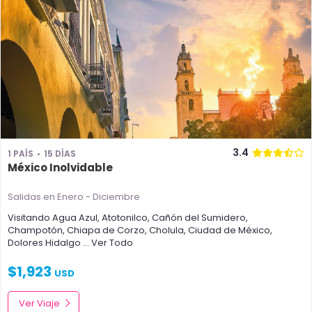
3.4
1 PAÍS
15 DÍAS
México Inolvidable
Salidas en Enero - Diciembre
Visitando
Agua Azul
,
Atotonilco
,
Cañón del Sumidero
,
Champotón
,
Chiapa de Corzo
,
Cholula
,
Ciudad de México
,
Dolores Hidalgo
... Ver Todo
$
1,923
USD
Ver Viaje