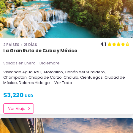
4.1
2 PAÍSES
21 DÍAS
La Gran Ruta de Cuba y México
Salidas en Enero - Diciembre
Visitando
Agua Azul
,
Atotonilco
,
Cañón del Sumidero
,
Champotón
,
Chiapa de Corzo
,
Cholula
,
Cienfuegos
,
Ciudad de
México
,
Dolores Hidalgo
... Ver Todo
$
3,220
USD
Ver Viaje