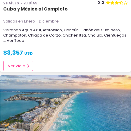
3.3
2 PAÍSES
23 DÍAS
Cuba y México al Completo
Salidas en Enero - Diciembre
Visitando
Agua Azul
,
Atotonilco
,
Cancún
,
Cañón del Sumidero
,
Champotón
,
Chiapa de Corzo
,
Chichén Itzá
,
Cholula
,
Cienfuegos
... Ver Todo
$
3,357
USD
Ver Viaje