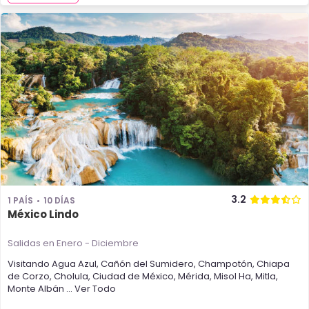
3.2
1 PAÍS
10 DÍAS
México Lindo
Salidas en Enero - Diciembre
Visitando
Agua Azul
,
Cañón del Sumidero
,
Champotón
,
Chiapa
de Corzo
,
Cholula
,
Ciudad de México
,
Mérida
,
Misol Ha
,
Mitla
,
Monte Albán
... Ver Todo