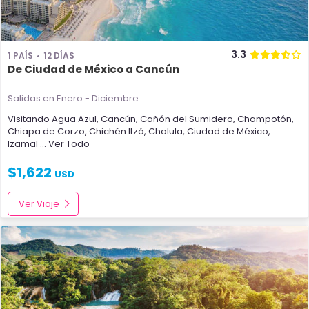
3.3
1 PAÍS
12 DÍAS
De Ciudad de México a Cancún
Salidas en Enero - Diciembre
Visitando
Agua Azul
,
Cancún
,
Cañón del Sumidero
,
Champotón
,
Chiapa de Corzo
,
Chichén Itzá
,
Cholula
,
Ciudad de México
,
Izamal
... Ver Todo
$
1,622
USD
Ver Viaje