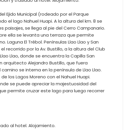
ión y traslado al hotel. Alojamiento.
el Ejido Municipal (rodeado por el Parque
ndo el lago Nahuel Huapi. A la altura del km. 8 se
s paisajes, se llega al pie del Cerro Campanario.
obre ella se levanta una terraza que permite
. Laguna El Trébol. Penínsulas Llao Llao y San
recorrido por la Av. Bustillo, a la altura del Club
 Llao Llao, donde se encuentra la Capilla San
n arquitecto Alejandro Bustillo, que fuera
 camino se interna en la península de Llao Llao.
n de los Lagos Moreno con el Nahuel Huapi.
onde se puede apreciar la majestuosidad del
que permite cruzar este lago para luego recorrer
ado al hotel. Alojamiento.