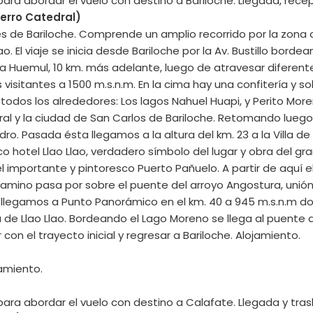
ara abordar el vuelo con destino a Bariloche. Llegada, recepc
Cerro Catedral)
s de Bariloche. Comprende un amplio recorrido por la zona d
. El viaje se inicia desde Bariloche por la Av. Bustillo bordea
la Huemul, 10 km. más adelante, luego de atravesar diferente
visitantes a 1500 m.s.n.m. En la cima hay una confitería y s
odos los alrededores: Los lagos Nahuel Huapi, y Perito Moreno
al y la ciudad de San Carlos de Bariloche. Retomando luego el 
ro. Pasada ésta llegamos a la altura del km. 23 a la Villa de
co hotel Llao Llao, verdadero símbolo del lugar y obra del gra
l importante y pintoresco Puerto Pañuelo. A partir de aquí el
 camino pasa por sobre el puente del arroyo Angostura, unió
, llegamos a Punto Panorámico en el km. 40 a 945 m.s.n.m d
a de Llao Llao. Bordeando el Lago Moreno se llega al puente 
 con el trayecto inicial y regresar a Bariloche. Alojamiento.
jamiento.
ara abordar el vuelo con destino a Calafate. Llegada y trasl