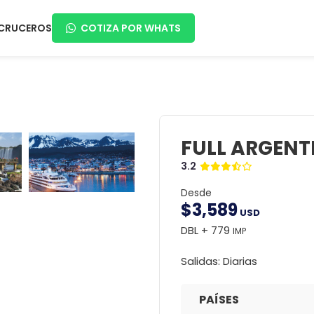
CRUCEROS
COTIZA POR WHATS
FULL ARGENT
3.2
Desde
$
3,589
USD
DBL + 779
IMP
Salidas: Diarias
PAÍSES