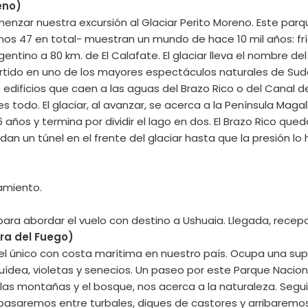
eno)
enzar nuestra excursión al Glaciar Perito Moreno. Este par
os 47 en total- muestran un mundo de hace 10 mil años: frío
tino a 80 km. de El Calafate. El glaciar lleva el nombre del
ertido en uno de los mayores espectáculos naturales de Sud
dificios que caen a las aguas del Brazo Rico o del Canal d
es todo. El glaciar, al avanzar, se acerca a la Península Mag
 6 años y termina por dividir el lago en dos. El Brazo Rico qu
un túnel en el frente del glaciar hasta que la presión lo h
jamiento.
ara abordar el vuelo con destino a Ushuaia. Llegada, recepci
rra del Fuego)
, el único con costa marítima en nuestro país. Ocupa una su
quídea, violetas y senecios. Un paseo por este Parque Nacio
as montañas y el bosque, nos acerca a la naturaleza. Segui
asaremos entre turbales, diques de castores y arribaremos a