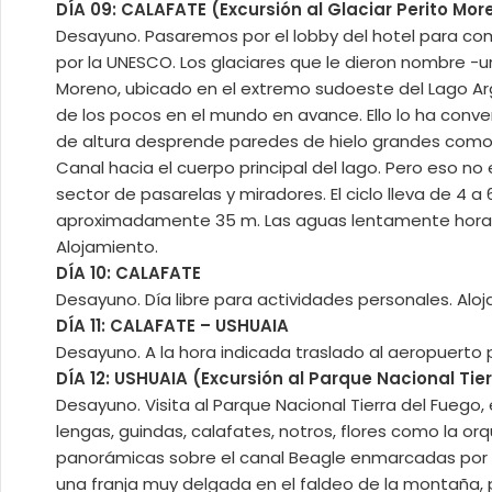
DÍA 09: CALAFATE (Excursión al Glaciar Perito Mor
Desayuno. Pasaremos por el lobby del hotel para com
por la UNESCO. Los glaciares que le dieron nombre -un
Moreno, ubicado en el extremo sudoeste del Lago Argen
de los pocos en el mundo en avance. Ello lo ha conv
de altura desprende paredes de hielo grandes como e
Canal hacia el cuerpo principal del lago. Pero eso no 
sector de pasarelas y miradores. El ciclo lleva de 4 a
aproximadamente 35 m. Las aguas lentamente horadan 
Alojamiento.
DÍA 10: CALAFATE
Desayuno. Día libre para actividades personales. Alo
DÍA 11: CALAFATE – USHUAIA
Desayuno. A la hora indicada traslado al aeropuerto p
DÍA 12: USHUAIA (Excursión al Parque Nacional Tie
Desayuno. Visita al Parque Nacional Tierra del Fuego
lengas, guindas, calafates, notros, flores como la or
panorámicas sobre el canal Beagle enmarcadas por l
una franja muy delgada en el faldeo de la montaña, p