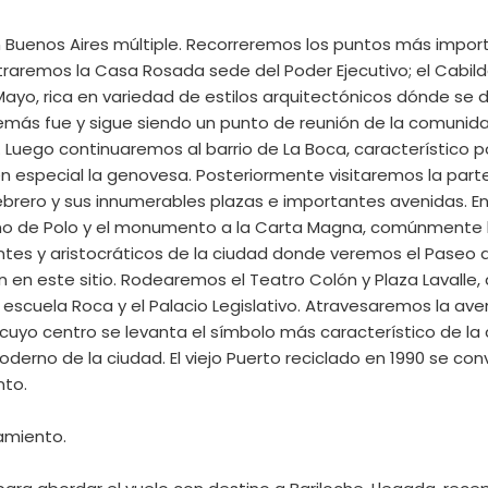
 Buenos Aires múltiple. Recorreremos los puntos más impor
ntraremos la Casa Rosada sede del Poder Ejecutivo; el Cabild
ayo, rica en variedad de estilos arquitectónicos dónde se de
además fue y sigue siendo un punto de reunión de la comunida
Luego continuaremos al barrio de La Boca, característico por
 en especial la genovesa. Posteriormente visitaremos la part
rero y sus innumerables plazas e importantes avenidas. En 
no de Polo y el monumento a la Carta Magna, comúnmente lla
tes y aristocráticos de la ciudad donde veremos el Paseo del 
ran en este sitio. Rodearemos el Teatro Colón y Plaza Laval
 escuela Roca y el Palacio Legislativo. Atravesaremos la av
 cuyo centro se levanta el símbolo más característico de la 
oderno de la ciudad. El viejo Puerto reciclado en 1990 se co
nto.
jamiento.