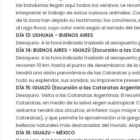
las bandurrias llegan aquí todos los veranos. Le re
interpretar el trabajo de estos curiosos animales. Co
de la zona han dejado su testimonio: los concheros, 
al Lago Roca, cuyo color varía según el estado del t
DÍA 13: USHUAIA – BUENOS AIRES
Desayuno. A la hora indicada traslado al aeropuerto p
DÍA 14: BUENOS AIRES – IGUAZÚ (Excursión a las Ca
Desayuno. A la hora indicada traslado al aeropuerto p
recorren 10 km. hasta el punto de desembarco de la
tendrá una visión panorámica de las Cataratas y sobr
todo su esplendor, sus sonidos, su imponente presen
DÍA 15: IGUAZÚ (Excursión a las Cataratas Argent
Desayuno. Visita a las Cataratas Argentinas. El reco
Cataratas, en medio de la selva virgen subtropical. 
visitante tendrá dos circuitos, el inferior cuyo mayor a
Cataratas), y que permite la aproximación a la gargan
bellezas naturales más destacadas del mundo. Aloj
DÍA 16: IGUAZU – MÉXICO