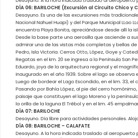
Desayuno. A la hora indicada traslado al aeropuerto p
DÍA 06: BARILOCHE (Excursión al Circuito Chico y 
Desayuno. Es una de las excursiones más tradicionale
Nacional Nahuel Huapi) y del Parque Municipal LLao LLao
encuentra Playa Bonita, apreciándose desde allí la is
Desde la base parte una aerosilla que asciende a sus 
admirar una de las vistas más completas y bellas de t
Pedro, Isla Victoria. Cerros Otto, López, Goye y Catedr
Regatas en el km. 20 se ingresa a la Península San Ped
Eduardo, joya de la arquitectura regional y el magnífi
inaugurado en el año 1939. Sobre el lago se observa e
Luego de bordear el Lago Escondido, en el km. 33, el
Pasando por Bahía López, al pie del cerro homónimo
paisaje que constituyen el lago Moreno y la penínsul
la orilla de la laguna El Trébol y en el km. 45 empalmar
DÍA 07: BARILOCHE
Desayuno. Día libre para actividades personales. Alo
DÍA 08: BARILOCHE – CALAFATE
Desayuno. A la hora indicada traslado al aeropuerto p