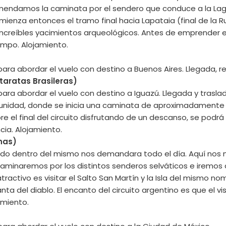
comendamos la caminata por el sendero que conduce a la Lag
mienza entonces el tramo final hacia Lapataia (final de la 
increíbles yacimientos arqueológicos. Antes de emprender e
iempo. Alojamiento.
ara abordar el vuelo con destino a Buenos Aires. Llegada, re
taratas Brasileras)
ara abordar el vuelo con destino a Iguazú. Llegada y traslado
 unidad, donde se inicia una caminata de aproximadamente u
e el final del circuito disfrutando de un descanso, se podrá
cia. Alojamiento.
inas)
rrido dentro del mismo nos demandara todo el día. Aquí nos 
Caminaremos por los distintos senderos selváticos e iremos d
tractivo es visitar el Salto San Martín y la Isla del mismo nomb
ta del diablo. El encanto del circuito argentino es que el v
amiento.