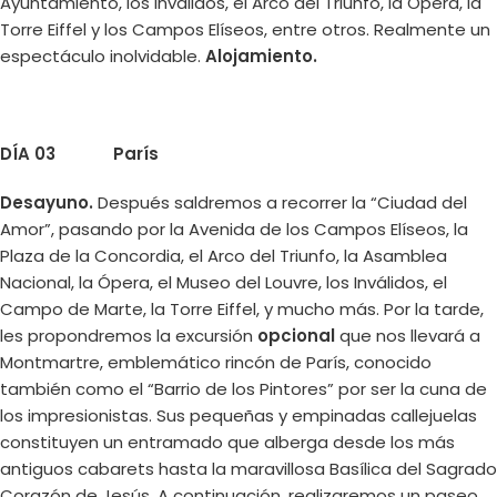
Ayuntamiento, los Inválidos, el Arco del Triunfo, la Ópera, la
Torre Eiffel y los Campos Elíseos, entre otros. Realmente un
espectáculo inolvidable.
Alojamiento.
DÍA 03 París
Desayuno.
Después saldremos a recorrer la “Ciudad del
Amor”, pasando por la Avenida de los Campos Elíseos, la
Plaza de la Concordia, el Arco del Triunfo, la Asamblea
Nacional, la Ópera, el Museo del Louvre, los Inválidos, el
Campo de Marte, la Torre Eiffel, y mucho más. Por la tarde,
les propondremos la excursión
opcional
que nos llevará a
Montmartre, emblemático rincón de París, conocido
también como el “Barrio de los Pintores” por ser la cuna de
los impresionistas. Sus pequeñas y empinadas callejuelas
constituyen un entramado que alberga desde los más
antiguos cabarets hasta la maravillosa Basílica del Sagrado
Corazón de Jesús. A continuación, realizaremos un paseo