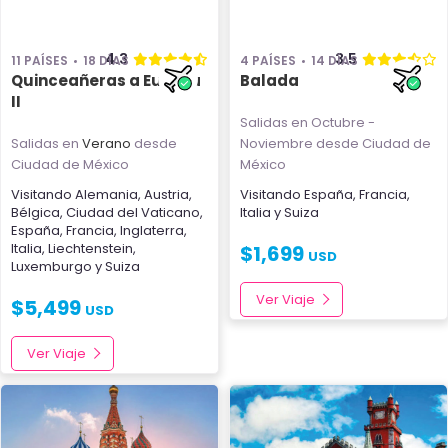
4.3
3.5
11 PAÍSES
18 DÍAS
4 PAÍSES
14 DÍAS
Quinceañeras a Europa
Balada
II
Salidas en Octubre -
Salidas en
Verano
desde
Noviembre
desde Ciudad de
Ciudad de México
México
Visitando
Alemania
,
Austria
,
Visitando
España
,
Francia
,
Bélgica
,
Ciudad del Vaticano
,
Italia
y
Suiza
España
,
Francia
,
Inglaterra
,
Italia
,
Liechtenstein
,
$
1,699
USD
Luxemburgo
y
Suiza
Ver Viaje
$
5,499
USD
Ver Viaje