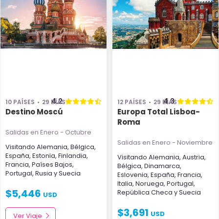
4.2
4.3
10 PAÍSES
29 DÍAS
12 PAÍSES
29 DÍAS
Destino Moscú
Europa Total Lisboa-
Roma
Salidas en Enero - Octubre
Salidas en Enero - Noviembre
Visitando
Alemania
,
Bélgica
,
España
,
Estonia
,
Finlandia
,
Visitando
Alemania
,
Austria
,
Francia
,
Países Bajos
,
Bélgica
,
Dinamarca
,
Portugal
,
Rusia
y
Suecia
Eslovenia
,
España
,
Francia
,
Italia
,
Noruega
,
Portugal
,
$
5,446
República Checa
y
Suecia
USD
$
3,691
USD
Ver Viaje