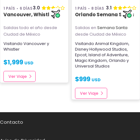
3.0
3.1
1 PAÍS
6 DÍAS
1 PAÍS
8 DÍAS
Vancouver, Whistler
Orlando Semana Santa
Salidas todo el año
desde
Salidas en
Semana Santa
Ciudad de México
desde Ciudad de México
Visitando
Vancouver
y
Visitando
Animal Kingdom
,
Whistler
Disney Hollywood Studios
,
Epcot
,
Island of Adventure
,
Magic Kingdom
,
Orlando
y
$
1,999
USD
Universal Studios
Ver Viaje
$
999
USD
Ver Viaje
Contacto