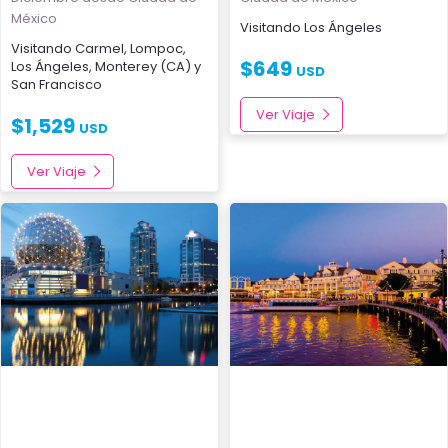
México
Visitando
Los Ángeles
Visitando
Carmel
,
Lompoc
,
$
649
Los Ángeles
,
Monterey (CA)
y
USD
San Francisco
Ver Viaje
$
1,529
USD
Ver Viaje