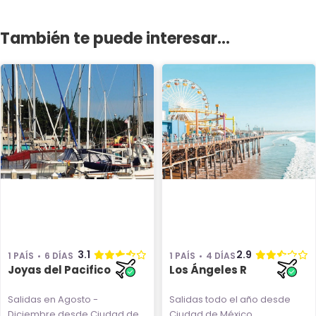
También te puede interesar...
3.1
2.9
1 PAÍS
6 DÍAS
1 PAÍS
4 DÍAS
Joyas del Pacifico
Los Ángeles R
Salidas en Agosto -
Salidas todo el año
desde
Diciembre
desde Ciudad de
Ciudad de México