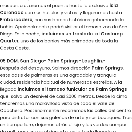
museos, cruzaremos el puente hasta la exclusiva
isla
Coronado
con sus hoteles y vistas y llegaremos hasta
Embarcadero
, con sus barcos históricos gobernando la
bahía. Opcionalmente podrá visitar el famoso zoo de San
Diego. En la noche,
incluimos un traslado al Gaslamp
Quarter
, uno de los barrios más animados de toda la
Costa Oeste.
05 DOM. San Diego- Palm Springs- Laughlin.-
Después del desayuno, Salimos dirección
Palm Springs
,
este oasis de palmeras es una agradable y tranquila
ciudad, residencia habitual de numerosas estrellas. A la
llegada
incluimos el famoso funicular de Palm Springs
que salva un desnivel de casi 2000 metros. Desde la cima
tendremos una maravillosa vista de todo el valle de
Coachella. Posteriormente recorremos las calles del centro
para disfrutar con sus galerías de arte y sus boutiques. Tras
un tiempo libre, dejamos atrás el lujo y los verdes campos
de golf para cruzar el desierto, en la tarde llegada a