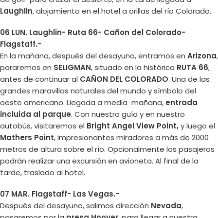
Laughlin
, alojamiento en el hotel a orillas del río Colorado.
06 LUN. Laughlin- Ruta 66- Cañon del Colorado-
Flagstaff.-
En la mañana, después del desayuno, entramos en
Arizona
,
pararemos en
SELIGMAN
, situado en la histórica
RUTA 66
,
antes de continuar al
CAÑON DEL COLORADO
. Una de las
grandes maravillas naturales del mundo y símbolo del
oeste americano. Llegada a media mañana,
entrada
incluida al parque
. Con nuestro guía y en nuestro
autobús, visitaremos el
Bright Angel View Point,
y luego el
Mathers Point
, impresionantes miradores a más de 2000
metros de altura sobre el río. Opcionalmente los pasajeros
podrán realizar una excursión en avioneta. Al final de la
tarde, traslado al hotel.
07 MAR. Flagstaff- Las Vegas.-
Después del desayuno, salimos dirección
Nevada
,
pasaremos por la
presa Hoover
, para llegar a nuestra