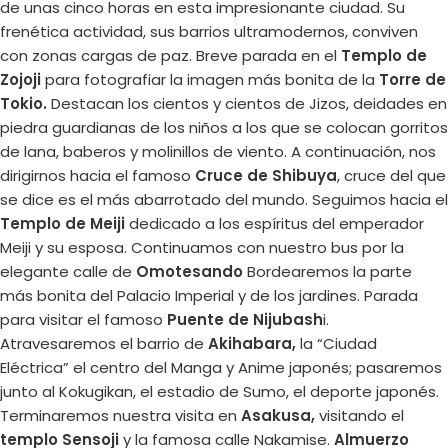
de unas cinco horas en esta impresionante ciudad. Su
frenética actividad, sus barrios ultramodernos, conviven
con zonas cargas de paz. Breve parada en el
Templo de
Zojoji
para fotografiar la imagen más bonita de la
Torre de
Tokio.
Destacan los cientos y cientos de Jizos, deidades en
piedra guardianas de los niños a los que se colocan gorritos
de lana, baberos y molinillos de viento. A continuación, nos
dirigirnos hacia el famoso
Cruce de Shibuya
, cruce del que
se dice es el más abarrotado del mundo. Seguimos hacia el
Templo de Meiji
dedicado a los espíritus del emperador
Meiji y su esposa. Continuamos con nuestro bus por la
elegante calle de
Omotesando
Bordearemos la parte
más bonita del Palacio Imperial y de los jardines. Parada
para visitar el famoso
Puente de Nijubash
i.
Atravesaremos el barrio de
Akihabara,
la “Ciudad
Eléctrica” el centro del Manga y Anime japonés; pasaremos
junto al Kokugikan, el estadio de Sumo, el deporte japonés.
Terminaremos nuestra visita en
Asakusa,
visitando el
templo Sensoji
y la famosa calle Nakamise.
Almuerzo