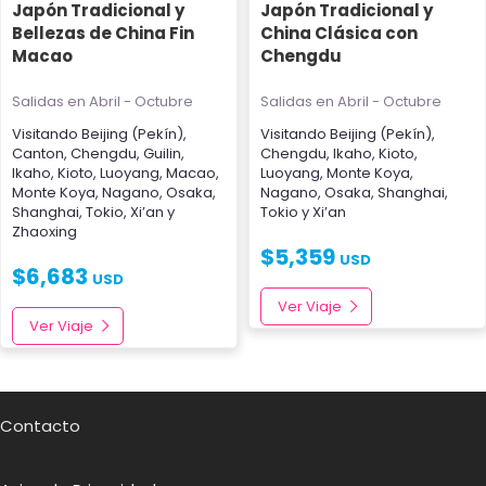
Japón Tradicional y
Japón Tradicional y
Bellezas de China Fin
China Clásica con
Macao
Chengdu
Salidas en Abril - Octubre
Salidas en Abril - Octubre
Visitando
Beijing (Pekín)
,
Visitando
Beijing (Pekín)
,
Canton
,
Chengdu
,
Guilin
,
Chengdu
,
Ikaho
,
Kioto
,
Ikaho
,
Kioto
,
Luoyang
,
Macao
,
Luoyang
,
Monte Koya
,
Monte Koya
,
Nagano
,
Osaka
,
Nagano
,
Osaka
,
Shanghai
,
Shanghai
,
Tokio
,
Xi’an
y
Tokio
y
Xi’an
Zhaoxing
$
5,359
USD
$
6,683
USD
Ver Viaje
Ver Viaje
Contacto