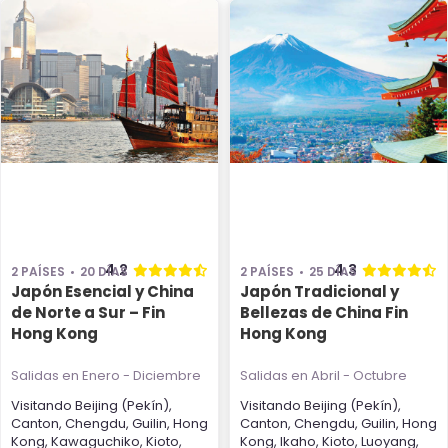
4.2
4.3
2 PAÍSES
20 DÍAS
2 PAÍSES
25 DÍAS
Japón Esencial y China
Japón Tradicional y
de Norte a Sur – Fin
Bellezas de China Fin
Hong Kong
Hong Kong
Salidas en Enero - Diciembre
Salidas en Abril - Octubre
Visitando
Beijing (Pekín)
,
Visitando
Beijing (Pekín)
,
Canton
,
Chengdu
,
Guilin
,
Hong
Canton
,
Chengdu
,
Guilin
,
Hong
Kong
,
Kawaguchiko
,
Kioto
,
Kong
,
Ikaho
,
Kioto
,
Luoyang
,