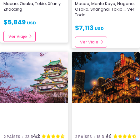
Macao
,
Osaka
,
Tokio
,
Xi’an
y
Macao
,
Monte Koya
,
Nagano
,
Zhaoxing
Osaka
,
Shanghai
,
Tokio
... Ver
Todo
$
5,849
USD
$
7,113
USD
Ver Viaje
Ver Viaje
4.2
4.1
2 PAÍSES
23 DÍAS
2 PAÍSES
18 DÍAS