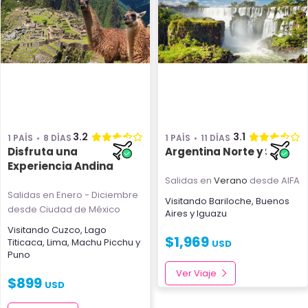
3.2
3.1
1 PAÍS
8 DÍAS
1 PAÍS
11 DÍAS
Disfruta una
Argentina Norte y Sur
Experiencia Andina
Salidas en
Verano
desde AIFA
Salidas en Enero - Diciembre
Visitando
Bariloche
,
Buenos
desde Ciudad de México
Aires
y
Iguazu
Visitando
Cuzco
,
Lago
$
1,969
Titicaca
,
Lima
,
Machu Picchu
y
USD
Puno
Ver Viaje
$
899
USD