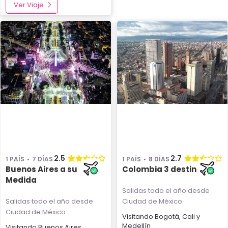
Ver Viaje
2.5
2.7
1 PAÍS
7 DÍAS
1 PAÍS
8 DÍAS
Buenos Aires a su
Colombia 3 destinos
Medida
Salidas todo el año
desde
Salidas todo el año
desde
Ciudad de México
Ciudad de México
Visitando
Bogotá
,
Cali
y
Medellín
Visitando
Buenos Aires