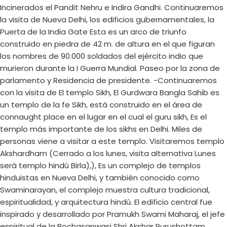
Incinerados el Pandit Nehru e Indira Gandhi. Continuaremos
la visita de Nueva Delhi, los edificios gubernamentales, la
Puerta de la India Gate Esta es un arco de triunfo
construido en piedra de 42 m. de altura en el que figuran
los nombres de 90.000 soldados del ejército indio que
murieron durante la I Guerra Mundial. Paseo por la zona de
parlamento y Residencia de presidente. -Continuaremos
con la visita de El templo Sikh, El Gurdwara Bangla Sahib es
un templo de la fe Sikh, está construido en el área de
connaught place en el lugar en el cual el guru sikh, Es el
templo más importante de los sikhs en Delhi. Miles de
personas viene a visitar a este templo. Visitaremos templo
Akshardham (Cerrado a los lunes, visita alternativa Lunes
será templo hindú Birla),), Es un complejo de templos
hinduistas en Nueva Delhi, y también conocido como
Swaminarayan, el complejo muestra cultura tradicional,
espiritualidad, y arquitectura hindú. El edificio central fue
inspirado y desarrollado por Pramukh Swami Maharaj, el jefe
espiritual de la Bochasanwasi Shri Akshar Purushottam