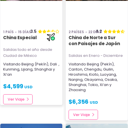
3.5
4.2
1 PAÍS
15 DÍAS
2 PAÍSES
22 DÍAS
China Especial
China de Norte a Sur
con Paisajes de Japón
Salidas todo el año
desde
Ciudad de México
Salidas en Enero - Diciembre
Visitando
Beijing (Pekín)
,
Dali
,
Visitando
Beijing (Pekín)
,
Kunming
,
Lijiang
,
Shanghai
y
Canton
,
Chengdu
,
Guilin
,
Xi’an
Hiroshima
,
Kioto
,
Luoyang
,
Nanjing
,
Okayama
,
Osaka
,
Shanghai
,
Tokio
,
Xi’an
y
$
4,599
USD
Zhaoxing
Ver Viaje
$
6,356
USD
Ver Viaje