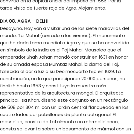
convirtió en la capital oficial del imperio en 1556. Por la
tarde visita de fuerte rojo de Agra. Alojamiento.
DIA 08. AGRA – DELHI
Desayuno. Hoy van a visitar una de las siete maravillas del
mundo. Taj Mahal (cerrado a los viernes), El monumento
que ha dado fama mundial a Agra y que se ha convertido
en símbolo de la India es el Taj Mahal. Mausoleo que el
emperador Shah Jahan mandó construir en 1631 en honor
de su amada esposa Mumtaz Mahal, la dama del Taj,
fallecida al dar a luz a su Decimocuarto hijo en 1629. La
construcción, en la que participaron 20.000 personas, no
finalizó hasta 1653 y constituye la muestra más
representativa de la arquitectura mongol. El arquitecto
principal, Isa Khan, diseñó este conjunto en un rectángulo
de 508 por 304 m. con un jardín central flanqueado en los
cuatro lados por pabellones de planta octagonal. El
mausoleo, construido totalmente en mármol blanco,
consta se levanta sobre un basamento de mármol con un