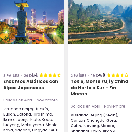
4.4
4.0
3 PAÍSES
26 DÍAS
2 PAÍSES
19 DÍAS
Encantos Asiáticos con
Tokio, Monte Fuji y China
Alpes Japoneses
de Norte a Sur – Fin
Macao
Salidas en Abril - Noviembre
Salidas en Abril - Noviembre
Visitando
Beijing (Pekín)
,
Busan
,
Datong
,
Hiroshima
,
Visitando
Beijing (Pekín)
,
Ikaho
,
Jeonju
,
Kioto
,
Kobe
,
Canton
,
Chengdu
,
Gora
,
Luoyang
,
Matsuyama
,
Monte
Guilin
,
Luoyang
,
Macao
,
Koya
,
Nagano
,
Pingyao
,
Seúl
...
Shanghai
,
Tokio
,
Xi’an
y