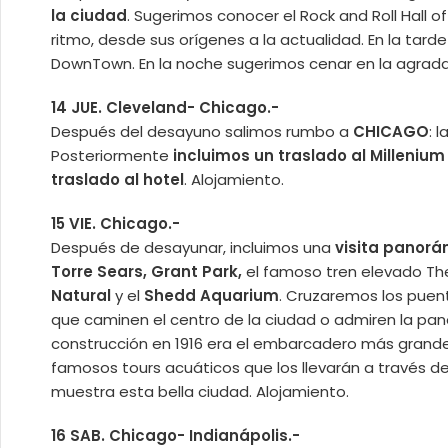
la ciudad
. Sugerimos conocer el Rock and Roll Hall
ritmo, desde sus orígenes a la actualidad. En la tarde
DownTown. En la noche sugerimos cenar en la agradab
14 JUE. Cleveland- Chicago.-
Después del desayuno salimos rumbo a
CHICAGO
: 
Posteriormente
incluimos un traslado al Milleniu
traslado al hotel
. Alojamiento.
15 VIE. Chicago.-
Después de desayunar, incluimos una
visita panorá
Torre Sears, Grant Park,
el famoso tren elevado Th
Natural
y el
Shedd Aquarium
. Cruzaremos los puen
que caminen el centro de la ciudad o admiren la pano
construcción en 1916 era el embarcadero más grande
famosos tours acuáticos que los llevarán a través d
muestra esta bella ciudad. Alojamiento.
16 SAB. Chicago- Indianápolis.-