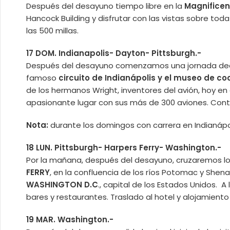
Después del desayuno tiempo libre en la
Magnificen
Hancock Building y disfrutar con las vistas sobre tod
las 500 millas.
17 DOM. Indianapolis- Dayton- Pittsburgh.-
Después del desayuno comenzamos una jornada dedic
famoso
circuito de Indianápolis y el museo de c
de los hermanos Wright, inventores del avión, hoy en
apasionante lugar con sus más de 300 aviones. Con
Nota:
durante los domingos con carrera en Indianápo
18 LUN. Pittsburgh- Harpers Ferry- Washington.-
Por la mañana, después del desayuno, cruzaremos lo
FERRY
, en la confluencia de los ríos Potomac y She
WASHINGTON D.C
., capital de los Estados Unidos. A
bares y restaurantes. Traslado al hotel y alojamiento
19 MAR. Washington.-