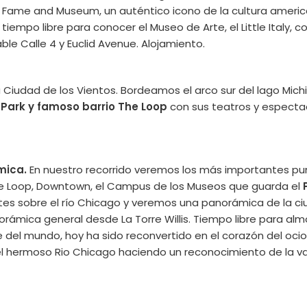
 of Fame and Museum, un auténtico icono de la cultura ameri
 tiempo libre para conocer el Museo de Arte, el Little Italy, 
le Calle 4 y Euclid Avenue. Alojamiento.
la Ciudad de los Vientos. Bordeamos el arco sur del lago Mich
m Park y famoso barrio The Loop
con sus teatros y especta
mica.
En nuestro recorrido veremos los más importantes pu
e Loop, Downtown, el Campus de los Museos que guarda el
tes sobre el río Chicago y veremos una panorámica de la ci
rámica general desde La Torre Willis. Tiempo libre para alm
 del mundo, hoy ha sido reconvertido en el corazón del oci
el hermoso Rio Chicago haciendo un reconocimiento de la v