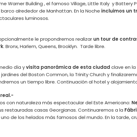
me Warner Building , el famoso Village, Little Italy y Battery
n barco alrededor de Manhattan. En la Noche
incluimos un 
ctaculares luminosos.
 opcionalmente le propondremos realizar
un tour de contra
rk
. Bronx, Harlem, Queens, Brooklyn. Tarde libre.
 medio día y
visita panorámica de esta ciudad
clave en la
os jardines del Boston Common, la Trinity Church y finalizar
dremos un tiempo libre. Continuación al hotel y alojamiento
real.-
os con naturaleza más espectacular del Este Americano:
N
sus restauradas casas Georgianas. Continuaremos a la
Fábr
 uno de los helados más famosos del mundo. En la tarde, c