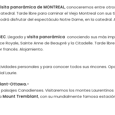
visita panorámica de MONTREAL
, conoceremos entre otros 
 Catedral. Tarde libre para caminar el Viejo Montreal con su
drá disfrutar del espectáculo Notre Dame, en la catedral. 
BEC
. Llegada y
visita panorámica
conociendo sus más impo
ce Royale, Sainte Anne de Beaupré y la Citadelle. Tarde libre
r francés. Alojamiento.
ctividades personales y para conocer todos sus rincones. Op
l Laurie.
lant-Ottawa.-
 paisajes Canadienses. Visitaremos los montes Laurentino
 a
Mount Tremblant
, con su mundialmente famosa estación