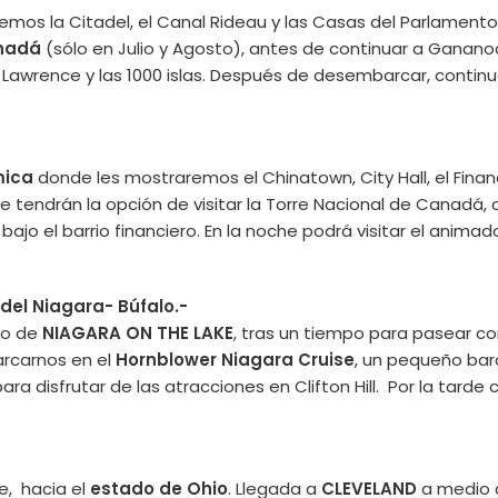
emos la Citadel, el Canal Rideau y las Casas del Parlamen
anadá
(sólo en Julio y Agosto), antes de continuar a Ganan
. Lawrence y las 1000 islas. Después de desembarcar, continua
mica
donde les mostraremos el Chinatown, City Hall, el Financ
de tendrán la opción de visitar la Torre Nacional de Canadá,
ajo el barrio financiero. En la noche podrá visitar el anim
del Niagara- Búfalo.-
to de
NIAGARA ON THE LAKE
, tras un tiempo para pasear c
barcarnos en el
Hornblower Niagara Cruise
, un pequeño bar
 disfrutar de las atracciones en Clifton Hill. Por la tarde
e, hacia el
estado de Ohio
. Llegada a
CLEVELAND
a medio d