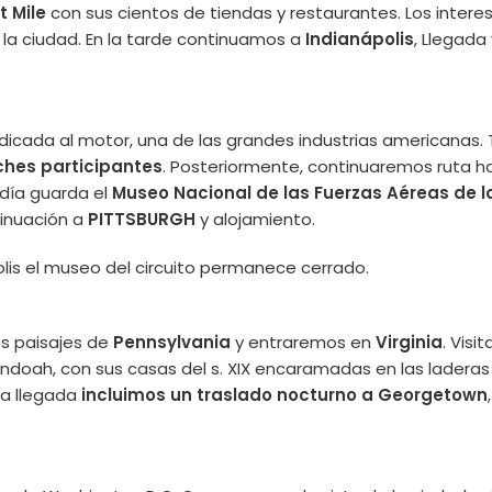
t Mile
con sus cientos de tiendas y restaurantes. Los interes
a la ciudad. En la tarde continuamos a
Indianápolis
, Llegada
ada al motor, una de las grandes industrias americanas.
oches participantes
. Posteriormente, continuaremos ruta h
 día guarda el
Museo Nacional de las Fuerzas Aéreas de l
tinuación a
PITTSBURGH
y alojamiento.
lis el museo del circuito permanece cerrado.
s paisajes de
Pennsylvania
y entraremos en
Virginia
. Vis
nandoah, con sus casas del s. XIX encaramadas en las lade
 la llegada
incluimos un traslado nocturno a Georgetown