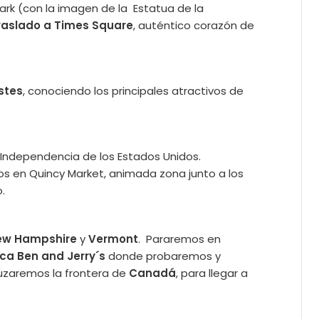
 Park (con la imagen de la Estatua de la
traslado a Times Square
, auténtico corazón de
stes
, conociendo los principales atractivos de
 Independencia de los Estados Unidos.
emos en Quincy Market, animada zona junto a los
.
ew Hampshire
y
Vermont
. Pararemos en
ica Ben and Jerry´s
donde probaremos y
ruzaremos la frontera de
Canadá
, para llegar a