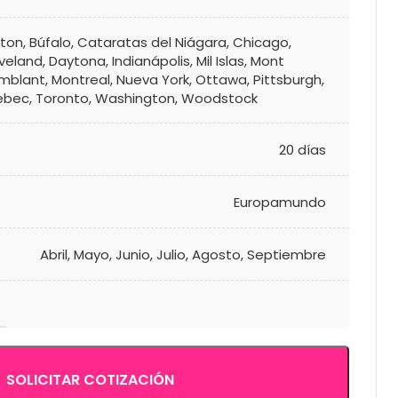
ton
,
Búfalo
,
Cataratas del Niágara
,
Chicago
,
veland
,
Daytona
,
Indianápolis
,
Mil Islas
,
Mont
mblant
,
Montreal
,
Nueva York
,
Ottawa
,
Pittsburgh
,
ebec
,
Toronto
,
Washington
,
Woodstock
20 días
Europamundo
Abril
,
Mayo
,
Junio
,
Julio
,
Agosto
,
Septiembre
SOLICITAR COTIZACIÓN