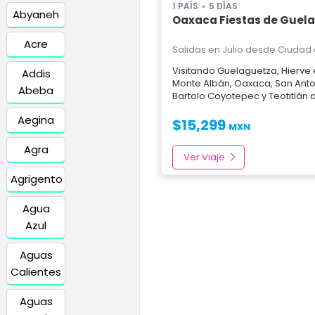
1 PAÍS
5 DÍAS
Abyaneh
Oaxaca Fiestas de Guel
Acre
Salidas en Julio
desde Ciudad 
Visitando
Guelaguetza
,
Hierve 
Addis
Monte Albán
,
Oaxaca
,
San Anto
Abeba
Bartolo Coyotepec
y
Teotitlán 
Aegina
$
15,299
MXN
Agra
Ver Viaje
Agrigento
Agua
Azul
Aguas
Calientes
Aguas