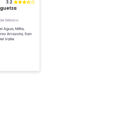
3.2
aguetza
de México
el Agua
,
Mitla
,
nio Arrazola
,
San
del Valle