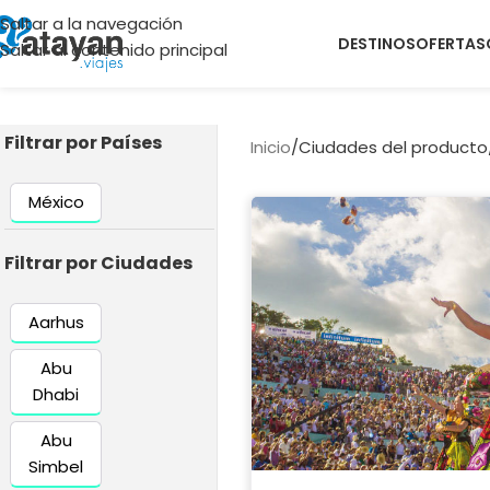
Saltar a la navegación
DESTINOS
OFERTAS
Saltar al contenido principal
Filtrar por Países
Inicio
/
Ciudades del producto
México
Filtrar por Ciudades
Aarhus
Abu
Dhabi
Abu
Simbel