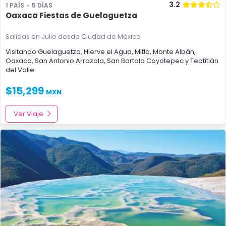
3.2
1 PAÍS
5 DÍAS
Oaxaca Fiestas de Guelaguetza
Salidas en Julio
desde Ciudad de México
Visitando
Guelaguetza
,
Hierve el Agua
,
Mitla
,
Monte Albán
,
Oaxaca
,
San Antonio Arrazola
,
San Bartolo Coyotepec
y
Teotitlán
del Valle
$
15,299
MXN
Ver Viaje