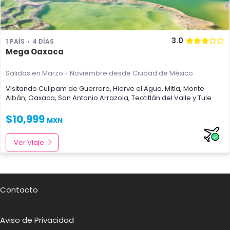
3.0
1 PAÍS
4 DÍAS
Mega Oaxaca
Salidas en Marzo - Noviembre
desde Ciudad de México
Visitando
Culipam de Guerrero
,
Hierve el Agua
,
Mitla
,
Monte
Albán
,
Oaxaca
,
San Antonio Arrazola
,
Teotitlán del Valle
y
Tule
$
10,999
MXN
Ver Viaje
Contacto
Aviso de Privacidad