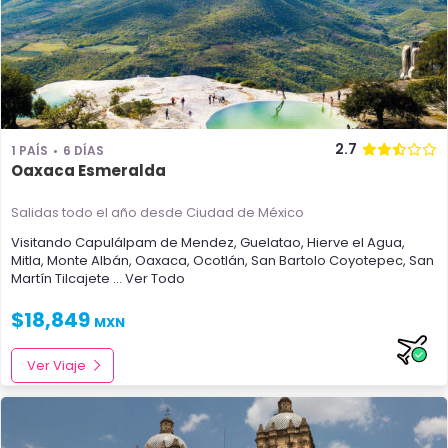
2.7
1 PAÍS
6 DÍAS
Oaxaca Esmeralda
Salidas todo el año
desde Ciudad de México
Visitando
Capulálpam de Mendez
,
Guelatao
,
Hierve el Agua
,
Mitla
,
Monte Albán
,
Oaxaca
,
Ocotlán
,
San Bartolo Coyotepec
,
San
Martín Tilcajete
... Ver Todo
$
18,849
MXN
Ver Viaje