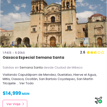
2.6
1 PAÍS
5 DÍAS
Oaxaca Especial Semana Santa
Salidas en
Semana Santa
desde Ciudad de México
Visitando
Capulálpam de Mendez
,
Guelatao
,
Hierve el Agua
,
Mitla
,
Oaxaca
,
Ocotlán
,
San Bartolo Coyotepec
,
San Martín
Tilcajete
... Ver Todo
$
14,999
MXN
Ver Viaje