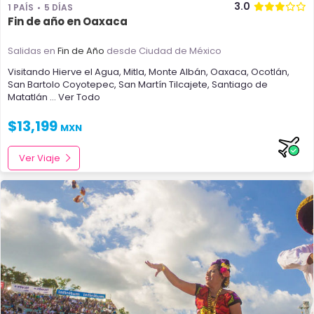
3.0
1 PAÍS
5 DÍAS
Fin de año en Oaxaca
Salidas en
Fin de Año
desde Ciudad de México
Visitando
Hierve el Agua
,
Mitla
,
Monte Albán
,
Oaxaca
,
Ocotlán
,
San Bartolo Coyotepec
,
San Martín Tilcajete
,
Santiago de
Matatlán
... Ver Todo
$
13,199
MXN
Ver Viaje