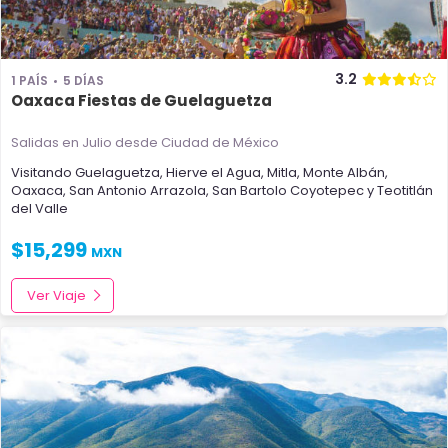
3.2
1 PAÍS
5 DÍAS
Oaxaca Fiestas de Guelaguetza
Salidas en Julio
desde Ciudad de México
Visitando
Guelaguetza
,
Hierve el Agua
,
Mitla
,
Monte Albán
,
Oaxaca
,
San Antonio Arrazola
,
San Bartolo Coyotepec
y
Teotitlán
del Valle
$
15,299
MXN
Ver Viaje