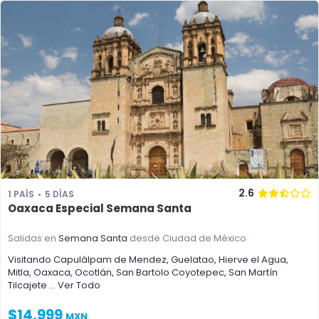
2.6
1 PAÍS
5 DÍAS
Oaxaca Especial Semana Santa
Salidas en
Semana Santa
desde Ciudad de México
Visitando
Capulálpam de Mendez
,
Guelatao
,
Hierve el Agua
,
Mitla
,
Oaxaca
,
Ocotlán
,
San Bartolo Coyotepec
,
San Martín
Tilcajete
... Ver Todo
$
14,999
MXN