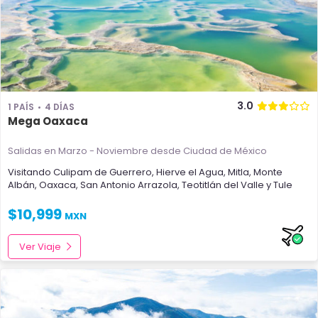
3.0
1 PAÍS
4 DÍAS
Mega Oaxaca
Salidas en Marzo - Noviembre
desde Ciudad de México
Visitando
Culipam de Guerrero
,
Hierve el Agua
,
Mitla
,
Monte
Albán
,
Oaxaca
,
San Antonio Arrazola
,
Teotitlán del Valle
y
Tule
$
10,999
MXN
Ver Viaje