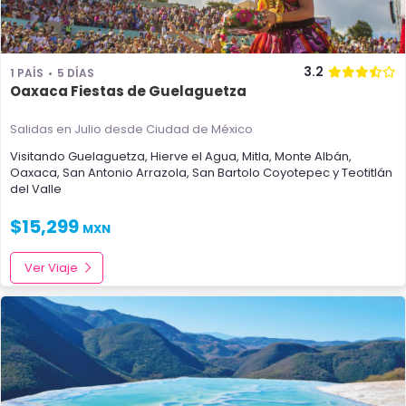
3.2
1 PAÍS
5 DÍAS
Oaxaca Fiestas de Guelaguetza
Salidas en Julio
desde Ciudad de México
Visitando
Guelaguetza
,
Hierve el Agua
,
Mitla
,
Monte Albán
,
Oaxaca
,
San Antonio Arrazola
,
San Bartolo Coyotepec
y
Teotitlán
del Valle
$
15,299
MXN
Ver Viaje