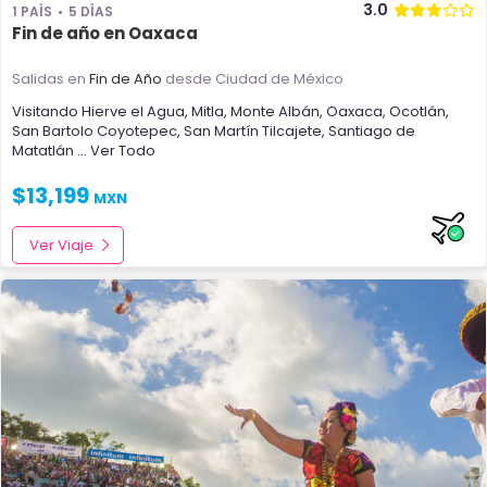
3.0
1 PAÍS
5 DÍAS
Fin de año en Oaxaca
Salidas en
Fin de Año
desde Ciudad de México
Visitando
Hierve el Agua
,
Mitla
,
Monte Albán
,
Oaxaca
,
Ocotlán
,
San Bartolo Coyotepec
,
San Martín Tilcajete
,
Santiago de
Matatlán
... Ver Todo
$
13,199
MXN
Ver Viaje