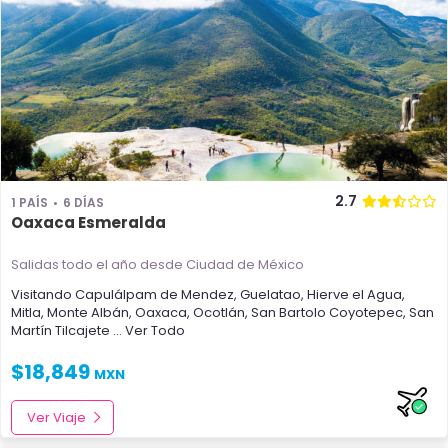
2.7
1 PAÍS
6 DÍAS
Oaxaca Esmeralda
Salidas todo el año
desde Ciudad de México
Visitando
Capulálpam de Mendez
,
Guelatao
,
Hierve el Agua
,
Mitla
,
Monte Albán
,
Oaxaca
,
Ocotlán
,
San Bartolo Coyotepec
,
San
Martín Tilcajete
... Ver Todo
$
18,849
MXN
Ver Viaje