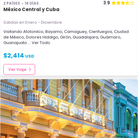
3.9
2 PAÍSES
16 DÍAS
México Central y Cuba
Salidas en Enero - Diciembre
Visitando
Atotonilco
,
Bayamo
,
Camaguey
,
Cienfuegos
,
Ciudad
de México
,
Dolores Hidalgo
,
Girón
,
Guadalajara
,
Guáimaro
,
Guanajuato
... Ver Todo
$
2,414
USD
Ver Viaje