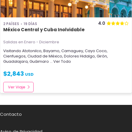
4.0
2 PAÍSES
19 DÍAS
México Central y Cuba Inolvidable
Salidas en Enero - Diciembre
Visitando
Atotonilco
,
Bayamo
,
Camaguey
,
Cayo Coco
,
Cienfuegos
,
Ciudad de México
,
Dolores Hidalgo
,
Girón
,
Guadalajara
,
Guáimaro
... Ver Todo
$
2,843
USD
Ver Viaje
Contacto
Aviso de Privacidad