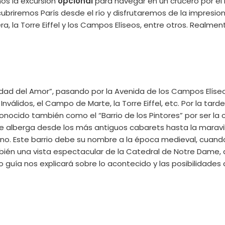
mos la excursión
opcional
para navegar en un crucero por el
scubriremos París desde el río y disfrutaremos de la impres
pera, la Torre Eiffel y los Campos Elíseos, entre otros. Realm
dad del Amor”, pasando por la Avenida de los Campos Elíseos, 
Inválidos, el Campo de Marte, la Torre Eiffel, etc. Por la tar
onocido también como el “Barrio de los Pintores” por ser la
 alberga desde los más antiguos cabarets hasta la maravill
tino. Este barrio debe su nombre a la época medieval, cuan
mbién una vista espectacular de la Catedral de Notre Dame
ro guía nos explicará sobre lo acontecido y las posibilidade