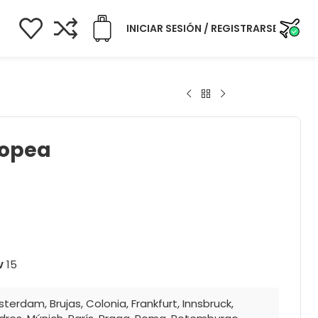
INICIAR SESIÓN / REGISTRARSE
ropea
v
15
sterdam
,
Brujas
,
Colonia
,
Frankfurt
,
Innsbruck
,