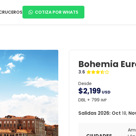
CRUCEROS
COTIZA POR WHATS
Bohemia Eu
3.6
Desde
$
2,199
USD
DBL + 799
IMP
Salidas 2026:
Oct
18,
No
Am
CIUDADES