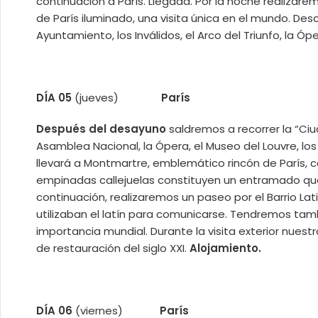
continuación a París. Llegada. Por la noche realizare
de París iluminado, una visita única en el mundo. De
Ayuntamiento, los Inválidos, el Arco del Triunfo, la Ó
DÍA 05
(jueves)
París
Después del desayuno
saldremos a recorrer la “Ciu
Asamblea Nacional, la Ópera, el Museo del Louvre, los 
llevará a Montmartre, emblemático rincón de París, c
empinadas callejuelas constituyen un entramado que
continuación, realizaremos un paseo por el Barrio La
utilizaban el latín para comunicarse. Tendremos ta
importancia mundial. Durante la visita exterior nuest
de restauración del siglo XXI.
Alojamiento.
DÍA 06
(viernes)
París