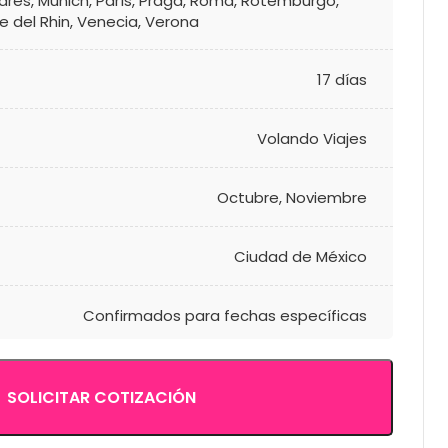
dres
,
Múnich
,
París
,
Praga
,
Roma
,
Rotemburgo
,
le del Rhin
,
Venecia
,
Verona
17 días
Volando Viajes
Octubre
,
Noviembre
Ciudad de México
Confirmados para fechas específicas
SOLICITAR COTIZACIÓN