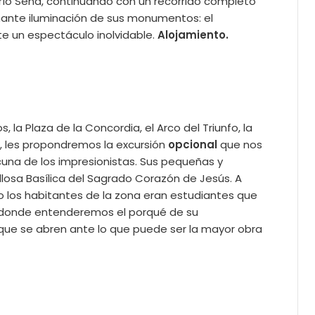
 río Sena, continuando con un recorrido completo
ionante iluminación de sus monumentos: el
ente un espectáculo inolvidable.
Alojamiento.
la Plaza de la Concordia, el Arco del Triunfo, la
de, les propondremos la excursión
opcional
que nos
 cuna de los impresionistas. Sus pequeñas y
osa Basílica del Sagrado Corazón de Jesús. A
do los habitantes de la zona eran estudiantes que
, donde entenderemos el porqué de su
s que se abren ante lo que puede ser la mayor obra