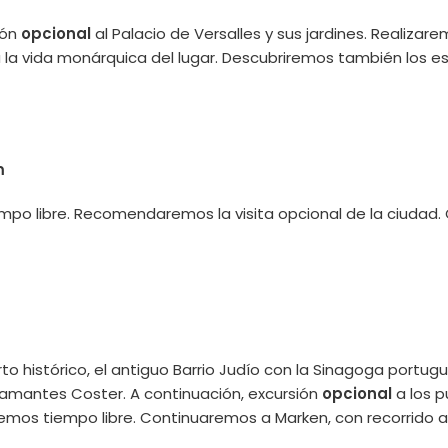
ión
opcional
al Palacio de Versalles y sus jardines. Realizare
á la vida monárquica del lugar. Descubriremos también los e
m
empo libre. Recomendaremos la visita opcional de la ciudad
erto histórico, el antiguo Barrio Judío con la Sinagoga port
diamantes Coster. A continuación, excursión
opcional
a los 
mos tiempo libre. Continuaremos a Marken, con recorrido a