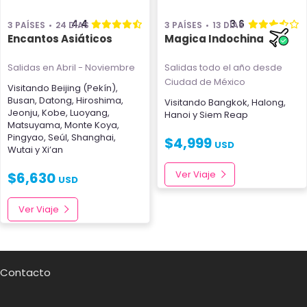
4.4
3.6
3 PAÍSES
24 DÍAS
3 PAÍSES
13 DÍAS
Encantos Asiáticos
Magica Indochina
Salidas en Abril - Noviembre
Salidas todo el año
desde
Ciudad de México
Visitando
Beijing (Pekín)
,
Busan
,
Datong
,
Hiroshima
,
Visitando
Bangkok
,
Halong
,
Jeonju
,
Kobe
,
Luoyang
,
Hanoi
y
Siem Reap
Matsuyama
,
Monte Koya
,
Pingyao
,
Seúl
,
Shanghai
,
$
4,999
USD
Wutai
y
Xi’an
Ver Viaje
$
6,630
USD
Ver Viaje
Contacto