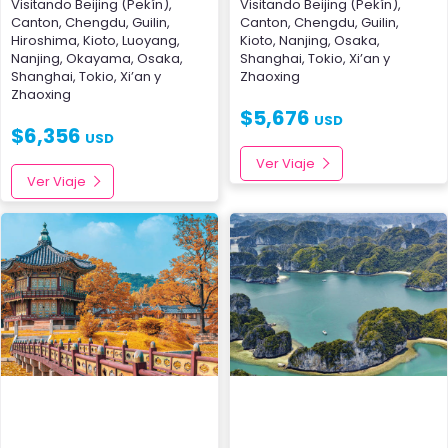
Visitando
Beijing (Pekín)
,
Visitando
Beijing (Pekín)
,
Canton
,
Chengdu
,
Guilin
,
Canton
,
Chengdu
,
Guilin
,
Hiroshima
,
Kioto
,
Luoyang
,
Kioto
,
Nanjing
,
Osaka
,
Nanjing
,
Okayama
,
Osaka
,
Shanghai
,
Tokio
,
Xi’an
y
Shanghai
,
Tokio
,
Xi’an
y
Zhaoxing
Zhaoxing
$
5,676
USD
$
6,356
USD
Ver Viaje
Ver Viaje