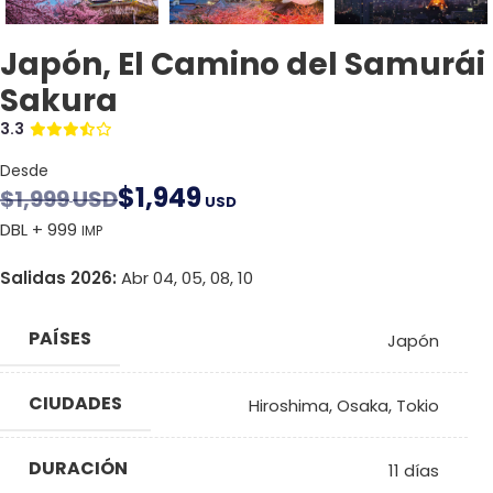
Japón, El Camino del Samurái
Sakura
3.3
Desde
$
1,949
$
1,999
USD
USD
DBL + 999
IMP
Salidas 2026:
Abr 04, 05, 08, 10
PAÍSES
Japón
CIUDADES
Hiroshima
,
Osaka
,
Tokio
DURACIÓN
11 días