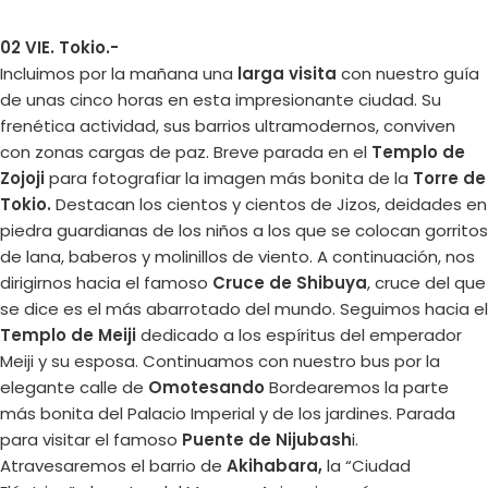
02 VIE. Tokio.-
Incluimos por la mañana una
larga visita
con nuestro guía
de unas cinco horas en esta impresionante ciudad. Su
frenética actividad, sus barrios ultramodernos, conviven
con zonas cargas de paz. Breve parada en el
Templo de
Zojoji
para fotografiar la imagen más bonita de la
Torre de
Tokio.
Destacan los cientos y cientos de Jizos, deidades en
piedra guardianas de los niños a los que se colocan gorritos
de lana, baberos y molinillos de viento. A continuación, nos
dirigirnos hacia el famoso
Cruce de Shibuya
, cruce del que
se dice es el más abarrotado del mundo. Seguimos hacia el
Templo de Meiji
dedicado a los espíritus del emperador
Meiji y su esposa. Continuamos con nuestro bus por la
elegante calle de
Omotesando
Bordearemos la parte
más bonita del Palacio Imperial y de los jardines. Parada
para visitar el famoso
Puente de Nijubash
i.
Atravesaremos el barrio de
Akihabara,
la “Ciudad