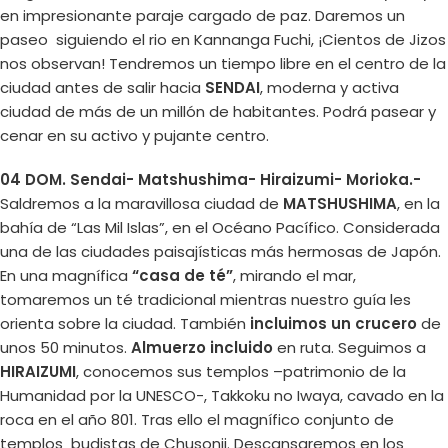
en impresionante paraje cargado de paz. Daremos un
paseo siguiendo el rio en Kannanga Fuchi, ¡Cientos de Jizos
nos observan! Tendremos un tiempo libre en el centro de la
ciudad antes de salir hacia
SENDAI
, moderna y activa
ciudad de más de un millón de habitantes. Podrá pasear y
cenar en su activo y pujante centro.
04 DOM. Sendai- Matshushima- Hiraizumi- Morioka.-
Saldremos a la maravillosa ciudad de
MATSHUSHIMA
, en la
bahía de “Las Mil Islas”, en el Océano Pacífico. Considerada
una de las ciudades paisajísticas más hermosas de Japón.
En una magnífica
“casa de té”
, mirando el mar,
tomaremos un té tradicional mientras nuestro guía les
orienta sobre la ciudad. También
incluimos un crucero
de
unos 50 minutos.
Almuerzo incluido
en ruta. Seguimos a
HIRAIZUMI
, conocemos sus templos –patrimonio de la
Humanidad por la UNESCO-, Takkoku no Iwaya, cavado en la
roca en el año 801. Tras ello el magnífico conjunto de
templos budistas de Chusonji. Descansaremos en los