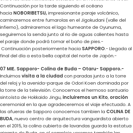
Continuación por la tarde siguiendo el océano
hacia
NOBORIBETSU,
impresionante paraje volcánico,
caminaremos entre fumarolas en el Jigokudani (valle del
infierno), admiraremos el lago humeante de Oyunuma,
seguiremos la senda junto al rio de aguas calientes hasta
el paraje donde podrá tomar el baño de pies.-
Continuación posteriormente hacia
SAPPORO
.- Llegada al
final del día a esta bella capital del norte de Japón.-
07 MIE. Sapporo- Colina de Buda – Otaru- Sapporo.-
Incluimos
visita a la ciudad
con paradas junto a la torre
del reloj y la avenida-parque de Odori Koen dominada por
la torre de la televisión. Conocemos el hermoso santuario
sintoísta de Hokkaido Jingu,
incluiremos un Kito
,
oración
ceremonial en la que agradeceremos el viaje efectuado. A
las afueras de Sapporo conocemos tambien la
COLINA DE
BUDA
, nuevo centro de arquitectura vanguardista abierto
en el 2015, la colina cubierta de lavandas guarda la estatua
gigante de Buda, en el complejo veremos también las