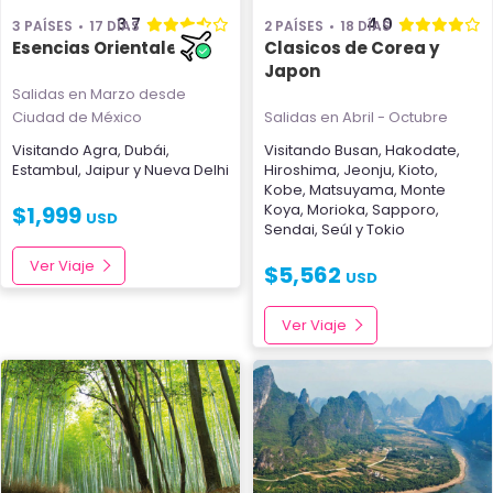
3.7
4.0
3 PAÍSES
17 DÍAS
2 PAÍSES
18 DÍAS
Esencias Orientales
Clasicos de Corea y
Japon
Salidas en Marzo
desde
Ciudad de México
Salidas en Abril - Octubre
Visitando
Agra
,
Dubái
,
Visitando
Busan
,
Hakodate
,
Estambul
,
Jaipur
y
Nueva Delhi
Hiroshima
,
Jeonju
,
Kioto
,
Kobe
,
Matsuyama
,
Monte
Koya
,
Morioka
,
Sapporo
,
$
1,999
USD
Sendai
,
Seúl
y
Tokio
Ver Viaje
$
5,562
USD
Ver Viaje