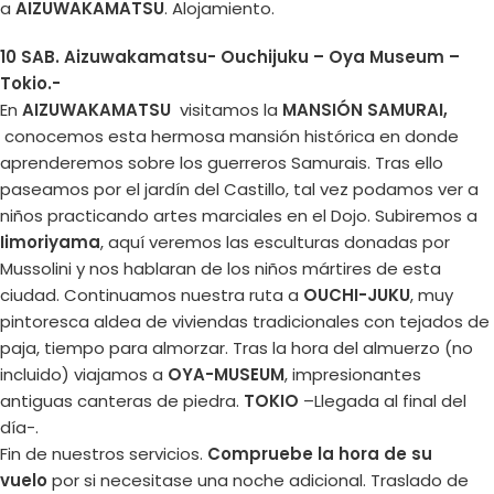
a
AIZUWAKAMATSU
. Alojamiento.
10 SAB. Aizuwakamatsu- Ouchijuku – Oya Museum –
Tokio.-
En
AIZUWAKAMATSU
visitamos la
MANSIÓN SAMURAI,
conocemos esta hermosa mansión histórica en donde
aprenderemos sobre los guerreros Samurais. Tras ello
paseamos por el jardín del Castillo, tal vez podamos ver a
niños practicando artes marciales en el Dojo. Subiremos a
Iimoriyama
, aquí veremos las esculturas donadas por
Mussolini y nos hablaran de los niños mártires de esta
ciudad. Continuamos nuestra ruta a
OUCHI-JUKU
, muy
pintoresca aldea de viviendas tradicionales con tejados de
paja, tiempo para almorzar. Tras la hora del almuerzo (no
incluido) viajamos a
OYA-MUSEUM
, impresionantes
antiguas canteras de piedra.
TOKIO
–Llegada al final del
día-.
Fin de nuestros servicios.
Compruebe la hora de su
vuelo
por si necesitase una noche adicional. Traslado de