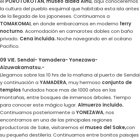
el
POROTOKOTAN
,
museo aldea Ainu
, aquí conoceremos
la cultura del pueblo esquimal que habitaba esta isla antes
de la llegada de los japoneses. Continuamos a
TOMAKOMAI
, en donde embarcamos en moderno
ferry
nocturno
. Acomodación en camarotes dobles con baño
privado.
Cena incluida.
Noche navegando en el océano
Pacifico.
09 VIE. Sendai- Yamadera- Yonezawa-
Aizuwakamatsu.-
Llegamos sobre las 10 hrs de la mañana al puerto de Sendai
y continuación a
YAMADERA
, muy hermoso
conjunto de
templos
fundados hace mas de 1000 años en las
montañas, entre bosques de inmensos árboles. Tiempo
para conocer este mágico lugar.
Almuerzo incluido.
Continuamos posteriormente a
YONEZAWA
, nos
encontramos en una de las principales regiones
productoras de Sake, visitaremos el
museo del Sake,
con
su pequeña destilería. Continuamos entre bonitos paisajes