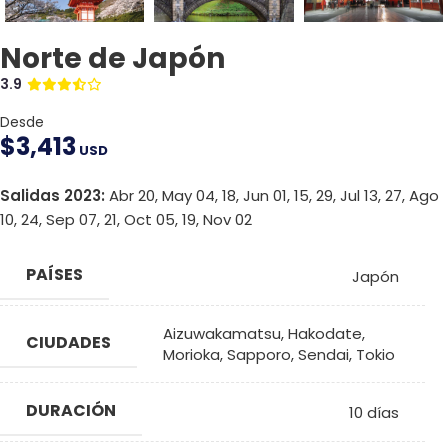
Norte de Japón
3.9
Desde
$
3,413
USD
Salidas 2023:
Abr 20, May 04, 18, Jun 01, 15, 29, Jul 13, 27, Ago
10, 24, Sep 07, 21, Oct 05, 19, Nov 02
PAÍSES
Japón
Aizuwakamatsu
,
Hakodate
,
CIUDADES
Morioka
,
Sapporo
,
Sendai
,
Tokio
DURACIÓN
10 días