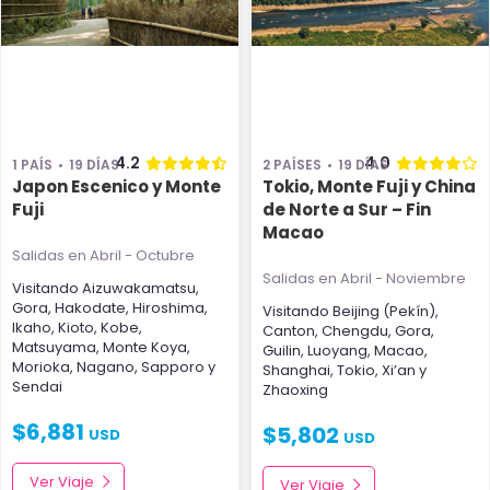
4.2
4.0
1 PAÍS
19 DÍAS
2 PAÍSES
19 DÍAS
Japon Escenico y Monte
Tokio, Monte Fuji y China
Fuji
de Norte a Sur – Fin
Macao
Salidas en Abril - Octubre
Salidas en Abril - Noviembre
Visitando
Aizuwakamatsu
,
Gora
,
Hakodate
,
Hiroshima
,
Visitando
Beijing (Pekín)
,
Ikaho
,
Kioto
,
Kobe
,
Canton
,
Chengdu
,
Gora
,
Matsuyama
,
Monte Koya
,
Guilin
,
Luoyang
,
Macao
,
Morioka
,
Nagano
,
Sapporo
y
Shanghai
,
Tokio
,
Xi’an
y
Sendai
Zhaoxing
$
6,881
$
5,802
USD
USD
Ver Viaje
Ver Viaje