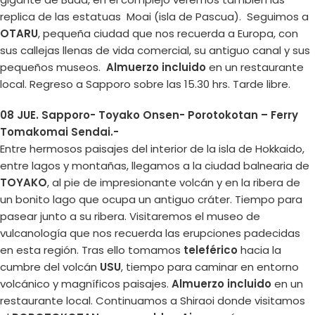
replica de las estatuas Moai (isla de Pascua). Seguimos a
OTARU
, pequeña ciudad que nos recuerda a Europa, con
sus callejas llenas de vida comercial, su antiguo canal y sus
pequeños museos.
Almuerzo incluido
en un restaurante
local. Regreso a Sapporo sobre las 15.30 hrs. Tarde libre.
08 JUE. Sapporo- Toyako Onsen- Porotokotan – Ferry
Tomakomai Sendai.-
Entre hermosos paisajes del interior de la isla de Hokkaido,
entre lagos y montañas, llegamos a la ciudad balnearia de
TOYAKO
, al pie de impresionante volcán y en la ribera de
un bonito lago que ocupa un antiguo cráter. Tiempo para
pasear junto a su ribera. Visitaremos el museo de
vulcanología que nos recuerda las erupciones padecidas
en esta región. Tras ello tomamos
teleférico
hacia la
cumbre del volcán
USU
, tiempo para caminar en entorno
volcánico y magníficos paisajes.
Almuerzo incluido
en un
restaurante local. Continuamos a Shiraoi donde visitamos