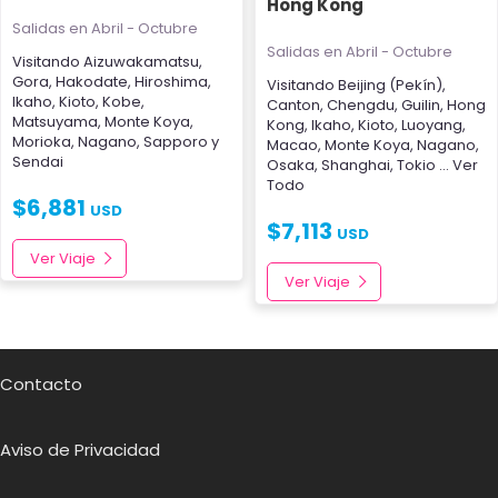
Hong Kong
Salidas en Abril - Octubre
Salidas en Abril - Octubre
Visitando
Aizuwakamatsu
,
Gora
,
Hakodate
,
Hiroshima
,
Visitando
Beijing (Pekín)
,
Ikaho
,
Kioto
,
Kobe
,
Canton
,
Chengdu
,
Guilin
,
Hong
Matsuyama
,
Monte Koya
,
Kong
,
Ikaho
,
Kioto
,
Luoyang
,
Morioka
,
Nagano
,
Sapporo
y
Macao
,
Monte Koya
,
Nagano
,
Sendai
Osaka
,
Shanghai
,
Tokio
... Ver
Todo
$
6,881
USD
$
7,113
USD
Ver Viaje
Ver Viaje
Contacto
Aviso de Privacidad