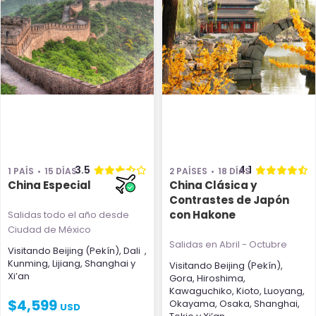
3.5
4.1
1 PAÍS
15 DÍAS
2 PAÍSES
18 DÍAS
China Especial
China Clásica y
Contrastes de Japón
con Hakone
Salidas todo el año
desde
Ciudad de México
Salidas en Abril - Octubre
Visitando
Beijing (Pekín)
,
Dali
,
Kunming
,
Lijiang
,
Shanghai
y
Visitando
Beijing (Pekín)
,
Xi’an
Gora
,
Hiroshima
,
Kawaguchiko
,
Kioto
,
Luoyang
,
$
4,599
Okayama
,
Osaka
,
Shanghai
,
USD