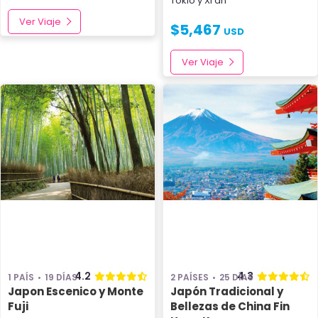
Tokio
y
Xi’an
Ver Viaje
$
5,467
USD
Ver Viaje
4.2
4.3
1 PAÍS
19 DÍAS
2 PAÍSES
25 DÍAS
Japon Escenico y Monte
Japón Tradicional y
Fuji
Bellezas de China Fin