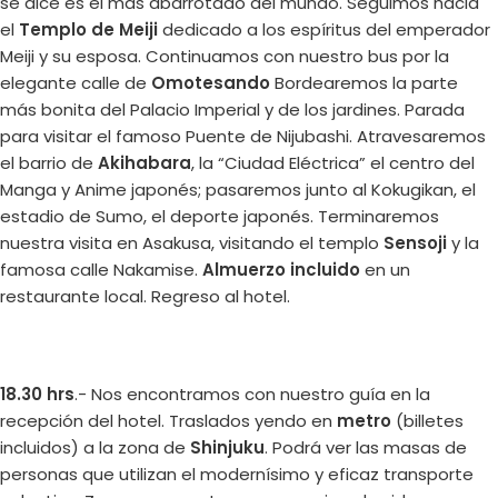
se dice es el más abarrotado del mundo. Seguimos hacia
el
Templo de Meiji
dedicado a los espíritus del emperador
Meiji y su esposa. Continuamos con nuestro bus por la
elegante calle de
Omotesando
Bordearemos la parte
más bonita del Palacio Imperial y de los jardines. Parada
para visitar el famoso Puente de Nijubashi. Atravesaremos
el barrio de
Akihabara
, la “Ciudad Eléctrica” el centro del
Manga y Anime japonés; pasaremos junto al Kokugikan, el
estadio de Sumo, el deporte japonés. Terminaremos
nuestra visita en Asakusa, visitando el templo
Sensoji
y la
famosa calle Nakamise.
Almuerzo incluido
en un
restaurante local. Regreso al hotel.
18.30 hrs
.- Nos encontramos con nuestro guía en la
recepción del hotel. Traslados yendo en
metro
(billetes
incluidos) a la zona de
Shinjuku
. Podrá ver las masas de
personas que utilizan el modernísimo y eficaz transporte