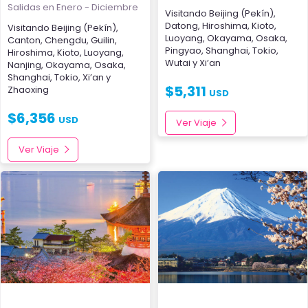
Salidas en Enero - Diciembre
Visitando
Beijing (Pekín)
,
Datong
,
Hiroshima
,
Kioto
,
Visitando
Beijing (Pekín)
,
Luoyang
,
Okayama
,
Osaka
,
Canton
,
Chengdu
,
Guilin
,
Pingyao
,
Shanghai
,
Tokio
,
Hiroshima
,
Kioto
,
Luoyang
,
Wutai
y
Xi’an
Nanjing
,
Okayama
,
Osaka
,
Shanghai
,
Tokio
,
Xi’an
y
$
5,311
Zhaoxing
USD
$
6,356
USD
Ver Viaje
Ver Viaje