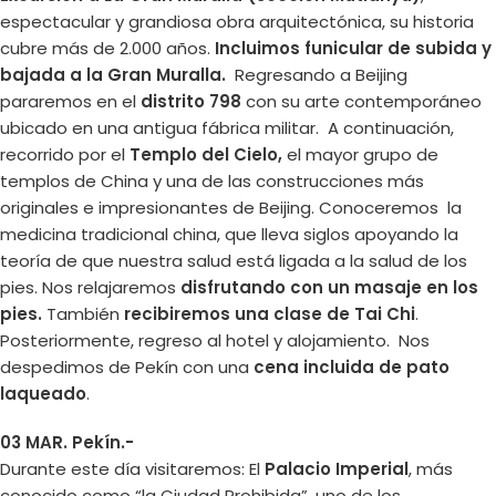
espectacular y grandiosa obra arquitectónica, su historia
cubre más de 2.000 años.
Incluimos funicular de subida y
bajada a la Gran Muralla.
Regresando a Beijing
pararemos en el
distrito 798
con su arte contemporáneo
ubicado en una antigua fábrica militar. A continuación,
recorrido por el
Templo del Cielo,
el mayor grupo de
templos de China y una de las construcciones más
originales e impresionantes de Beijing. Conoceremos la
medicina tradicional china, que lleva siglos apoyando la
teoría de que nuestra salud está ligada a la salud de los
pies. Nos relajaremos
disfrutando con un masaje en los
pies.
También
recibiremos una clase de Tai Chi
.
Posteriormente, regreso al hotel y alojamiento. Nos
despedimos de Pekín con una
cena incluida de pato
laqueado
.
03 MAR. Pekín.-
Durante este día visitaremos: El
Palacio Imperial
, más
conocido como “la Ciudad Prohibida”, uno de los