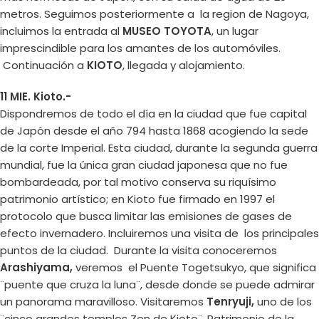
metros. Seguimos posteriormente a la region de Nagoya,
incluimos la entrada al
MUSEO TOYOTA
, un lugar
imprescindible para los amantes de los automóviles.
Continuación a
KIOTO
, llegada y alojamiento.
11 MIE. Kioto.-
Dispondremos de todo el día en la ciudad que fue capital
de Japón desde el año 794 hasta 1868 acogiendo la sede
de la corte Imperial. Esta ciudad, durante la segunda guerra
mundial, fue la única gran ciudad japonesa que no fue
bombardeada, por tal motivo conserva su riquísimo
patrimonio artístico; en Kioto fue firmado en 1997 el
protocolo que busca limitar las emisiones de gases de
efecto invernadero. Incluiremos una visita de los principales
puntos de la ciudad. Durante la visita conoceremos
Arashiyama,
veremos el Puente Togetsukyo, que significa
¨puente que cruza la luna¨, desde donde se puede admirar
un panorama maravilloso. Visitaremos
Tenryuji,
uno de los
¨cinco grandes templos Zen de Kioto¨, Patrimonio de la