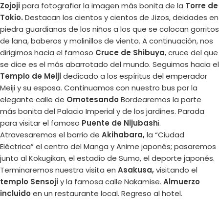
Zojoji
para fotografiar la imagen más bonita de la
Torre de
Tokio.
Destacan los cientos y cientos de Jizos, deidades en
piedra guardianas de los niños a los que se colocan gorritos
de lana, baberos y molinillos de viento. A continuación, nos
dirigirnos hacia el famoso
Cruce de Shibuya
, cruce del que
se dice es el más abarrotado del mundo. Seguimos hacia el
Templo de Meiji
dedicado a los espíritus del emperador
Meiji y su esposa. Continuamos con nuestro bus por la
elegante calle de
Omotesando
Bordearemos la parte
más bonita del Palacio Imperial y de los jardines. Parada
para visitar el famoso
Puente de Nijubash
i.
Atravesaremos el barrio de
Akihabara,
la “Ciudad
Eléctrica” el centro del Manga y Anime japonés; pasaremos
junto al Kokugikan, el estadio de Sumo, el deporte japonés.
Terminaremos nuestra visita en
Asakusa,
visitando el
templo Sensoji
y la famosa calle Nakamise.
Almuerzo
incluido
en un restaurante local. Regreso al hotel.