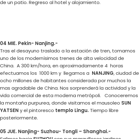
de un patio. Regreso al hotel y alojamiento.
04 MIE. Pekin- Nanjing.-
Tras el desayuno traslado a la estación de tren, tomamos
uno de los modernísimos trenes de alta velocidad de
China. A 300 km/hora, en aproximadamente 4 horas
efectuamos los 1000 km y llegamos a
NANJING
, ciudad de
ocho millones de habitantes considerada por muchos la
mas agradable de China. Nos sorprenderá la actividad y la
vida comercial de esta moderna metrópoli. Conoceremos
la montaña purpurea, donde visitamos el mausoleo
SUN
YATSEN
y el pintoresco
templo Lingu.
Tiempo libre
posteriormente.
05 JUE. Nanjing- Suzhou- Tongli – Shanghai.-
Salimos hacia
SUZHOU
con sus maravillosos jardines