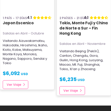
4.1
4.1
1 PAÍS
17 DÍAS
2 PAÍSES
21 DÍAS
Japon Escenico
Tokio, Monte Fuji y China
de Norte a Sur – Fin
Hong Kong
Salidas en Abril - Octubre
Visitando
Aizuwakamatsu
,
Salidas en Abril - Noviembre
Hakodate
,
Hiroshima
,
Ikaho
,
Kioto
,
Kobe
,
Matsuyama
,
Visitando
Beijing (Pekín)
,
Monte Koya
,
Morioka
,
Canton
,
Chengdu
,
Gora
,
Nagano
,
Sapporo
,
Sendai
y
Guilin
,
Hong Kong
,
Luoyang
,
Tokio
Macao
,
Mt. Fuji
,
Shanghai
,
Tokio
,
Xi’an
y
Zhaoxing
$
6,092
USD
$
6,235
USD
Ver Viaje
Ver Viaje