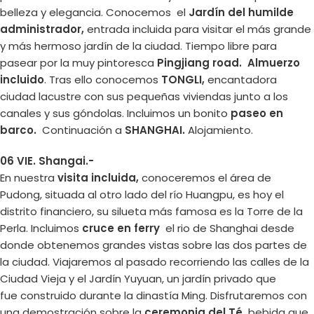
belleza y elegancia. Conocemos el
Jardín del humilde
administrador,
entrada incluida para visitar el más grande
y más hermoso jardín de la ciudad. Tiempo libre para
pasear por la muy pintoresca
Pingjiang road.
Almuerzo
incluido
. Tras ello conocemos
TONGLI,
encantadora
ciudad lacustre con sus pequeñas viviendas junto a los
canales y sus góndolas. Incluimos un bonito
paseo en
barco.
Continuación a
SHANGHAI.
Alojamiento.
06 VIE. Shangai.-
En nuestra
visita incluida,
conoceremos el área de
Pudong, situada al otro lado del río Huangpu, es hoy el
distrito financiero, su silueta más famosa es la Torre de la
Perla. Incluimos
cruce en ferry
el rio de Shanghai desde
donde obtenemos grandes vistas sobre las dos partes de
la ciudad. Viajaremos al pasado recorriendo las calles de la
Ciudad Vieja y el Jardín Yuyuan, un jardín privado que
fue construido durante la dinastía Ming. Disfrutaremos con
una demostración sobre la
ceremonia del Té,
bebida que