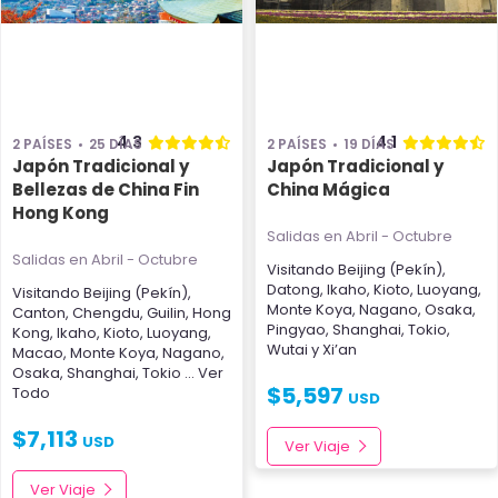
4.3
4.1
2 PAÍSES
25 DÍAS
2 PAÍSES
19 DÍAS
Japón Tradicional y
Japón Tradicional y
Bellezas de China Fin
China Mágica
Hong Kong
Salidas en Abril - Octubre
Salidas en Abril - Octubre
Visitando
Beijing (Pekín)
,
Datong
,
Ikaho
,
Kioto
,
Luoyang
,
Visitando
Beijing (Pekín)
,
Monte Koya
,
Nagano
,
Osaka
,
Canton
,
Chengdu
,
Guilin
,
Hong
Pingyao
,
Shanghai
,
Tokio
,
Kong
,
Ikaho
,
Kioto
,
Luoyang
,
Wutai
y
Xi’an
Macao
,
Monte Koya
,
Nagano
,
Osaka
,
Shanghai
,
Tokio
... Ver
$
5,597
Todo
USD
$
7,113
USD
Ver Viaje
Ver Viaje