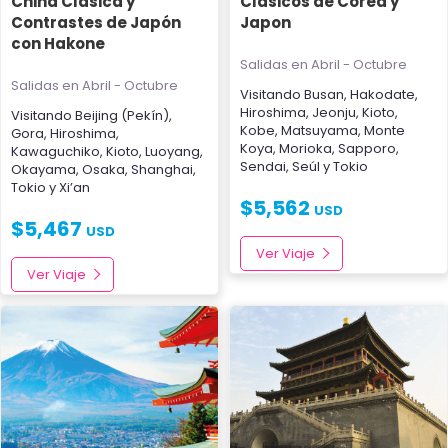
China Clásica y
Clasicos de Corea y
Contrastes de Japón
Japon
con Hakone
Salidas en Abril - Octubre
Salidas en Abril - Octubre
Visitando
Busan
,
Hakodate
,
Hiroshima
,
Jeonju
,
Kioto
,
Visitando
Beijing (Pekín)
,
Kobe
,
Matsuyama
,
Monte
Gora
,
Hiroshima
,
Koya
,
Morioka
,
Sapporo
,
Kawaguchiko
,
Kioto
,
Luoyang
,
Sendai
,
Seúl
y
Tokio
Okayama
,
Osaka
,
Shanghai
,
Tokio
y
Xi’an
$
5,562
USD
$
5,467
USD
Ver Viaje
Ver Viaje