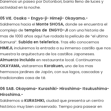
Daremos un paseo por Dotonbori, barrio lleno de luces y
actividad en la noche.
05 VIE. Osaka – Engyo-ji- Himeji- Okayama.-
Saldremos hacia el
Monte SHOSA,
donde se encuentra el
complejo de
templos de ENGYO-JI
con una historia de
mas de 1000 años aquí fue rodada la película de “el ultimo
Samurai”.
Subida en teleferico.
Tras ello conocemos
HIMEJI,
incluiremos la entrada a su inmenso castillo que nos
muestra la arquitectura de los castillos Japoneses.
Almuerzo incluido
en restaurante local. Continuamos
OKAYAMA,
visitaremos
Korakuen,
uno de los mas
hermosos jardines de Japón, con sus lagos, cascadas y
tradicionales casa de té.
06 SAB. Okayama- Kurashiki- Hiroshima- Itsukushima-
Hiroshima.-
Saldremos a
KURASHIKI,
ciudad que presenta un centro
histórico muy bien conservado. Tiempo para pasear en