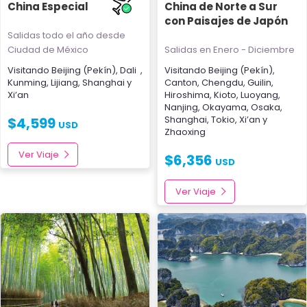
China Especial
China de Norte a Sur
con Paisajes de Japón
Salidas todo el año
desde
Ciudad de México
Salidas en Enero - Diciembre
Visitando
Beijing (Pekín)
,
Dali
,
Visitando
Beijing (Pekín)
,
Kunming
,
Lijiang
,
Shanghai
y
Canton
,
Chengdu
,
Guilin
,
Xi’an
Hiroshima
,
Kioto
,
Luoyang
,
Nanjing
,
Okayama
,
Osaka
,
Shanghai
,
Tokio
,
Xi’an
y
$
4,599
USD
Zhaoxing
Ver Viaje
$
6,356
USD
Ver Viaje