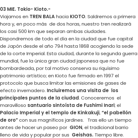
03 MIE. Tokio- Kioto.-
Viajamos en
TREN BALA
hacia
KIOTO
. Saldremos a primera
hora y, en poco más de dos horas, nuestro tren realizará
los casi 500 km que separan ambas ciudades.
Dispondremos de todo el día en la ciudad que fue capital
de Japón desde el año 794 hasta 1868 acogiendo la sede
de la corte Imperial. Esta ciudad, durante la segunda guerra
mundial, fue la única gran ciudad japonesa que no fue
bombardeada, por tal motivo conserva su riquísimo
patrimonio artístico; en Kioto fue firmado en 1997 el
protocolo que busca limitar las emisiones de gases de
efecto invernadero.
Incluiremos una visita de los
principales puntos de la ciudad
. Conoceremos el
maravilloso
santuario sintoísta de Fushimi Inari
; el
Palacio Imperial y el templo de Kinkakuji
,
“el pabellón
de oro”
con sus magníficos jardines. Tras ello un tiempo
antes de hacer un paseo por
GION
, el tradicional barrio
lleno de vida y popular por sus
Geishas.
Tiempo libre.