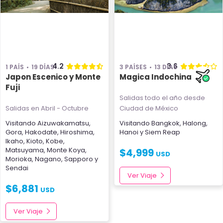
4.2
3.6
1 PAÍS
19 DÍAS
3 PAÍSES
13 DÍAS
Japon Escenico y Monte
Magica Indochina
Fuji
Salidas todo el año
desde
Salidas en Abril - Octubre
Ciudad de México
Visitando
Aizuwakamatsu
,
Visitando
Bangkok
,
Halong
,
Gora
,
Hakodate
,
Hiroshima
,
Hanoi
y
Siem Reap
Ikaho
,
Kioto
,
Kobe
,
Matsuyama
,
Monte Koya
,
$
4,999
USD
Morioka
,
Nagano
,
Sapporo
y
Sendai
Ver Viaje
$
6,881
USD
Ver Viaje