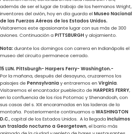
además de ser el lugar de trabajo de los hermanos Wright,
inventores del avión, hoy en día guarda el
Museo Nacional
de las Fuerzas Aéreas de los Estados Unidos.
Visitaremos este apasionante lugar con sus más de 300
aviones. Continuación a
PITTSBURGH
y alojamiento.
Nota:
durante los domingos con carrera en Indianápolis el
museo del circuito permanece cerrado.
15 LUN. Pittsburgh- Harpers Ferry- Washington.-
Por la mañana, después del desayuno, cruzaremos los
paisajes de
Pennsylvania
y entraremos en
Virginia
.
Visitaremos el encantador pueblecito de
HARPERS FERRY
,
en la confluencia de los ríos Potomac y Shenandoah, con
sus casas del s. XIX encaramadas en las laderas de la
montaña. Posteriormente continuamos a
WASHINGTON
D.C
., capital de los Estados Unidos. A la llegada
incluimos
un traslado nocturno a Georgetown
, el barrio más
animado de la ciudad y repleto de bares y restaurantes.