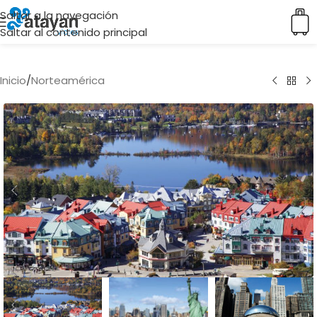
Saltar a la navegación
Saltar al contenido principal
Inicio
/
Norteamérica