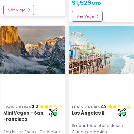
$
1,529
USD
Ver Viaje
Ver Viaje
3.2
2.9
1 PAÍS
6 DÍAS
1 PAÍS
4 DÍAS
Mini Vegas – San
Los Ángeles R
Francisco
Salidas todo el año
desde
Salidas en Enero - Diciembre
Ciudad de México