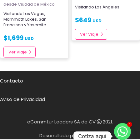
desde Ciudad de México
Visitando
Los Ángeles
Visitando
Las Vegas
,
$
649
Mammoth Lakes
,
San
USD
Francisco
y
Yosemite
Ver Viaje
$
1,699
USD
Ver Viaje
Contacto
Aviso de Privacidad
eCommtur Leaders SA de CV
2021.
1
Desarrollado por
Cotiza aquí