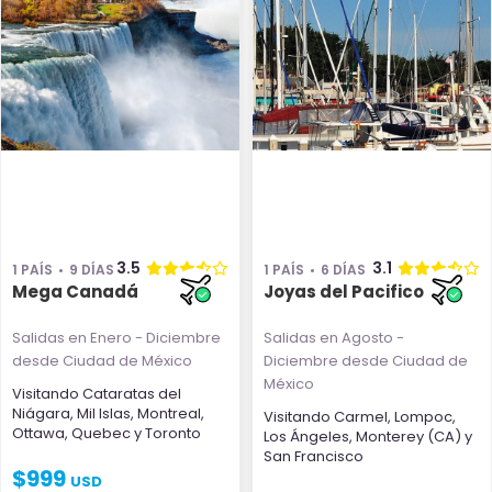
3.5
3.1
1 PAÍS
9 DÍAS
1 PAÍS
6 DÍAS
Mega Canadá
Joyas del Pacifico
Salidas en Enero - Diciembre
Salidas en Agosto -
desde Ciudad de México
Diciembre
desde Ciudad de
México
Visitando
Cataratas del
Niágara
,
Mil Islas
,
Montreal
,
Visitando
Carmel
,
Lompoc
,
Ottawa
,
Quebec
y
Toronto
Los Ángeles
,
Monterey (CA)
y
San Francisco
$
999
USD