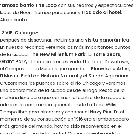
famoso barrio The Loop
con sus teatros y espectaculares
luces de Neón. Tiempo para cenar y
traslado al hotel
.
Alojamiento.
12 VIE. Chicago.-
Después de desayunar, incluimos una
visita panorámica.
En nuestro recorrido veremos los más importantes puntos
de la ciudad:
The New Millenium Park
, la
Torre Sears,
Grant Park,
el famoso tren elevado The Loop, Downtown,
el Campus de los Museos que guarda el
Planetario Adler
,
El
Museo Field de Historia Natural
y el
Shedd Aquarium
.
Cruzaremos los puentes sobre el río Chicago y veremos
una panorámica de la ciudad desde el lago. Resto de la
mañana libre para que caminen el centro de la ciudad o
admiren la panorámica general desde La Torre Willis.
Tiempo libre para almorzar y conocer el
Navy Pier
. En el
momento de su construcción en 1916 era el embarcadero
más grande del mundo, hoy ha sido reconvertido en el
corazón del ocio de la ciudad. Opcionalmente podrán