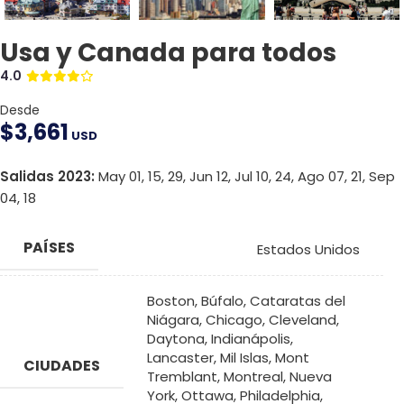
Usa y Canada para todos
4.0
Desde
$
3,661
USD
Salidas 2023:
May 01, 15, 29, Jun 12, Jul 10, 24, Ago 07, 21, Sep
04, 18
PAÍSES
Estados Unidos
Boston
,
Búfalo
,
Cataratas del
Niágara
,
Chicago
,
Cleveland
,
Daytona
,
Indianápolis
,
Lancaster
,
Mil Islas
,
Mont
CIUDADES
Tremblant
,
Montreal
,
Nueva
York
,
Ottawa
,
Philadelphia
,